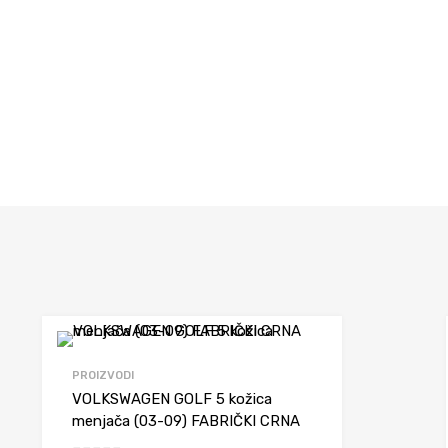
diš
Dodaj da uporediš
PROIZVODI
VOLKSWAGEN GOLF 5 kožica
menjača (03-09) FABRIČKI CRNA