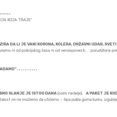
———–
IJA KOJA TRAJE“
ZIRA DA LI JE VANI KORONA, KOLERA, DRŽAVNI UDAR, SVET
isimo ni od policijskog časa ni od veroispovesti. . . porudžbine pr
MO“ . . . . . . . . . . .
NOSNO SLANJE JE ISTOG DANA
(osim nedelje),
A PAKET JE KO
alost mi ne možemo da utičemo – tipa pukla guma kuriru, izgubljen p