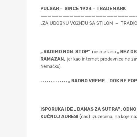
PULSAR – SINCE 1924 – TRADEMARK
——————————————————————————
„ZA UDOBNU VOŽNJU SA STILOM – TRADIC
„ RADIMO NON-STOP“
nesmetano
„ BEZ OB
RAMAZAN,
jer kao internet prodavnica ne zav
Nemačku).
. . . . . . . . . . . . . „ RADNO VREME – DOK NE POPADA
ISPORUKA IDE „ DANAS ZA SUTRA“ , OD
KUĆNOJ ADRESI
(čast izuzecima, na koje naž