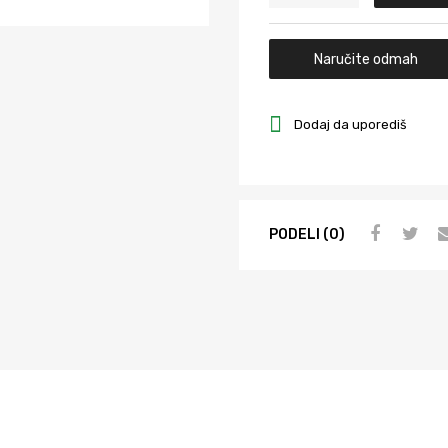
Naručite odmah
Dodaj da uporediš
PODELI (0)