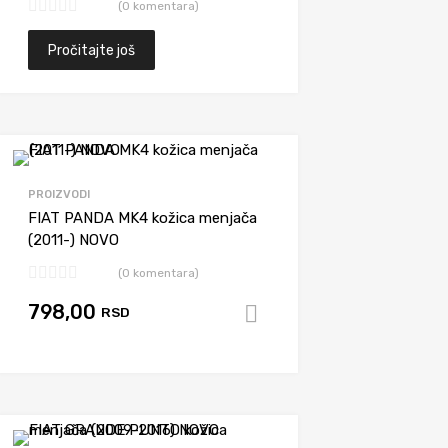
(0 komentara)
Pročitajte još
Dodaj da uporediš
PROIZVODI
FIAT PANDA MK4 kožica menjača
(2011-) NOVO
(0 komentara)
798,00
RSD
Dodaj u korpu