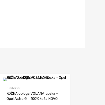
Dodaj da uporediš
PROIZVODI
KOŽNA obloga VOLANA tipska –
Opel Astra G – 100% koža NOVO