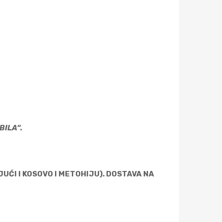
MODEL AUTOMOBILA“.
UĆI I KOSOVO I METOHIJU). DOSTAVA NA