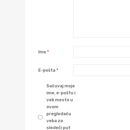
Ime
*
E-pošta
*
Sačuvaj moje
ime, e-poštu i
veb mesto u
ovom
pregledaču
veba za
sledeći put