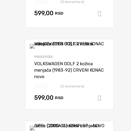
(0 komentara)
599,00
RSD
Dodaj u 
Dodaj da upore
PROIZVODI
VOLKSWAGEN GOLF 2 kožica
menjača (1983-92) CRVENI KONAC
novo
(0 komentara)
599,00
RSD
Dodaj u 