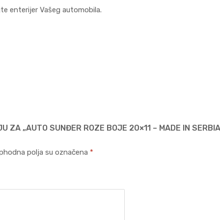
jte enterijer Vašeg automobila.
JU ZA „AUTO SUNĐER ROZE BOJE 20×11 – MADE IN SERBIA
phodna polja su označena
*