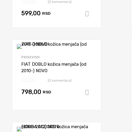
(0 komentara)
599,00
RSD
korpu
Dodaj u korpu
diš
Dodaj da uporediš
PROIZVODI
FIAT DOBLO kožica menjača (od
2010-) NOVO
(0 komentara)
798,00
RSD
Dodaj u korpu
korpu