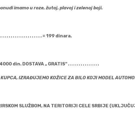
onudi imamo u roze, žutoj, plavoj i zelenoj boji.
. . . . . . . . . . . . . . . . . . = 199 dinara.
 4000 din. DOSTAVA „ GRATIS“ . . . . . . . . . . . . . . .
EV KUPCA, IZRAĐUJEMO KOŽICE ZA BILO KOJI 
IRSKOM SLUŽBOM, NA TERITORIJI CELE SRBIJE (UKLJUČUJ