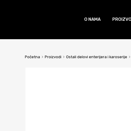
O NAMA
PROIZVO
Početna
Proizvodi
Ostali delovi enterijera i karoserije