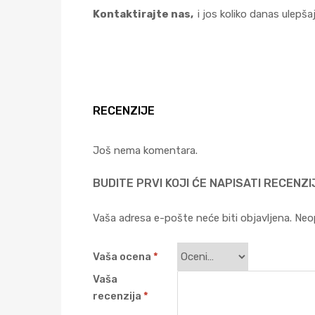
Kontaktirajte nas,
i jos koliko danas ulepša
RECENZIJE
Još nema komentara.
BUDITE PRVI KOJI ĆE NAPISATI RECENZI
Vaša adresa e-pošte neće biti objavljena.
Neo
Vaša ocena
*
Vaša
recenzija
*