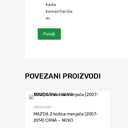
kada
komentariše
m.
POVEZANI PROIZVODI
Dodaj da upore
PROIZVODI
MAZDA 2 kožica menjača (2007-
2014) CRNA – NOVO