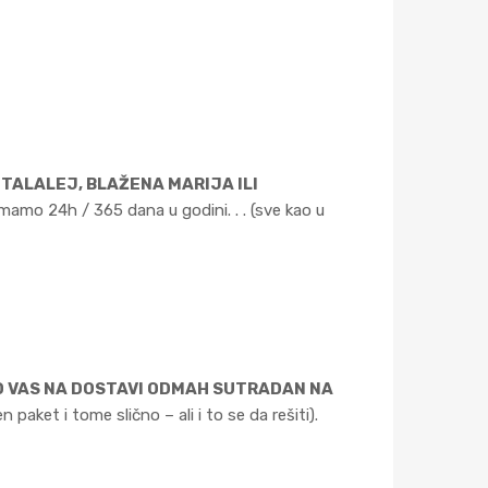
I TALALEJ, BLAŽENA MARIJA ILI
imamo 24h / 365 dana u godini. . . (sve kao u
D VAS NA DOSTAVI ODMAH SUTRADAN NA
aket i tome slično – ali i to se da rešiti).