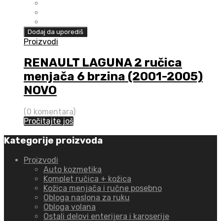
Dodaj da uporediš
Proizvodi
RENAULT LAGUNA 2 ručica
menjača 6 brzina (2001-2005)
NOVO
(0 komentara)
Pročitajte još
Kategorije proizvoda
Proizvodi
Auto kozmetika
Komplet ručica + kožica
Kožica menjača i ručne posebno
Obloga naslona za ruku
Obloga volana
Ostali delovi enterijera i karoserije