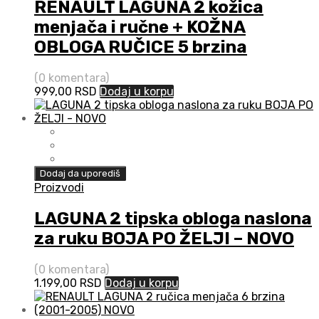
RENAULT LAGUNA 2 kožica
menjača i ručne + KOŽNA
OBLOGA RUČICE 5 brzina
(0 komentara)
999,00
RSD
Dodaj u korpu
Dodaj da uporediš
Proizvodi
LAGUNA 2 tipska obloga naslona
za ruku BOJA PO ŽELJI – NOVO
(0 komentara)
1.199,00
RSD
Dodaj u korpu