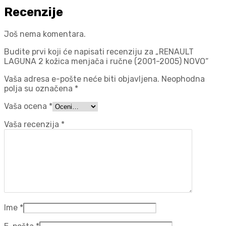
Recenzije
Još nema komentara.
Budite prvi koji će napisati recenziju za „RENAULT
LAGUNA 2 kožica menjača i ručne (2001-2005) NOVO“
Vaša adresa e-pošte neće biti objavljena.
Neophodna
polja su označena
*
Vaša ocena
*
Vaša recenzija
*
Ime
*