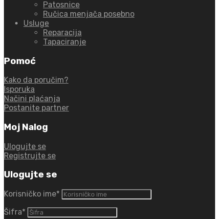
Patosnice
Ručica menjača posebno
Usluge
Reparacija
Tapaciranje
Pomoć
Kako da poručim?
Isporuka
Načini plaćanja
Postanite partner
Moj Nalog
Ulogujte se
Registrujte se
Ulogujte se
Korisničko ime
*
Šifra
*