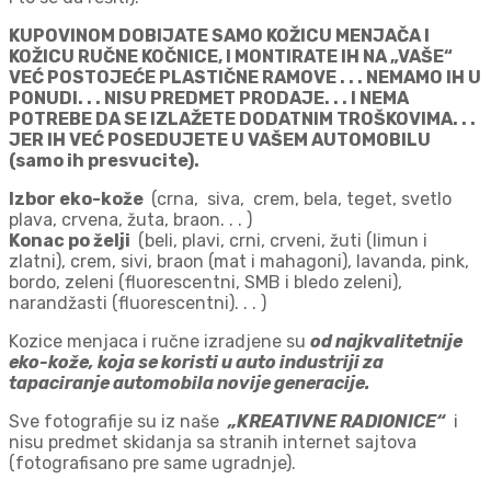
KUPOVINOM DOBIJATE SAMO KOŽICU MENJAČA I
KOŽICU RUČNE KOČNICE, I MONTIRATE IH NA „VAŠE“
VEĆ POSTOJEĆE PLASTIČNE RAMOVE . . .
NEMAMO IH U
PONUDI. . . NISU PREDMET PRODAJE. . . I NEMA
POTREBE DA SE IZLAŽETE DODATNIM TROŠKOVIMA. . .
JER IH VEĆ POSEDUJETE U VAŠEM AUTOMOBILU
(samo ih presvucite).
Izbor eko-kože
(crna, siva, crem, bela, teget, svetlo
plava, crvena, žuta, braon. . . )
Konac po želji
(beli, plavi, crni, crveni, žuti (limun i
zlatni), crem, sivi, braon (mat i mahagoni), lavanda, pink,
bordo, zeleni (fluorescentni, SMB i bledo zeleni),
narandžasti (fluorescentni). . . )
Kozice menjaca i ručne izradjene su
od najkvalitetnije
eko-kože, koja se koristi u auto industriji za
tapaciranje automobila novije generacije.
Sve fotografije su iz naše
„KREATIVNE RADIONICE“
i
nisu predmet skidanja sa stranih internet sajtova
(fotografisano pre same ugradnje).