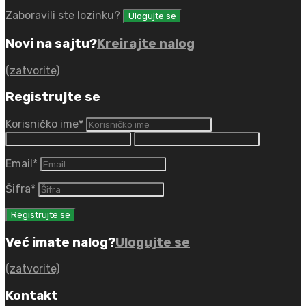
Zaboravili ste lozinku?
Novi na sajtu?
Kreirajte nalog
(zatvorite)
Registrujte se
Korisničko ime
*
Email
*
Šifra
*
Već imate nalog?
Ulogujte se
(zatvorite)
Kontakt