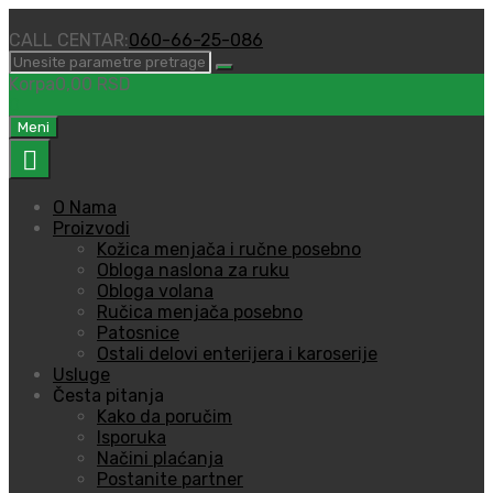
CALL CENTAR:
060-66-25-086
Korpa
0,00
RSD
0
Predji
Meni
na
sadržaj
O Nama
Proizvodi
Kožica menjača i ručne posebno
Obloga naslona za ruku
Obloga volana
Ručica menjača posebno
Patosnice
Ostali delovi enterijera i karoserije
Usluge
Česta pitanja
Kako da poručim
Isporuka
Načini plaćanja
Postanite partner