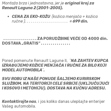
Montaža brza i jednostavna, jer je
original kroj za
Renault Laguna 2 (2001-2005).
CENA ZA EKO-KOŽU
(kožica menjača + kožica
ručne ). . . . . . . . . . . . . . . . . . . . . .
= 699 din.
. . . . . . . . . . . . . . . . . ZA PORUDŽBINE VEĆE OD 4000 din.
DOSTAVA „GRATIS“ . . . . . . . . . . . . . . .
Pored pomenute Renault Lagune II,
`NA ZAHTEV KUPCA
IZRAĐUJEMO KOŽICE MENJAČA I RUČNE ZA BILO KOJI
MODEL AUTOMOBILA`.
SVU ROBU IZ NAŠE PONUDE ŠALJEMO KURIRSKOM
SLUŽBOM, NA TERITORIJI CELE SRBIJE (UKLJUČUJUĆI
I KOSOVO I METOHIJU). DOSTAVA NA KUĆNU ADRESU.
Kontaktirajte nas
, i jos koliko danas ulepšajte enterijer
Vašeg automobila.