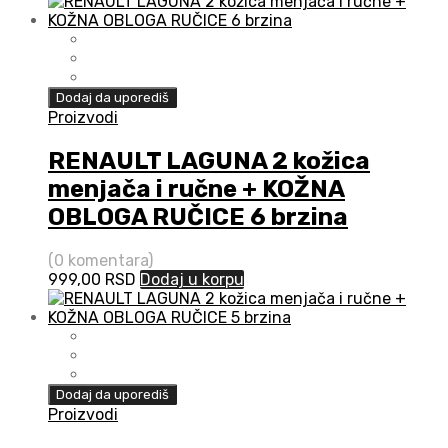
Dodaj da uporediš
Proizvodi
RENAULT LAGUNA 2 kožica
menjača i ručne + KOŽNA
OBLOGA RUČICE 6 brzina
(0 komentara)
999,00
RSD
Dodaj u korpu
Dodaj da uporediš
Proizvodi