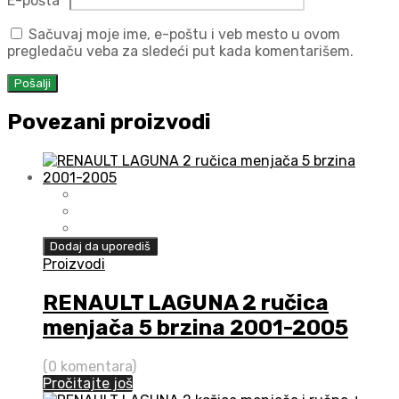
E-pošta
*
Sačuvaj moje ime, e-poštu i veb mesto u ovom
pregledaču veba za sledeći put kada komentarišem.
Povezani proizvodi
Dodaj da uporediš
Proizvodi
RENAULT LAGUNA 2 ručica
menjača 5 brzina 2001-2005
(0 komentara)
Pročitajte još