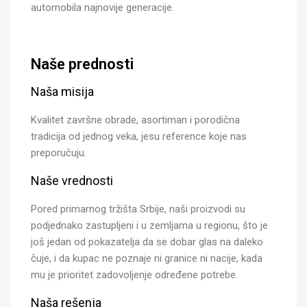
automobila najnovije generacije.
Naše prednosti
Naša misija
Kvalitet završne obrade, asortiman i porodična
tradicija od jednog veka, jesu reference koje nas
preporučuju.
Naše vrednosti
Pored primarnog tržišta Srbije, naši proizvodi su
podjednako zastupljeni i u zemljama u regionu, što je
još jedan od pokazatelja da se dobar glas na daleko
čuje, i da kupac ne poznaje ni granice ni nacije, kada
mu je prioritet zadovoljenje određene potrebe.
Naša rešenja