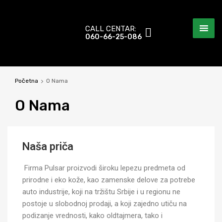
CALL CENTAR:
060-66-25-086
Početna
O Nama
O
Nama
Naša priča
Firma Pulsar proizvodi široku lepezu predmeta od
prirodne i eko kože, kao zamenske delove za potrebe
auto industrije, koji na tržištu Srbije i u regionu ne
postoje u slobodnoj prodaji, a koji zajedno utiču na
podizanje vrednosti, kako oldtajmera, tako i