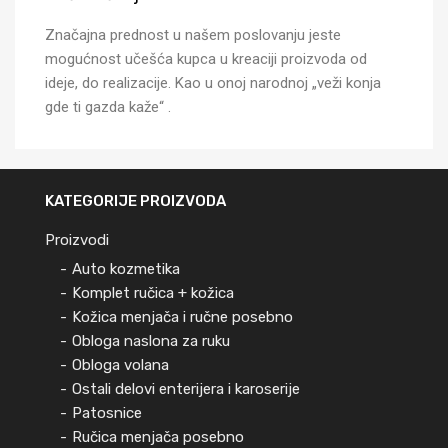
Značajna prednost u našem poslovanju jeste
mogućnost učešća kupca u kreaciji proizvoda od
ideje, do realizacije. Kao u onoj narodnoj „veži konja
gde ti gazda kaže“ .
KATEGORIJE PROIZVODA
Proizvodi
Auto kozmetika
Komplet ručica + kožica
Kožica menjača i ručne posebno
Obloga naslona za ruku
Obloga volana
Ostali delovi enterijera i karoserije
Patosnice
Ručica menjača posebno