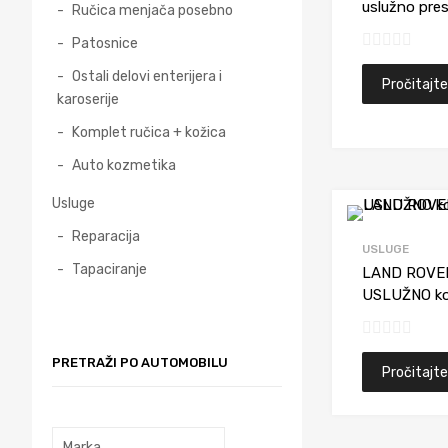
uslužno pres
Ručica menjača posebno
Patosnice
Ostali delovi enterijera i
Pročitajte
karoserije
Komplet ručica + kožica
Auto kozmetika
Usluge
Reparacija
USLUGE
Tapaciranje
LAND ROVE
USLUŽNO kož
PRETRAŽI PO AUTOMOBILU
Pročitajte