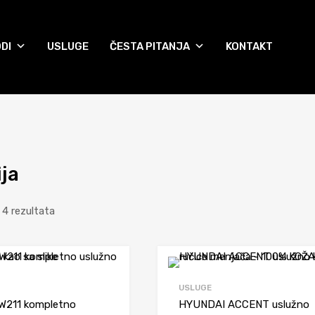
DI
USLUGE
ČESTA PITANJA
KONTAKT
ja
 4 rezultata
Dodaj da uporediš
USLUGE
211 kompletno
HYUNDAI ACCENT uslužno