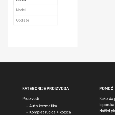
KATEGORIJE PROIZVODA
POMOĆ
Proizvodi
Kako da 
Isporuka
Auto kozmetika
Načini p
Komplet ručica + kožica