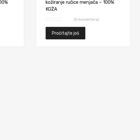
100%
kožiranje ručice menjača – 100%
KOŽA
(0 komentara)
Pročitajte još