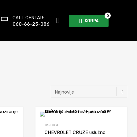
0
CALL CENTAR:
KORPA
060-66-25-086
Dodaj da uporediš
Dodaj da 
USLUGE
CHEVROLET CRUZE uslužno