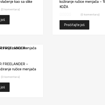
vlačenje kao sa slike
kožiranje ručice menjača – 
KOŽA
(0 komentara)
(0 komentara)
 još
Pročitajte još
Dodaj da uporediš
R FREELANDER –
iranje ručice menjača
(0 komentara)
 još