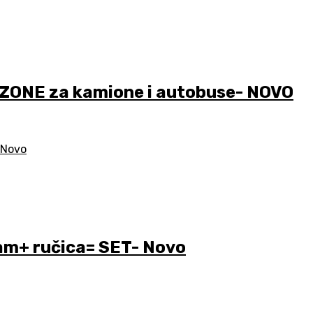
ONE za kamione i autobuse- NOVO
m+ ručica= SET- Novo