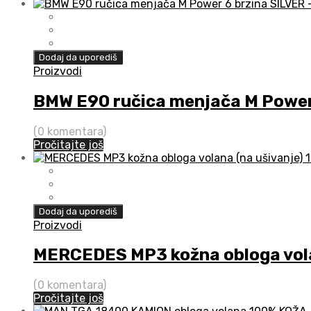
Dodaj da uporediš
Proizvodi
BMW E90 ručica menjača M Power
(0 komentara)
Pročitajte još
Dodaj da uporediš
Proizvodi
MERCEDES MP3 kožna obloga vola
(0 komentara)
Pročitajte još