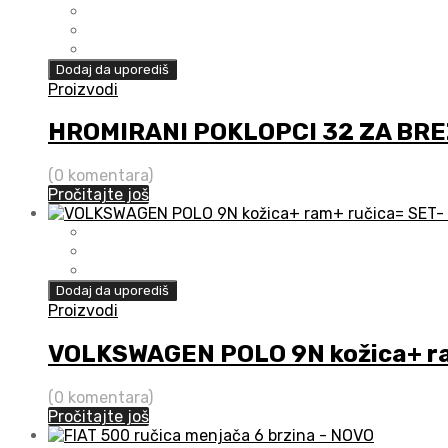
Dodaj da uporediš
Proizvodi
HROMIRANI POKLOPCI 32 ZA BREZ
(0 komentara)
Pročitajte još
Dodaj da uporediš
Proizvodi
VOLKSWAGEN POLO 9N kožica+ ra
(0 komentara)
Pročitajte još