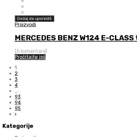
Dodaj da uporediš
Proizvodi
MERCEDES BENZ W124 E-CLASS tip
(0 komentara)
Pročitajte još
1
2
3
4
…
93
94
95
Kategorije