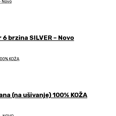
 6 brzina SILVER – Novo
na (na ušivanje) 100% KOŽA