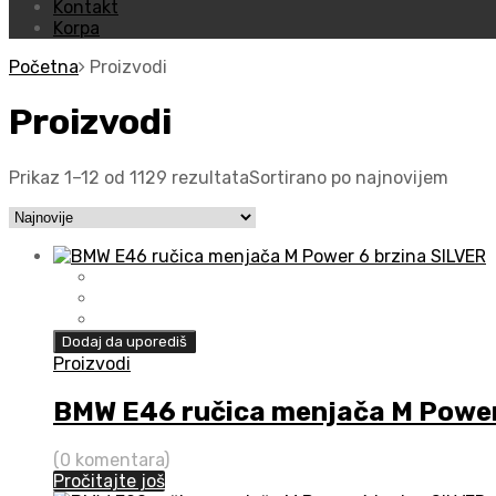
Kontakt
Korpa
Početna
Proizvodi
Proizvodi
Prikaz 1–12 od 1129 rezultata
Sortirano po najnovijem
Dodaj da uporediš
Proizvodi
BMW E46 ručica menjača M Power
(0 komentara)
Pročitajte još