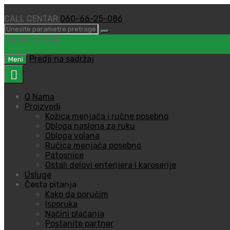
CALL CENTAR:
060-66-25-086
Korpa
0,00
RSD
0
Predji na sadržaj
Meni
O Nama
Proizvodi
Kožica menjača i ručne posebno
Obloga naslona za ruku
Obloga volana
Ručica menjača posebno
Patosnice
Ostali delovi enterijera i karoserije
Usluge
Česta pitanja
Kako da poručim
Isporuka
Načini plaćanja
Postanite partner