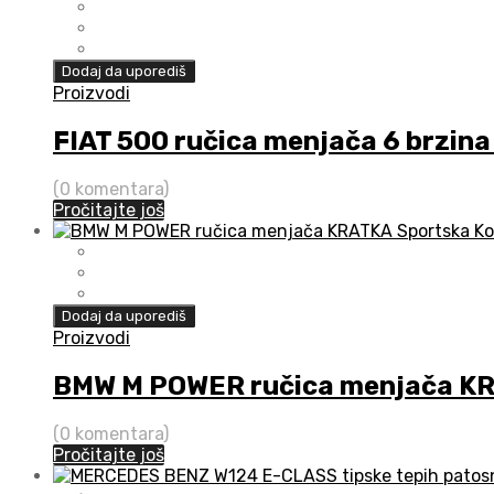
Dodaj da uporediš
Proizvodi
FIAT 500 ručica menjača 6 brzina
(0 komentara)
Pročitajte još
Dodaj da uporediš
Proizvodi
BMW M POWER ručica menjača KR
(0 komentara)
Pročitajte još