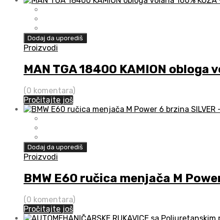
Dodaj da uporediš
Proizvodi
MAN TGA 18400 KAMION obloga v
(0 komentara)
Pročitajte još
Dodaj da uporediš
Proizvodi
BMW E60 ručica menjača M Power
(0 komentara)
Pročitajte još