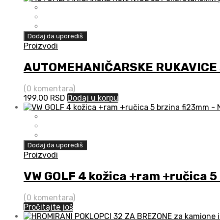
Dodaj da uporediš
Proizvodi
AUTOMEHANIČARSKE RUKAVICE sa
(0 komentara)
199,00
RSD
Dodaj u korpu
Dodaj da uporediš
Proizvodi
VW GOLF 4 kožica +ram +ručica 5
(0 komentara)
Pročitajte još