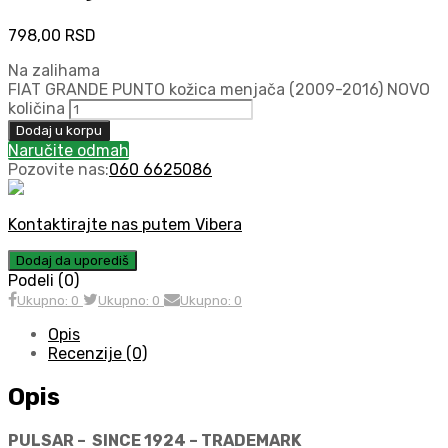
798,00
RSD
Na zalihama
FIAT GRANDE PUNTO kožica menjača (2009-2016) NOVO
količina
Dodaj u korpu
Naručite odmah
Pozovite nas:
060 6625086
Kontaktirajte nas putem Vibera
Dodaj da uporediš
Podeli (0)
Ukupno: 0
Ukupno: 0
Ukupno: 0
Opis
Recenzije (0)
Opis
PULSAR – SINCE 1924 – TRADEMARK