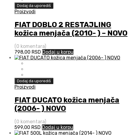
Dodaj da uporediš
Proizvodi
FIAT DOBLO 2 RESTAJLING
kožica menjača (2010- ) – NOVO
(0 komentara)
798,00
RSD
Dodaj u korpu
Dodaj da uporediš
Proizvodi
FIAT DUCATO kožica menjača
(2006- ) NOVO
(0 komentara)
599,00
RSD
Dodaj u korpu