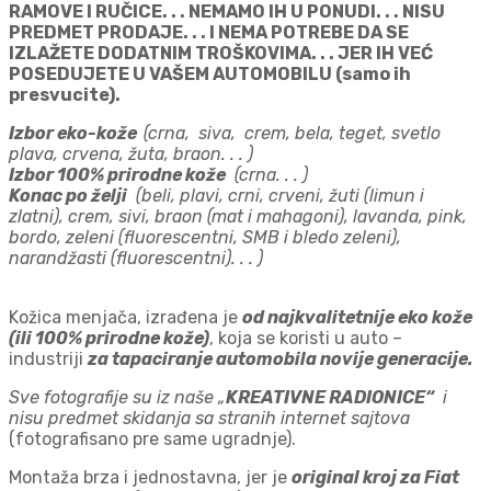
RAMOVE I RUČICE. . . NEMAMO IH U PONUDI. . . NISU
PREDMET PRODAJE. . . I NEMA POTREBE DA SE
IZLAŽETE DODATNIM TROŠKOVIMA. . . JER IH VEĆ
POSEDUJETE U VAŠEM AUTOMOBILU (samo ih
presvucite).
Izbor eko-kože
(crna, siva, crem, bela, teget, svetlo
plava, crvena, žuta, braon. . . )
Izbor 100% prirodne k
ože
(crna. . . )
Konac po želji
(beli, plavi, crni, crveni, žuti (limun i
zlatni), crem, sivi, braon (mat i mahagoni), lavanda, pink,
bordo, zeleni (fluorescentni, SMB i bledo zeleni),
narandžasti (fluorescentni). . . )
Kožica menjača, izrađena je
od najkvalitetnije eko kože
(ili 100% prirodne kože)
, koja se koristi u auto –
industriji
za tapaciranje automobila novije generacije.
Sve fotografije su iz naše „
KREATIVNE RADIONICE“
i
nisu predmet skidanja sa stranih internet sajtova
(fotografisano pre same ugradnje).
Montaža brza i jednostavna, jer je
original kroj za Fiat