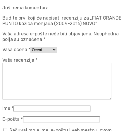
Još nema komentara.
Budite prvi koji će napisati recenziju za „FIAT GRANDE
PUNTO kožica menjača (2009-2016) NOVO“
Vaša adresa e-pošte neće biti objavljena.
Neophodna
polja su označena
*
Vaša ocena
*
Vaša recenzija
*
Ime
*
E-pošta
*
Sačuvaj moje ime, e-poštu i veb mesto u ovom