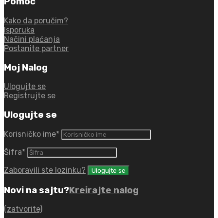
Pomoć
Kako da poručim?
Isporuka
Načini plaćanja
Postanite partner
Moj Nalog
Ulogujte se
Registrujte se
Ulogujte se
Korisničko ime
*
Šifra
*
Zaboravili ste lozinku?
Novi na sajtu?
Kreirajte nalog
(zatvorite)