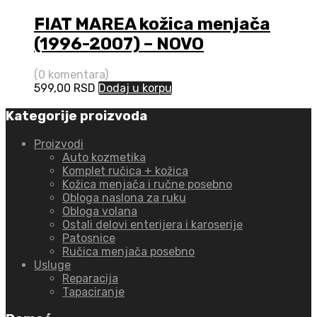
FIAT MAREA kožica menjača
(1996-2007) – NOVO
(0 komentara)
599,00
RSD
Dodaj u korpu
Kategorije proizvoda
Proizvodi
Auto kozmetika
Komplet ručica + kožica
Kožica menjača i ručne posebno
Obloga naslona za ruku
Obloga volana
Ostali delovi enterijera i karoserije
Patosnice
Ručica menjača posebno
Usluge
Reparacija
Tapaciranje