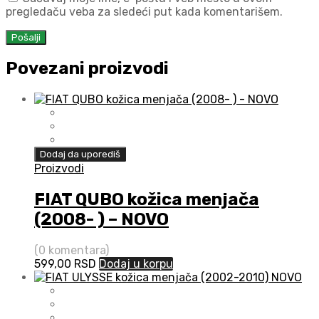
pregledaču veba za sledeći put kada komentarišem.
Povezani proizvodi
Dodaj da uporediš
Proizvodi
FIAT QUBO kožica menjača
(2008- ) – NOVO
(0 komentara)
599,00
RSD
Dodaj u korpu