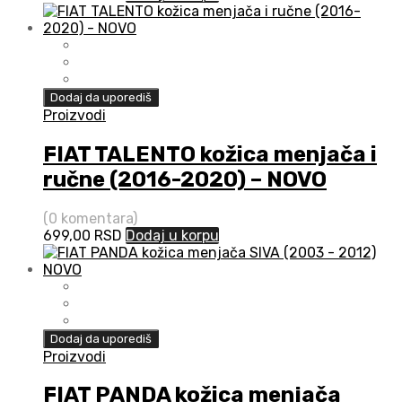
Dodaj da uporediš
Proizvodi
FIAT TALENTO kožica menjača i
ručne (2016-2020) – NOVO
(0 komentara)
699,00
RSD
Dodaj u korpu
Dodaj da uporediš
Proizvodi
FIAT PANDA kožica menjača