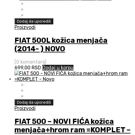
Dodaj da uporediš
Proizvodi
FIAT 500L kožica menjača
(2014- ) NOVO
(0 komentara)
699,00
RSD
Dodaj u korpu
Dodaj da uporediš
Proizvodi
FIAT 500 – NOVI FIĆA kožica
menjača+hrom ram =KOMPLET –