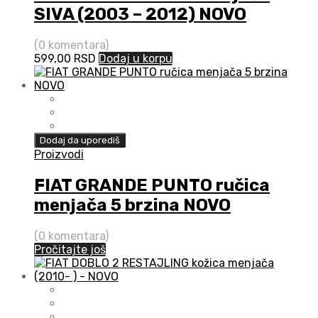
SIVA (2003 – 2012) NOVO
(0 komentara)
599,00
RSD
Dodaj u korpu
Dodaj da uporediš
Proizvodi
FIAT GRANDE PUNTO ručica
menjača 5 brzina NOVO
(0 komentara)
Pročitajte još