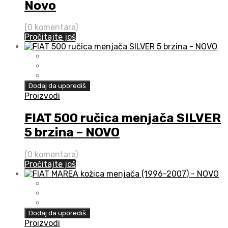
Novo
(0 komentara)
Pročitajte još
Dodaj da uporediš
Proizvodi
FIAT 500 ručica menjača SILVER
5 brzina – NOVO
(0 komentara)
Pročitajte još
Dodaj da uporediš
Proizvodi