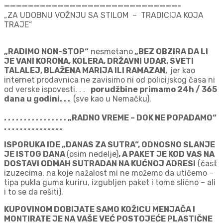
—————————————————————————————-
„ZA UDOBNU VOŽNJU SA STILOM – TRADICIJA KOJA
TRAJE“
„RADIMO NON-STOP“
nesmetano
„BEZ OBZIRA DA LI
JE VANI KORONA, KOLERA, DRŽAVNI UDAR, SVETI
TALALEJ, BLAŽENA MARIJA ILI RAMAZAN,
jer kao
internet prodavnica ne zavisimo ni od policijskog časa ni
od verske ispovesti. . .
porudžbine primamo 24h / 365
dana u godini. . .
(sve kao u Nemačku).
. . . . . . . . . . . . . . . . „RADNO VREME – DOK NE POPADAMO“
. . . . . . . . . . . . . . .
ISPORUKA IDE „DANAS ZA SUTRA“, ODNOSNO SLANJE
JE ISTOG DANA
(osim nedelje)
, A PAKET JE KOD VAS NA
DOSTAVI ODMAH SUTRADAN NA KUĆNOJ ADRESI
(čast
izuzecima, na koje nažalost mi ne možemo da utičemo –
tipa pukla guma kuriru, izgubljen paket i tome slično – ali
i to se da rešiti).
KUPOVINOM DOBIJATE SAMO KOŽICU MENJAČA I
MONTIRATE JE NA VAŠE VEĆ POSTOJEĆE PLASTIČNE