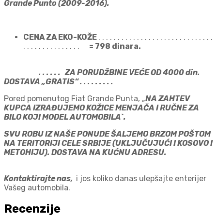
Grande Punto (2009-2016).
CENA ZA EKO-KOŽE
. . . . . . . . . . . . . . . . . . . . . . . . . . . . . .
. . . . . . . . . . . . . . .
= 798
dinara.
. . . . . . ZA PORUDŽBINE VEĆE OD 4000 din.
DOSTAVA „GRATIS“ . . . . . . . . .
Pored pomenutog Fiat Grande Punta, „
NA ZAHTEV
KUPCA IZRAĐUJEMO KOŽICE MENJAČA I RUČNE ZA
BILO KOJI MODEL AUTOMOBILA`.
SVU ROBU IZ NAŠE PONUDE ŠALJEMO BRZOM POŠTOM
NA TERITORIJI CELE SRBIJE (UKLJUČUJUĆI I KOSOVO I
METOHIJU). DOSTAVA NA KUĆNU ADRESU.
Kontaktirajte nas,
i jos koliko danas ulepšajte enterijer
Vašeg automobila.
Recenzije