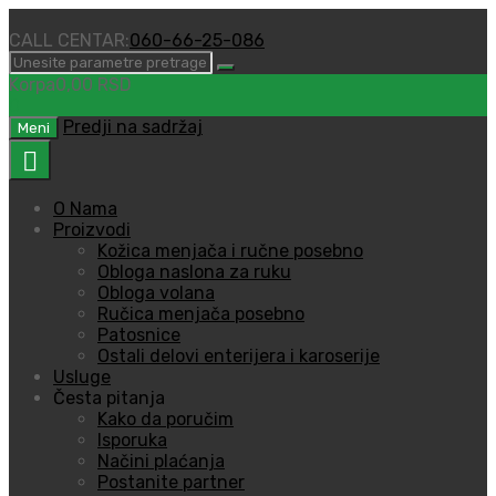
CALL CENTAR:
060-66-25-086
Korpa
0,00
RSD
0
Predji na sadržaj
Meni
O Nama
Proizvodi
Kožica menjača i ručne posebno
Obloga naslona za ruku
Obloga volana
Ručica menjača posebno
Patosnice
Ostali delovi enterijera i karoserije
Usluge
Česta pitanja
Kako da poručim
Isporuka
Načini plaćanja
Postanite partner