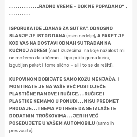
. . . . . . . . . . . . . „RADNO VREME – DOK NE POPADAMO“ .
. . . . . . . . . .
ISPORUKA IDE „DANAS ZA SUTRA“, ODNOSNO
SLANJE JE ISTOG DANA
(osim nedelje)
, A PAKET JE
KOD VAS NA DOSTAVI ODMAH SUTRADAN NA
KUĆNOJ ADRESI
(čast izuzecima, na koje nažalost mi
ne možemo da utičemo – tipa pukla guma kuriru,
izgubljen paket i tome slično – ali i to se da rešiti).
KUPOVINOM DOBIJATE SAMO KOŽU MENJAČA, I
MONTIRATE JE NA VAŠE VEĆ POSTOJEĆE
PLASTIČNE RAMOVE I RUČICE. . . RUČICE I
PLASTIKE NEMAMO U PONUDI. . . NISU PREDMET
PRODAJE. . . I NEMA POTREBE DA SE IZLAŽETE
DODATNIM TROŠKOVIMA. . . JER IH VEĆ
POSEDUJETE U VAŠEM AUTOMOBILU
(samo ih
presvucite).