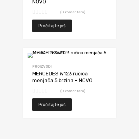
NOVO
(0 komentara)
Pročitajte još
Dodaj da uporediš
PROIZVODI
MERCEDES W123 ručica
menjača 5 brzina – NOVO
(0 komentara)
Pročitajte još