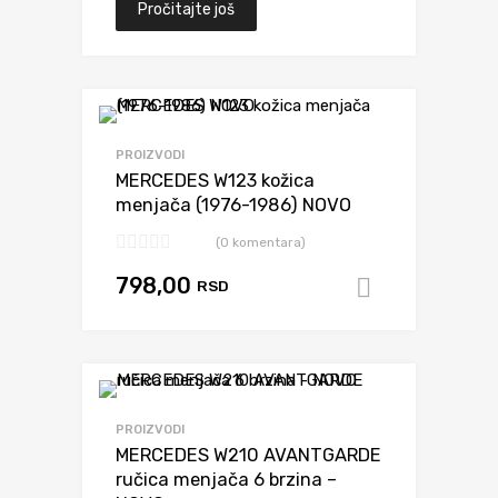
Pročitajte još
Dodaj da uporediš
PROIZVODI
MERCEDES W123 kožica
menjača (1976-1986) NOVO
(0 komentara)
798,00
RSD
Dodaj u k
Dodaj da uporediš
PROIZVODI
MERCEDES W210 AVANTGARDE
ručica menjača 6 brzina –