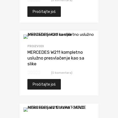
Pročitajte još
Dodaj da uporediš
PROIZVODI
MERCEDES W211 kompletno
uslužno presvlačenje kao sa
slike
(0 komentara)
Pročitajte još
Dodaj da uporediš