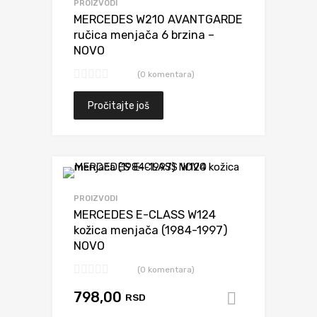
PROIZVODI
MERCEDES W210 AVANTGARDE
ručica menjača 6 brzina –
NOVO
(0 komentara)
Pročitajte još
Dodaj da uporediš
PROIZVODI
MERCEDES E-CLASS W124
kožica menjača (1984-1997)
NOVO
(0 komentara)
798,00
RSD
Dodaj u k