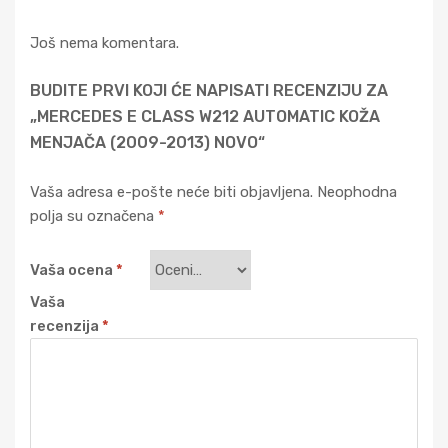
Još nema komentara.
BUDITE PRVI KOJI ĆE NAPISATI RECENZIJU ZA
„MERCEDES E CLASS W212 AUTOMATIC KOŽA
MENJAČA (2009-2013) NOVO“
Vaša adresa e-pošte neće biti objavljena.
Neophodna
polja su označena
*
Vaša ocena
*
Vaša
recenzija
*