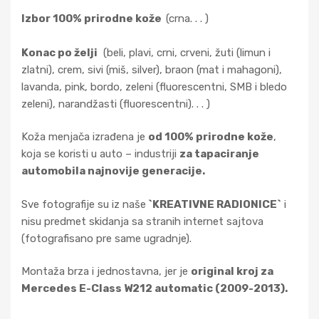
Izbor 100% prirodne kože
(crna. . . )
Konac po želji
(beli, plavi, crni, crveni, žuti (limun i
zlatni), crem, sivi (miš, silver), braon (mat i mahagoni),
lavanda, pink, bordo, zeleni (fluorescentni, SMB i bledo
zeleni), narandžasti (fluorescentni). . . )
Koža menjača izrađena je
od 100% prirodne kože
,
koja se koristi u auto – industriji
za tapaciranje
automobila najnovije generacije.
Sve fotografije su iz naše
`KREATIVNE RADIONICE`
i
nisu predmet skidanja sa stranih internet sajtova
(fotografisano pre same ugradnje).
Montaža brza i jednostavna, jer je
original kroj za
Mercedes E-Class W212 automatic (2009-2013).