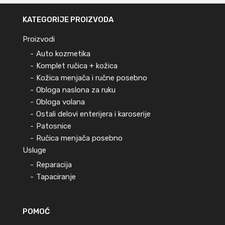
KATEGORIJE PROIZVODA
Proizvodi
Auto kozmetika
Komplet ručica + kožica
Kožica menjača i ručne posebno
Obloga naslona za ruku
Obloga volana
Ostali delovi enterijera i karoserije
Patosnice
Ručica menjača posebno
Usluge
Reparacija
Tapaciranje
POMOĆ