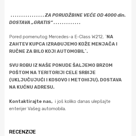
. . . . . . . . . . . . . . . . ZA PORUDŽBINE VEĆE OD 4000 din.
DOSTAVA „GRATIS“ . . . . . . . . . . . . .
Pored pomenutog Mercedes-a E-Class W212, `
NA
ZAHTEV KUPCA IZRAĐUJEMO KOŽE MENJAČA I
RUČNE ZA BILO KOJI AUTOMOBIL`.
SVU ROBU IZ NAŠE PONUDE ŠALJEMO BRZOM
POŠTOM NA TERITORIJI CELE SRBIJE
(UKLJUČUJUĆI I KOSOVO I METOHIJU). DOSTAVA
NA KUĆNU ADRESU.
Kontaktirajte nas,
i još koliko danas ulepšajte
enterijer Vašeg automobila.
RECENZIJE