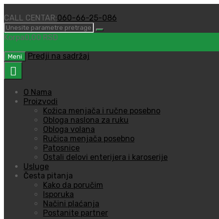
CALL CENTAR:
060-66-25-086
Korpa
0,00
RSD
0
Predji na sadržaj
Meni
O Nama
Proizvodi
Kožica menjača i ručne posebno
Obloga naslona za ruku
Obloga volana
Ručica menjača posebno
Patosnice
Ostali delovi enterijera i karoserije
Usluge
Česta pitanja
Kako da poručim
Isporuka
Načini plaćanja
Postanite partner