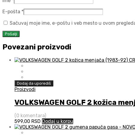
Ime
*
E-pošta
*
Sačuvaj moje ime, e-poštu i veb mesto u ovom pregled
Povezani proizvodi
Dodaj da uporediš
Proizvodi
VOLKSWAGEN GOLF 2 kožica menj
(0 komentara)
599,00
RSD
Dodaj u korpu