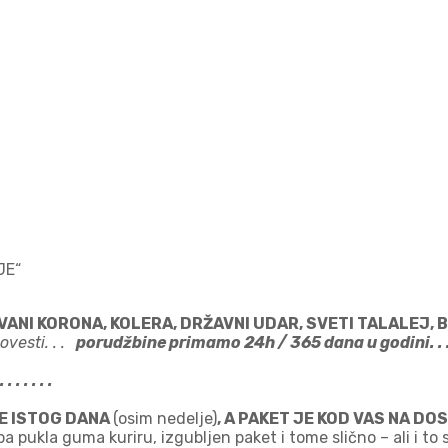
JE“
 VANI KORONA, KOLERA, DRŽAVNI UDAR, SVETI TALALEJ, 
vesti. . .
porudžbine primamo 24h / 365 dana u godini. .
. . . . .
JE ISTOG DANA
(osim nedelje)
, A PAKET JE KOD VAS NA D
ukla guma kuriru, izgubljen paket i tome slično – ali i to se