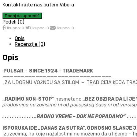
Kontaktirajte nas putem Vibera
Dodaj da uporediš
Podeli (0)
Ukupno: 0
Ukupno: 0
Ukupno: 0
Opis
Recenzije (0)
Opis
PULSAR – SINCE 1924 – TRADEMARK
—————————————————————————————-
„ZA UDOBNU VOŽNJU SA STILOM – TRADICIJA KOJA TRA
„RADIMO NON-STOP“
nesmetano
„BEZ OBZIRA DA LI JE
prodavnica ne zavisimo ni od policijskog časa ni od veroispo
. . . . . . . . . . . . . „RADNO VREME – DOK NE POPADAMO“ . . . . . . 
ISPORUKA IDE „DANAS ZA SUTRA“, ODNOSNO SLANJE 
izuzecima, na koje nažalost mi ne možemo da utičemo – tipa p