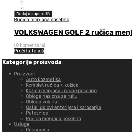
Dodaj da uporediš
Ručica menjača posebno
VOLKSWAGEN GOLF 2 ručica menja
(0 komentara)
Pročitajte još
Kategorije proizvoda
Proizvodi
Auto kozmetika
Komplet ručica + kožica
Kožica menjača i ručne posebno
Obloga naslona za ruku
Obloga volana
Ostali delovi enterijera i karoserije
Patosnice
Ručica menjača posebno
Usluge
Reparacija