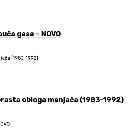
uča gasa – NOVO
asta obloga menjača (1983-1992)