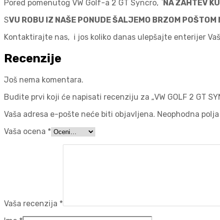
Pored pomenutog VW Golf-a 2 GT Syncro, `
NA ZAHTEV KU
S
VU ROBU IZ NAŠE PONUDE ŠALJEMO BRZOM POŠTOM NA
Kontaktirajte nas, i jos koliko danas ulepšajte enterijer 
Recenzije
Još nema komentara.
Budite prvi koji će napisati recenziju za „VW GOLF 2 GT
Vaša adresa e-pošte neće biti objavljena.
Neophodna polja
Vaša ocena
*
Vaša recenzija
*