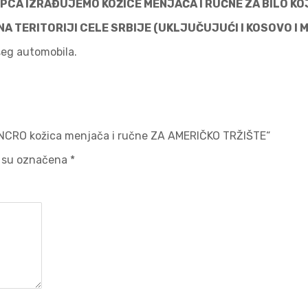
PCA IZRAĐUJEMO KOŽICE MENJAČA I RUČNE ZA BILO KO
 TERITORIJI CELE SRBIJE (UKLJUČUJUĆI I KOSOVO I 
Vašeg automobila.
 SYNCRO kožica menjača i ručne ZA AMERIČKO TRŽIŠTE“
 su označena
*