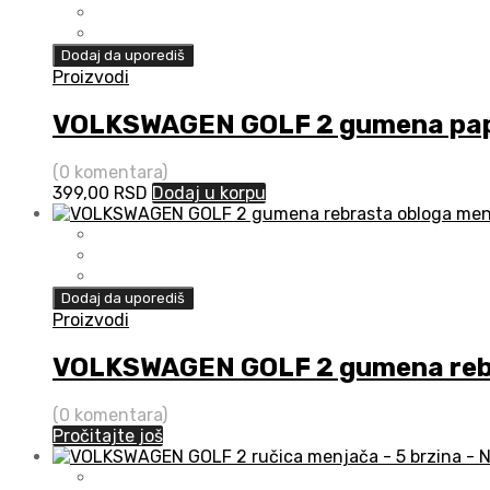
Dodaj da uporediš
Proizvodi
VOLKSWAGEN GOLF 2 gumena pap
(0 komentara)
399,00
RSD
Dodaj u korpu
Dodaj da uporediš
Proizvodi
VOLKSWAGEN GOLF 2 gumena rebr
(0 komentara)
Pročitajte još