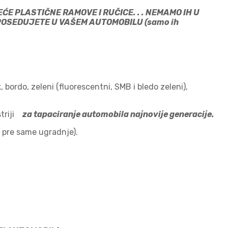
E PLASTIČNE RAMOVE I RUČICE. . . NEMAMO IH U
EĆ POSEDUJETE U VAŠEM AUTOMOBILU (samo ih
nk, bordo, zeleni (fluorescentni, SMB i bledo zeleni),
striji
za tapaciranje automobila najnovije generacije.
 pre same ugradnje).