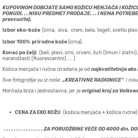
KUPOVINOM DOBIJATE SAMO KOŽICU MENJAČA I KOŽICU 
PONUDI. . . NISU PREDMET PRODAJE. . . I NEMA POTRE
presvucite).
Izbor eko-kože
(crna, siva, crem, bela, teget, svetlo plava
Izbor 100% prirodne kože
(crna).
Konac po želji
(beli, plavi, crni, crveni, žuti (limun i zlatn
narandžasti (fluorescentni). . . )
Kožica menjača i ručne izrađena je od
najkvalitetnije eko
Sve fotografije su iz naše
„KREATIVNE RADIONICE“
i nisu
Montaža brza i jednostavna, jer je
original kroj za Volks
CENA ZA EKO KOŽU
(kožica menjača + kožica ručne) . . . . . 
. . . . . . . . . . . . . . . . ZA PORUDŽBINE VEĆE OD 4000 din. DOSTA