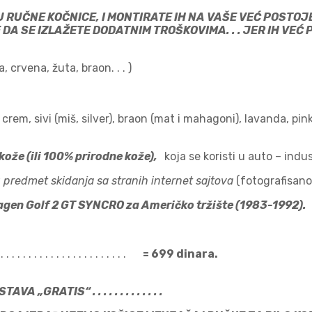
RUČNE KOČNICE, I MONTIRATE IH NA VAŠE VEĆ POSTOJEĆ
BE DA SE IZLAŽETE DODATNIM TROŠKOVIMA. . . JER IH V
, crvena, žuta, braon. . . )
i), crem, sivi (miš, silver), braon (mat i mahagoni), lavanda, pi
 kože (ili 100% prirodne kože),
koja se koristi u auto – indu
 predmet skidanja sa stranih internet sajtova
(fotografisano
wagen Golf 2 GT SYNCRO za Američko tržište
(1983-1992).
. . . . . . . . . . . . . . . . . .
= 699 dinara.
VA „GRATIS“ . . . . . . . . . . . . .