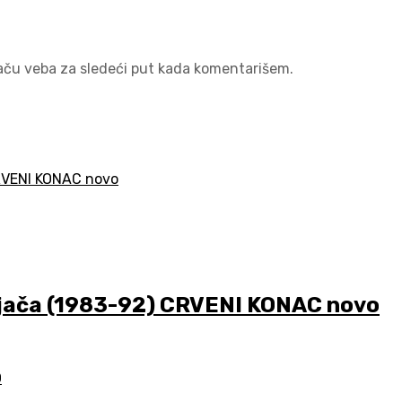
aču veba za sledeći put kada komentarišem.
ača (1983-92) CRVENI KONAC novo