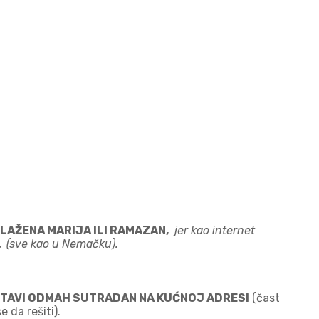
BLAŽENA MARIJA ILI RAMAZAN,
jer kao internet
 .
(sve kao u Nemačku).
OSTAVI ODMAH SUTRADAN NA KUĆNOJ ADRESI
(čast
 da rešiti).