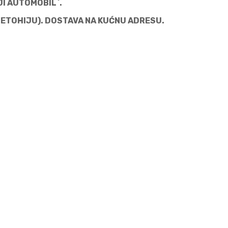
JI AUTOMOBIL`.
METOHIJU). DOSTAVA NA KUĆNU ADRESU.