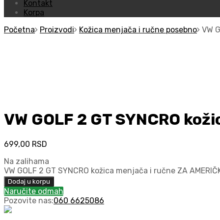
Kontakt
Korpa
Početna
Proizvodi
Kožica menjača i ručne posebno
VW G
VW GOLF 2 GT SYNCRO kožic
699,00
RSD
Na zalihama
VW GOLF 2 GT SYNCRO kožica menjača i ručne ZA AMERIČK
Dodaj u korpu
Naručite odmah
Pozovite nas:
060 6625086