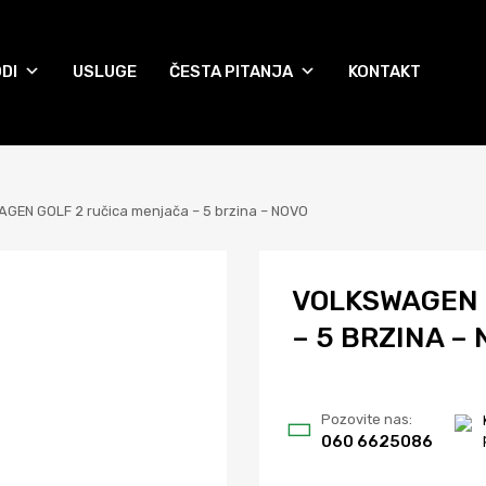
DI
USLUGE
ČESTA PITANJA
KONTAKT
GEN GOLF 2 ručica menjača – 5 brzina – NOVO
VOLKSWAGEN 
– 5 BRZINA –
Pozovite nas:
060 6625086