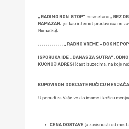
„ RADIMO NON-STOP“
nesmetano
„ BEZ OB
RAMAZAN,
jer kao internet prodavnica ne zav
Nemačku).
. . . . . . . . . . . . . „ RADNO VREME – DOK NE POPADA
ISPORUKA IDE „ DANAS ZA SUTRA“ , OD
KUĆNOJ ADRESI
(čast izuzecima, na koje naž
KUPOVINOM DOBIJATE RUČICU MENJAČA Z
U ponudi za Vaše vozilo imamo i kožicu menjača
CENA DOSTAVE
(u zavisnosti od mesta st