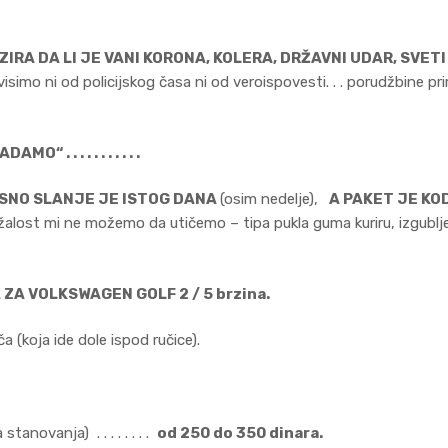
ZIRA DA LI JE VANI KORONA, KOLERA, DRŽAVNI UDAR, SVET
isimo ni od policijskog časa ni od veroispovesti. . . porudžbine pr
MO“ . . . . . . . . . . .
NOSNO SLANJE JE ISTOG DANA
(osim nedelje),
A PAKET JE KO
alost mi ne možemo da utičemo – tipa pukla guma kuriru, izgubljen p
A VOLKSWAGEN GOLF 2 / 5 brzina.
 (koja ide dole ispod ručice).
anovanja) . . . . . . . .
od 250 do 350 dinara.