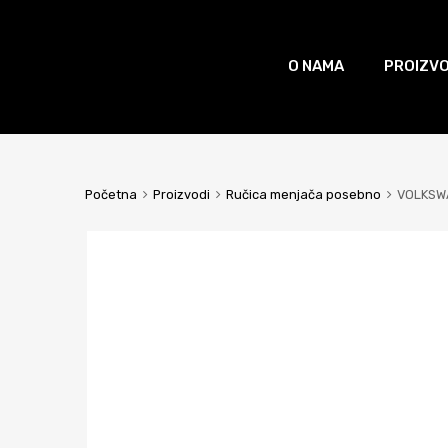
O NAMA
PROIZVO
Početna
Proizvodi
Ručica menjača posebno
VOLKSWA