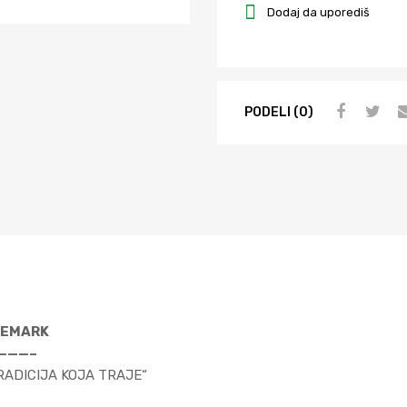
Dodaj da uporediš
PODELI (0)
EMARK
———–
ADICIJA KOJA TRAJE“