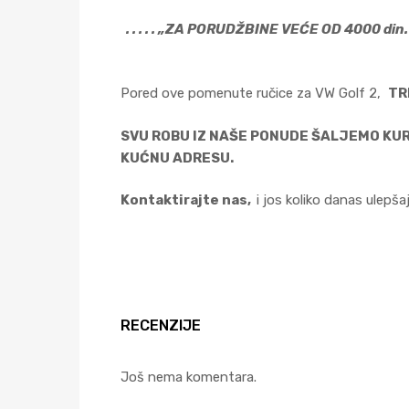
. . . . . „ZA PORUDŽBINE VEĆE OD 4000 din. 
Pored ove pomenute ručice za VW Golf 2,
TR
SVU ROBU IZ NAŠE PONUDE ŠALJEMO KUR
KUĆNU ADRESU.
Kontaktirajte nas,
i jos koliko danas ulepša
RECENZIJE
Još nema komentara.