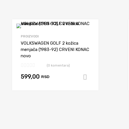
diš
Dodaj da uporediš
PROIZVODI
VOLKSWAGEN GOLF 2 kožica
menjača (1983-92) CRVENI KONAC
novo
(0 komentara)
599,00
RSD
korpu
Dodaj u korpu
diš