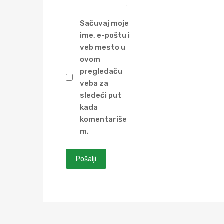
Sačuvaj moje
ime, e-poštu i
veb mesto u
ovom
pregledaču
veba za
sledeći put
kada
komentariše
m.