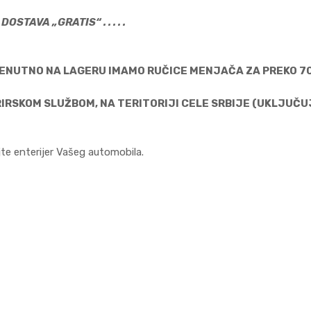
DOSTAVA „GRATIS“ . . . . .
ENUTNO NA LAGERU IMAMO RUČICE MENJAČA ZA PREKO 70
IRSKOM SLUŽBOM, NA TERITORIJI CELE SRBIJE (UKLJUČUJ
jte enterijer Vašeg automobila.