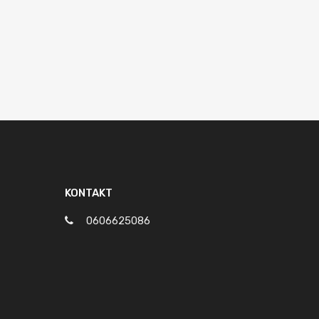
KONTAKT
0606625086