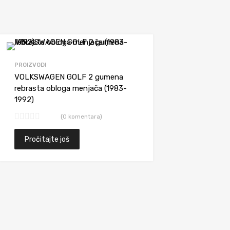
Dodaj da uporediš
PROIZVODI
VOLKSWAGEN GOLF 2 gumena
rebrasta obloga menjača (1983-
1992)
(0 komentara)
Pročitajte još