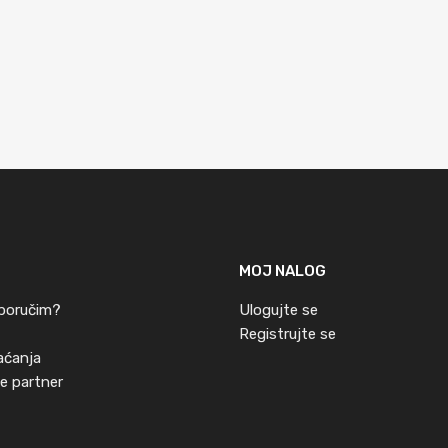
korpu
MOJ NALOG
poručim?
Ulogujte se
Registrujte se
laćanja
e partner