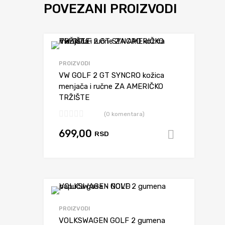
POVEZANI PROIZVODI
Dodaj da upore
PROIZVODI
VW GOLF 2 GT SYNCRO kožica
menjača i ručne ZA AMERIČKO
TRŽIŠTE
(0 komentara)
699,00
RSD
Dodaj u 
Dodaj da upore
PROIZVODI
VOLKSWAGEN GOLF 2 gumena