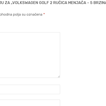
IJU ZA „VOLKSWAGEN GOLF 2 RUČICA MENJAČA – 5 BRZIN
phodna polja su označena
*