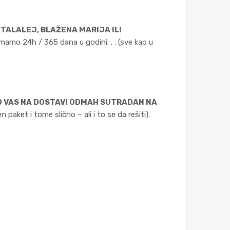
I TALALEJ, BLAŽENA MARIJA ILI
imamo 24h / 365 dana u godini. . . (sve kao u
D VAS NA DOSTAVI ODMAH SUTRADAN NA
aket i tome slično – ali i to se da rešiti).