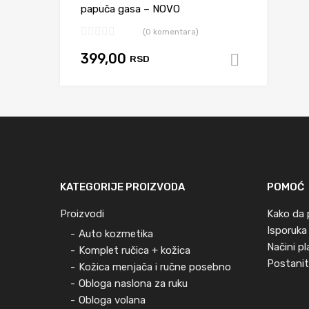
papuča gasa – NOVO
(0 komentara)
399,00
RSD
Dodaj u 
KATEGORIJE PROIZVODA
POMOĆ
Proizvodi
Kako da 
Isporuka
Auto kozmetika
Načini p
Komplet ručica + kožica
Postanit
Kožica menjača i ručne posebno
Obloga naslona za ruku
Obloga volana