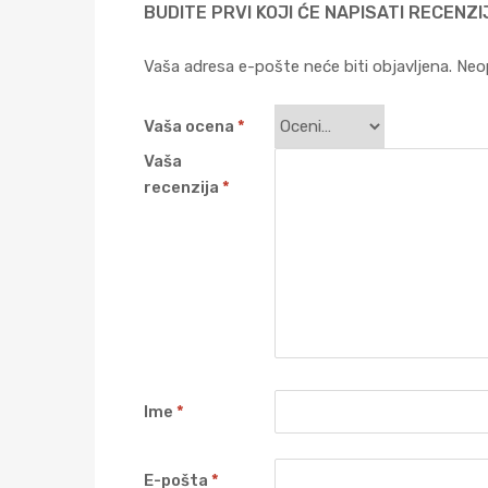
BUDITE PRVI KOJI ĆE NAPISATI RECENZ
Vaša adresa e-pošte neće biti objavljena.
Neo
Vaša ocena
*
Vaša
recenzija
*
Ime
*
E-pošta
*