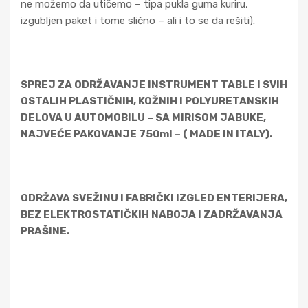
ne možemo da utičemo – tipa pukla guma kuriru,
izgubljen paket i tome slično – ali i to se da rešiti).
SPREJ ZA ODRŽAVANJE INSTRUMENT TABLE I SVIH
OSTALIH PLASTIČNIH, KOŽNIH I POLYURETANSKIH
DELOVA U AUTOMOBILU – SA MIRISOM JABUKE,
NAJVEĆE PAKOVANJE 750ml – ( MADE IN ITALY).
ODRŽAVA SVEŽINU I FABRIČKI IZGLED ENTERIJERA,
BEZ ELEKTROSTATIČKIH NABOJA I ZADRŽAVANJA
PRAŠINE.