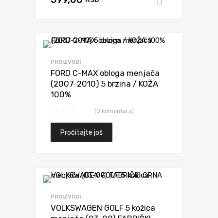
Dodaj u k
Dodaj da uporediš
PROIZVODI
FORD C-MAX obloga menjača
(2007-2010) 5 brzina / KOŽA
100%
(0 komentara)
Pročitajte još
Dodaj da uporediš
PROIZVODI
VOLKSWAGEN GOLF 5 kožica