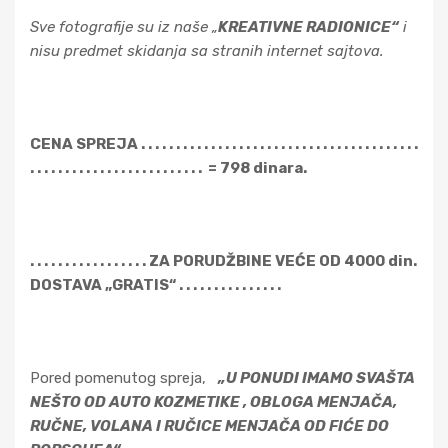
Sve fotografije su iz naše „
KREATIVNE RADIONICE“
i
nisu predmet skidanja sa stranih internet sajtova.
CENA SPREJA . . . . . . . . . . . . . . . . . . . . . . . . . . . . . . . . . . . . . . . .
. . . . . . . . . . . . . . . . . . . . . . . . . = 798 dinara.
. . . . . . . . . . . . . . . . . ZA PORUDŽBINE VEĆE OD 4000 din.
DOSTAVA „GRATIS“ . . . . . . . . . . . . . . .
Pored pomenutog spreja,
„U PONUDI IMAMO SVAŠTA
NEŠTO OD AUTO KOZMETIKE , OBLOGA MENJAČA,
RUČNE, VOLANA I RUČICE MENJAČA OD FIĆE DO