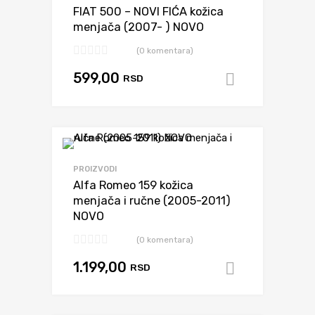
FIAT 500 – NOVI FIĆA kožica
menjača (2007- ) NOVO
(0 komentara)
599,00
RSD
Dodaj u k
Dodaj da uporediš
PROIZVODI
Alfa Romeo 159 kožica
menjača i ručne (2005-2011)
NOVO
(0 komentara)
1.199,00
RSD
Dodaj u k