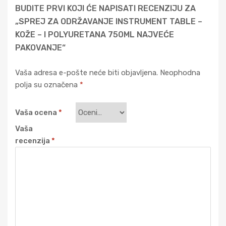
BUDITE PRVI KOJI ĆE NAPISATI RECENZIJU ZA
„SPREJ ZA ODRŽAVANJE INSTRUMENT TABLE –
KOŽE – I POLYURETANA 750ML NAJVEĆE
PAKOVANJE“
Vaša adresa e-pošte neće biti objavljena.
Neophodna
polja su označena
*
Vaša ocena
*
Vaša
recenzija
*