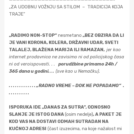
„ZA UDOBNU VOŽNJU SA STILOM – TRADICIJA KOJA
TRAJE“
„RADIMO NON-STOP“
nesmetano
„BEZ OBZIRA DA LI
JE VANI KORONA, KOLERA, DRŽAVNI UDAR, SVETI
TALALEJ, BLAŽENA MARIJA ILI RAMAZAN,
jer kao
internet prodavnica ne zavisimo ni od policijskog časa
ni od veroispovesti. . .
porudžbine primamo 24h /
365 dana u godini. . .
(sve kao u Nemačku).
. . . . . . . . . . . . . „RADNO VREME – DOK NE POPADAMO“ .
. . . . . . . . . .
ISPORUKA IDE „DANAS ZA SUTRA“, ODNOSNO
SLANJE JE ISTOG DANA
(osim nedelje)
, A PAKET JE
KOD VAS NA DOSTAVI ODMAH SUTRADAN NA
KUĆNOJ ADRESI
(čast izuzecima, na koje nažalost mi