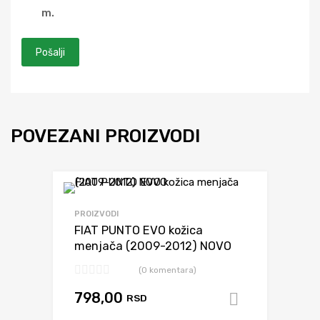
m.
POVEZANI PROIZVODI
Dodaj da uporediš
PROIZVODI
FIAT PUNTO EVO kožica
menjača (2009-2012) NOVO
(0 komentara)
798,00
RSD
Dodaj u k