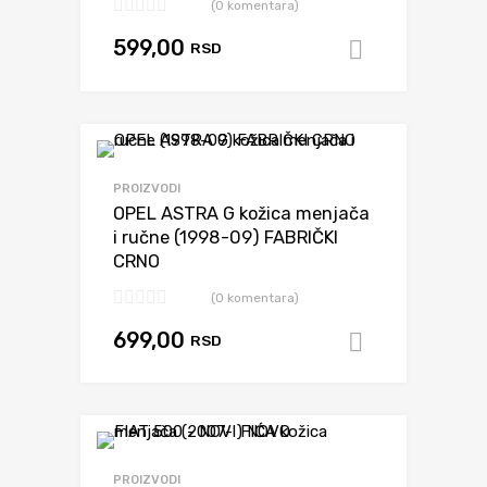
(0 komentara)
599,00
RSD
Dodaj u k
Dodaj da uporediš
PROIZVODI
OPEL ASTRA G kožica menjača
i ručne (1998-09) FABRIČKI
CRNO
(0 komentara)
699,00
RSD
Dodaj u k
Dodaj da uporediš
PROIZVODI