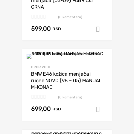
menjača (03-09) FABRIČKI
CRNA
(0 komentara)
599,00
RSD
Dodaj u k
Dodaj da uporediš
PROIZVODI
BMW E46 kožica menjača i
ručne N0V0 (98 – 05) MANUAL
M-KONAC
(0 komentara)
699,00
RSD
Dodaj u k