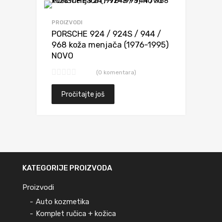
Dodaj da uporediš
PROIZVODI
PORSCHE 924 / 924S / 944 /
968 koža menjača (1976-1995)
NOVO
(0 komentara)
Pročitajte još
KATEGORIJE PROIZVODA
Proizvodi
Auto kozmetika
Komplet ručica + kožica