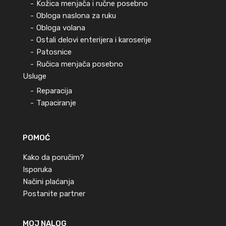
Kožica menjača i ručne posebno
Obloga naslona za ruku
Obloga volana
Ostali delovi enterijera i karoserije
Patosnice
Ručica menjača posebno
Usluge
Reparacija
Tapaciranje
POMOĆ
Kako da poručim?
Isporuka
Načini plaćanja
Postanite partner
MOJ NALOG