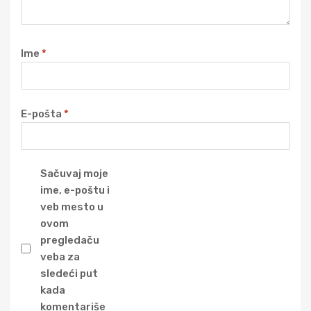
Ime
*
E-pošta
*
Sačuvaj moje
ime, e-poštu i
veb mesto u
ovom
pregledaču
veba za
sledeći put
kada
komentariše