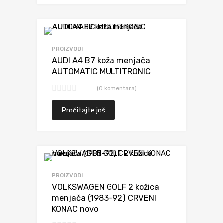
Dodaj da uporediš
PROIZVODI
AUDI A4 B7 koža menjača
AUTOMATIC MULTITRONIC
(0 komentara)
Pročitajte još
Dodaj da uporediš
PROIZVODI
VOLKSWAGEN GOLF 2 kožica
menjača (1983-92) CRVENI
KONAC novo