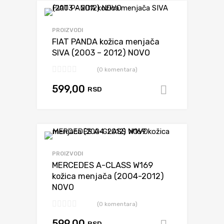
Dodaj da uporediš
PROIZVODI
FIAT PANDA kožica menjača
SIVA (2003 – 2012) NOVO
(0 komentara)
599,00
RSD
Dodaj u k
Dodaj da uporediš
PROIZVODI
MERCEDES A-CLASS W169
kožica menjača (2004-2012)
NOVO
(0 komentara)
599,00
RSD