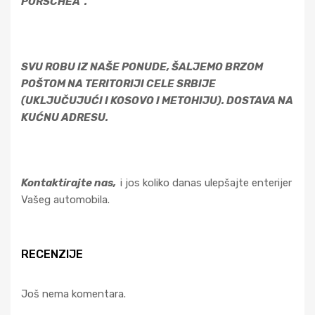
PORSCHEA“.
SVU ROBU IZ NAŠE PONUDE, ŠALJEMO BRZOM
POŠTOM NA TERITORIJI CELE SRBIJE
(UKLJUČUJUĆI I KOSOVO I METOHIJU). DOSTAVA NA
KUĆNU ADRESU.
Kontaktirajte nas,
i jos koliko danas ulepšajte enterijer
Vašeg automobila.
RECENZIJE
Još nema komentara.