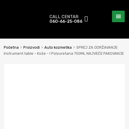
CALL CENTAR:
060-66-25-086
Početna
Proizvodi
Auto kozmetika
SPREJ ZA ODRŽAVANJE
Instrument table – Kože – I Polyuretana 750ML NAJVEĆE PAKOVANJE