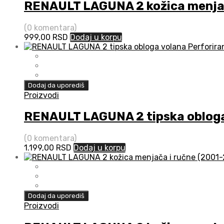
RENAULT LAGUNA 2 kožica menjač
(0 komentara)
999,00
RSD
Dodaj u korpu
Dodaj da uporediš
Proizvodi
RENAULT LAGUNA 2 tipska obloga
(0 komentara)
1.199,00
RSD
Dodaj u korpu
Dodaj da uporediš
Proizvodi