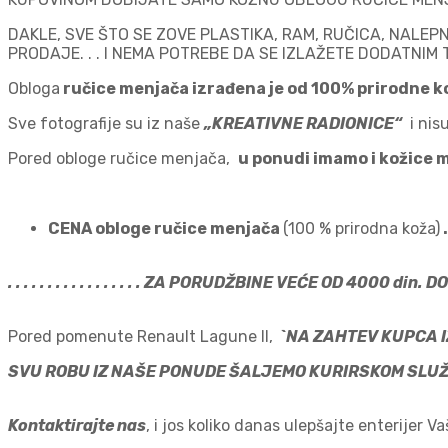
DAKLE, SVE ŠTO SE ZOVE PLASTIKA, RAM, RUČICA, NALEPNI
PRODAJE. . . I NEMA POTREBE DA SE IZLAŽETE DODATNIM T
Obloga
ručice menjača izrađena je od 100% prirodne k
Sve fotografije su iz naše
„KREATIVNE RADIONICE“
i nisu
Pored obloge ručice menjača,
u ponudi imamo i kožice me
CENA obloge ručice menjača
(100 % prirodna koža)
.
. . . . . . . . . . . . . . . . . ZA PORUDŽBINE VEĆE OD 4000 din. DOST
Pored pomenute Renault Lagune II,
`NA ZAHTEV KUPCA
SVU ROBU IZ NAŠE PONUDE ŠALJEMO KURIRSKOM SLU
Kontaktirajte nas
, i jos koliko danas ulepšajte enterijer 