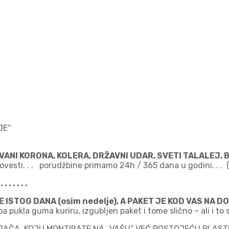
JE“
E VANI KORONA, KOLERA, DRŽAVNI UDAR, SVETI TALALEJ,
povesti. . . porudžbine primamo 24h / 365 dana u godini. . .
. . . . .
 ISTOG DANA (osim nedelje), A PAKET JE KOD VAS NA
ukla guma kuriru, izgubljen paket i tome slično – ali i to se
AČA, KOJU MONTIRATE NA „VAŠU“ VEĆ POSTOJEĆU PLAST