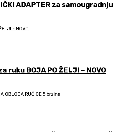
RIČKI ADAPTER za samougradnju
za ruku BOJA PO ŽELJI – NOVO