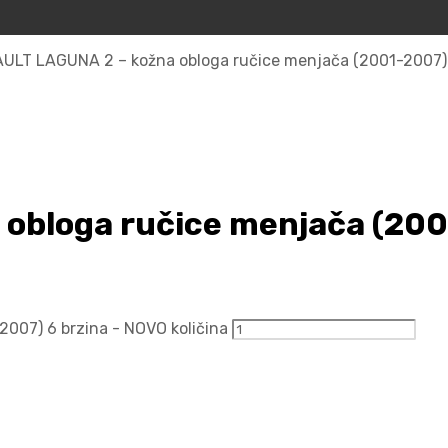
ULT LAGUNA 2 – kožna obloga ručice menjača (2001-2007)
obloga ručice menjača (200
007) 6 brzina - NOVO količina