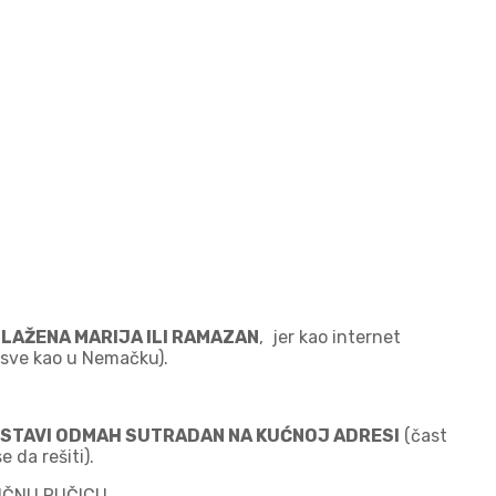
 BLAŽENA MARIJA ILI RAMAZAN
, jer kao internet
 (sve kao u Nemačku).
 DOSTAVI ODMAH SUTRADAN NA KUĆNOJ ADRESI
(čast
 da rešiti).
IČNU RUČICU.