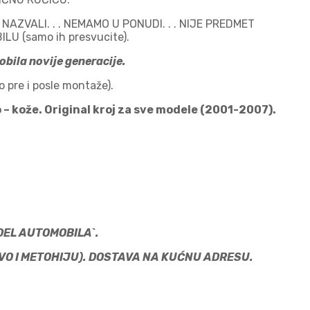
AZVALI. . . NEMAMO U PONUDI. . . NIJE PREDMET
U (samo ih presvucite).
bila novije generacije.
 pre i posle montaže).
o – kože. Original kroj za sve modele (2001-2007).
KOJI MODEL AUTOMOBILA`.
 KOSOVO I METOHIJU). DOSTAVA NA KUĆNU ADRESU.