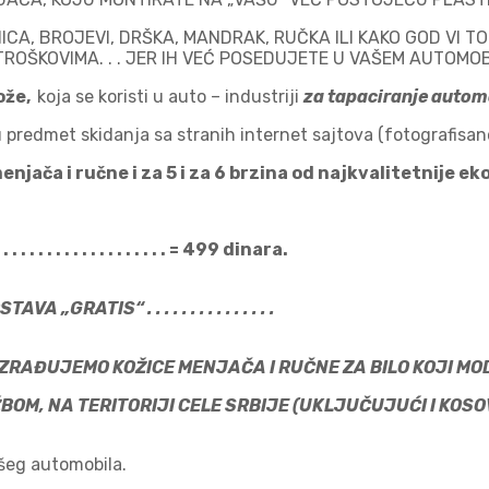
CA, BROJEVI, DRŠKA, MANDRAK, RUČKA ILI KAKO GOD VI TO N
ROŠKOVIMA. . . JER IH VEĆ POSEDUJETE U VAŠEM AUTOMOBIL
ože,
koja se koristi u auto – industriji
za tapaciranje automo
 predmet skidanja sa stranih internet sajtova (fotografisano
njača i ručne i za 5 i za 6 brzina od najkvalitetnije ek
 . . . . . . . . . . . . . . . . . . .
= 499 dinara.
AVA „GRATIS“ . . . . . . . . . . . . . . .
 IZRAĐUJEMO KOŽICE MENJAČA I RUČNE ZA BILO 
ŽBOM, NA TERITORIJI CELE SRBIJE (UKLJUČUJUĆI I
Vašeg automobila.