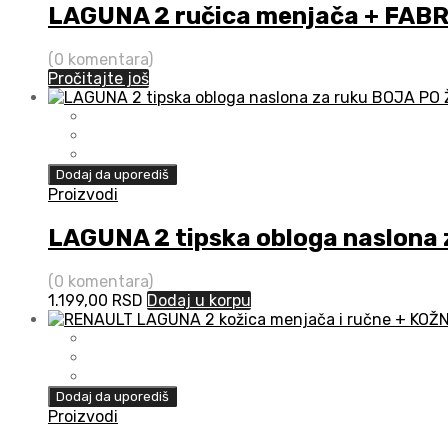
LAGUNA 2 ručica menjača + FAB
(0 komentara)
Pročitajte još
Dodaj da uporediš
Proizvodi
LAGUNA 2 tipska obloga naslona 
(0 komentara)
1.199,00
RSD
Dodaj u korpu
Dodaj da uporediš
Proizvodi