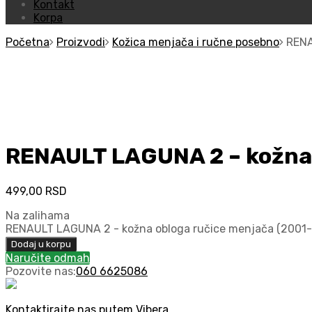
Kontakt
Korpa
Početna
Proizvodi
Kožica menjača i ručne posebno
RENA
RENAULT LAGUNA 2 – kožna 
499,00
RSD
Na zalihama
RENAULT LAGUNA 2 - kožna obloga ručice menjača (2001-2
Dodaj u korpu
Naručite odmah
Pozovite nas:
060 6625086
Kontaktirajte nas putem Vibera