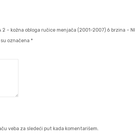
A 2 – kožna obloga ručice menjača (2001-2007) 6 brzina – 
 su označena
*
aču veba za sledeći put kada komentarišem.