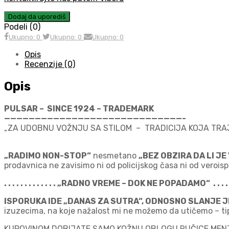
Dodaj da uporediš
Podeli (0)
Ukupno: 0
Ukupno: 0
Ukupno: 0
Opis
Recenzije (0)
Opis
PULSAR – SINCE 1924 – TRADEMARK
—————————————————————————————-
„ZA UDOBNU VOŽNJU SA STILOM – TRADICIJA KOJA TRA
„RADIMO NON-STOP“
nesmetano
„BEZ OBZIRA DA LI J
prodavnica ne zavisimo ni od policijskog časa ni od verois
. . . . . . . . . . . . . „RADNO VREME – DOK NE POPADAMO“ . . . . . . 
ISPORUKA IDE „DANAS ZA SUTRA“, ODNOSNO SLANJE JE
izuzecima, na koje nažalost mi ne možemo da utičemo – tipa p
KUPOVINOM DOBIJATE SAMO KOŽNU OBLOGU RUČICE MENJ