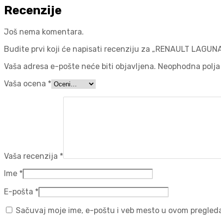
Recenzije
Još nema komentara.
Budite prvi koji će napisati recenziju za „RENAULT LAGUN
Vaša adresa e-pošte neće biti objavljena.
Neophodna polja
Vaša ocena
*
Vaša recenzija
*
Ime
*
E-pošta
*
Sačuvaj moje ime, e-poštu i veb mesto u ovom pregled