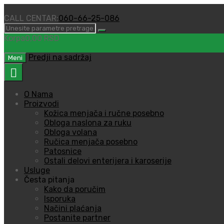
CALL CENTAR:
060-66-25-086
Korpa
0,00
RSD
0
Predji na sadržaj
Meni
O Nama
Proizvodi
Kožica menjača i ručne posebno
Obloga naslona za ruku
Obloga volana
Ručica menjača posebno
Patosnice
Ostali delovi enterijera i karoserije
Usluge
Česta pitanja
Kako da poručim
Isporuka
Načini plaćanja
Postanite partner