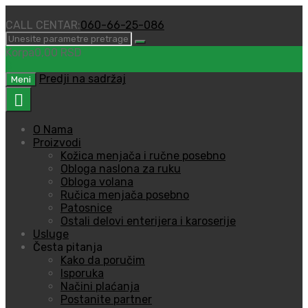
CALL CENTAR:
060-66-25-086
Korpa
0,00
RSD
0
Predji na sadržaj
Meni
O Nama
Proizvodi
Kožica menjača i ručne posebno
Obloga naslona za ruku
Obloga volana
Ručica menjača posebno
Patosnice
Ostali delovi enterijera i karoserije
Usluge
Česta pitanja
Kako da poručim
Isporuka
Načini plaćanja
Postanite partner