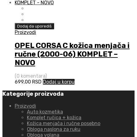
Dodaj da uporediš
Proizvodi
OPEL CORSA C kožica menjača i
ručne (2000-06) KOMPLET –
NOVO
(0 komentara)
699,00
RSD
Dodaj u korpu
Kategorije proizvoda
Proizvodi
Auto kozmetika
Komplet ručica + kožica
Kožica menjača i ručne posebno
Obloga naslona za ruku
Obloga volana