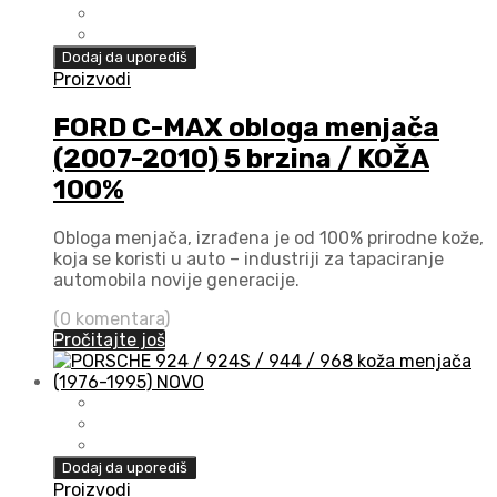
Dodaj da uporediš
Proizvodi
FORD C-MAX obloga menjača
(2007-2010) 5 brzina / KOŽA
100%
Obloga menjača, izrađena je od 100% prirodne kože,
koja se koristi u auto – industriji za tapaciranje
automobila novije generacije.
(0 komentara)
Pročitajte još
Dodaj da uporediš
Proizvodi