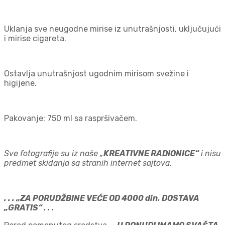
Uklanja sve neugodne mirise iz unutrašnjosti, uključujući
i mirise cigareta.
Ostavlja unutrašnjost ugodnim mirisom svežine i
higijene.
Pakovanje: 750 ml sa raspršivačem.
Sve fotografije su iz naše „
KREATIVNE RADIONICE“
i nisu
predmet skidanja sa stranih internet sajtova.
. . . „ZA PORUDŽBINE VEĆE OD 4000 din. DOSTAVA
„GRATIS“ . . .