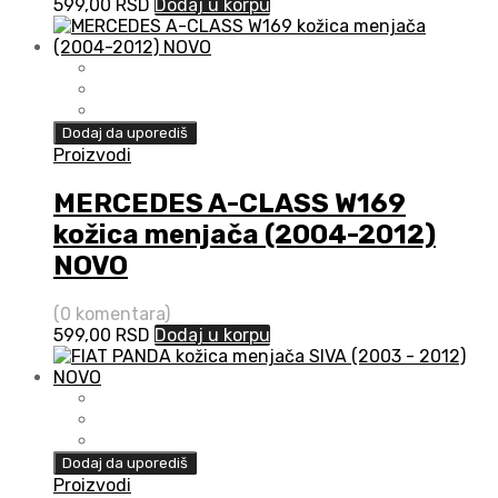
599,00
RSD
Dodaj u korpu
Dodaj da uporediš
Proizvodi
MERCEDES A-CLASS W169
kožica menjača (2004-2012)
NOVO
(0 komentara)
599,00
RSD
Dodaj u korpu
Dodaj da uporediš
Proizvodi