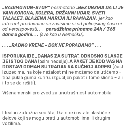
„RADIMO NON-STOP“
nesmetano
„BEZ OBZIRA DA LI JE
VANI KORONA, KOLERA, DRŽAVNI UDAR, SVETI
TALALEJ, BLAŽENA MARIJA ILI RAMAZAN,
jer kao
internet prodavnica ne zavisimo ni od policijskog časa ni
od veroispovesti. . .
porudžbine primamo 24h / 365
dana u godini. . .
(sve kao u Nemačku).
. . . „RADNO VREME – DOK NE POPADAMO“ . . .
ISPORUKA IDE „DANAS ZA SUTRA“, ODNOSNO SLANJE
JE ISTOG DANA
(osim nedelje)
, A PAKET JE KOD VAS NA
DOSTAVI ODMAH SUTRADAN NA KUĆNOJ ADRESI
(čast
izuzecima, na koje nažalost mi ne možemo da utičemo –
tipa pukla guma kuriru, izgubljen paket i tome slično – ali
i to se da rešiti).
Višenamenski proizvod za unutrašnjost automobila.
Idealan za kožna sedišta, tkanine i ostale plastične
delove koji se mogu prati u automobilima ili drugim
vozilima.