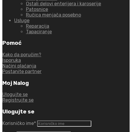
Ostali delovi enterijera i karoserije
Patosnice
Ručica menjača posebno
Usluge
Reparacija
Tapaciranje
Pomoć
Kako da poručim?
Isporuka
Načini plaćanja
Postanite partner
Moj Nalog
Ulogujte se
Registrujte se
Ulogujte se
Korisničko ime
*