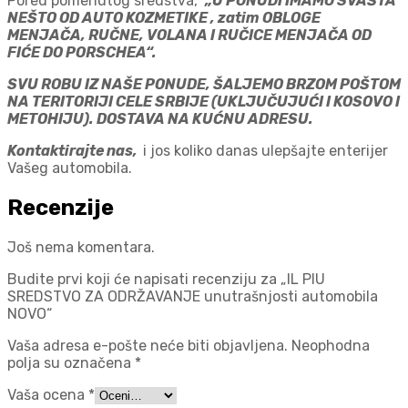
Pored pomenutog sredstva,
„U PONUDI IMAMO SVAŠTA
NEŠTO OD AUTO KOZMETIKE , zatim OBLOGE
MENJAČA, RUČNE, VOLANA I RUČICE MENJAČA OD
FIĆE DO PORSCHEA“.
SVU ROBU IZ NAŠE PONUDE, ŠALJEMO BRZOM POŠTOM
NA TERITORIJI CELE SRBIJE (UKLJUČUJUĆI I KOSOVO I
METOHIJU). DOSTAVA NA KUĆNU ADRESU.
Kontaktirajte nas,
i jos koliko danas ulepšajte enterijer
Vašeg automobila.
Recenzije
Još nema komentara.
Budite prvi koji će napisati recenziju za „IL PIU
SREDSTVO ZA ODRŽAVANJE unutrašnjosti automobila
NOVO“
Vaša adresa e-pošte neće biti objavljena.
Neophodna
polja su označena
*
Vaša ocena
*