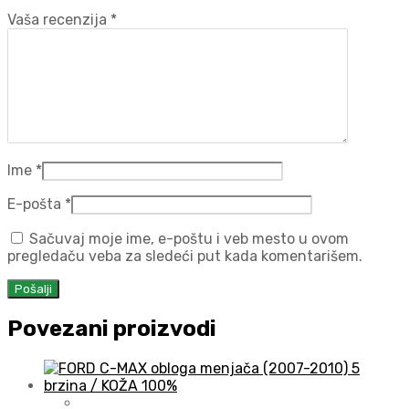
Vaša recenzija
*
Ime
*
E-pošta
*
Sačuvaj moje ime, e-poštu i veb mesto u ovom
pregledaču veba za sledeći put kada komentarišem.
Povezani proizvodi