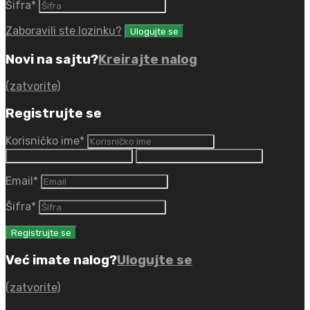
Šifra
*
Zaboravili ste lozinku?
Novi na sajtu?
Kreirajte nalog
(zatvorite)
Registrujte se
Korisničko ime
*
Email
*
Šifra
*
Već imate nalog?
Ulogujte se
(zatvorite)