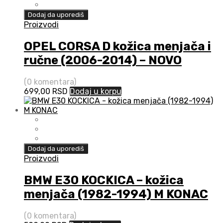
Dodaj da uporediš
Proizvodi
OPEL CORSA D kožica menjača i
ručne (2006-2014) – NOVO
(0 komentara)
699,00
RSD
Dodaj u korpu
Dodaj da uporediš
Proizvodi
BMW E30 KOCKICA – kožica
menjača (1982-1994) M KONAC
(0 komentara)