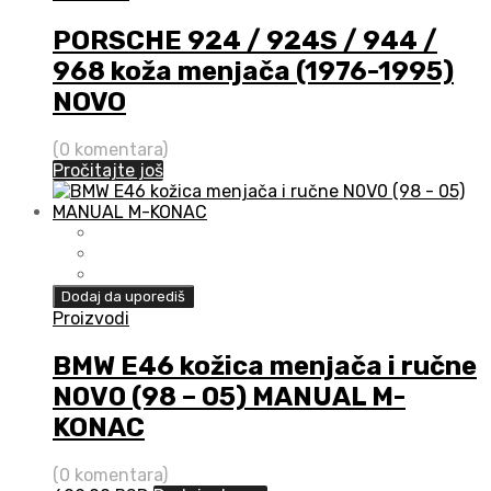
PORSCHE 924 / 924S / 944 /
968 koža menjača (1976-1995)
NOVO
(0 komentara)
Pročitajte još
Dodaj da uporediš
Proizvodi
BMW E46 kožica menjača i ručne
N0V0 (98 – 05) MANUAL M-
KONAC
(0 komentara)