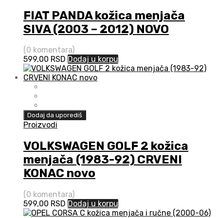
FIAT PANDA kožica menjača
SIVA (2003 – 2012) NOVO
(0 komentara)
599,00
RSD
Dodaj u korpu
Dodaj da uporediš
Proizvodi
VOLKSWAGEN GOLF 2 kožica
menjača (1983-92) CRVENI
KONAC novo
(0 komentara)
599,00
RSD
Dodaj u korpu