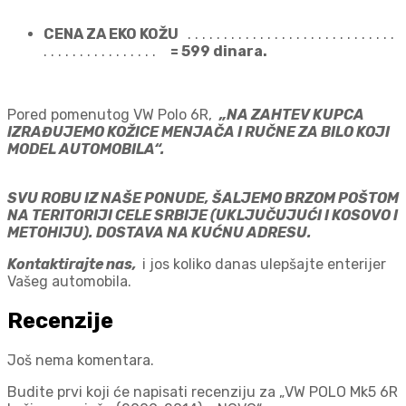
CENA ZA EKO KOŽU
. . . . . . . . . . . . . . . . . . . . . . . . . . . . .
. . . . . . . . . . . . . . . .
= 5
99 dinara.
Pored pomenutog VW Polo 6R,
„NA ZAHTEV KUPCA
IZRAĐUJEMO KOŽICE MENJAČA I RUČNE ZA BILO KOJI
MODEL AUTOMOBILA“.
SVU ROBU IZ NAŠE PONUDE, ŠALJEMO BRZOM POŠTOM
NA TERITORIJI CELE SRBIJE (UKLJUČUJUĆI I KOSOVO I
METOHIJU). DOSTAVA NA KUĆNU ADRESU.
Kontaktirajte nas,
i jos koliko danas ulepšajte enterijer
Vašeg automobila.
Recenzije
Još nema komentara.
Budite prvi koji će napisati recenziju za „VW POLO Mk5 6R