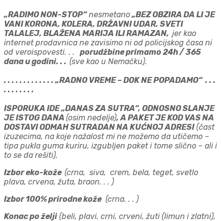
„RADIMO NON-STOP“
nesmetano
„BEZ OBZIRA DA LI JE
VANI KORONA, KOLERA, DRŽAVNI UDAR, SVETI
TALALEJ, BLAŽENA MARIJA ILI RAMAZAN,
jer kao
internet prodavnica ne zavisimo ni od policijskog časa ni
od veroispovesti. . .
porudžbine primamo 24h / 365
dana u godini. . .
(sve kao u Nemačku).
. . . . . . . . . . . . . „RADNO VREME – DOK NE POPADAMO“ . . .
. . . . . . . .
ISPORUKA IDE „DANAS ZA SUTRA“, ODNOSNO SLANJE
JE ISTOG DANA
(osim nedelje)
, A PAKET JE KOD VAS NA
DOSTAVI ODMAH SUTRADAN NA KUĆNOJ ADRESI
(čast
izuzecima, na koje nažalost mi ne možemo da utičemo –
tipa pukla guma kuriru, izgubljen paket i tome slično – ali i
to se da rešiti).
Izbor
eko-kože
(crna, siva, crem, bela, teget, svetlo
plava, crvena, žuta, braon. . . )
Izbor 100% prirodne k
ože
(crna. . . )
Konac po želji
(beli, plavi, crni, crveni, žuti (limun i zlatni),