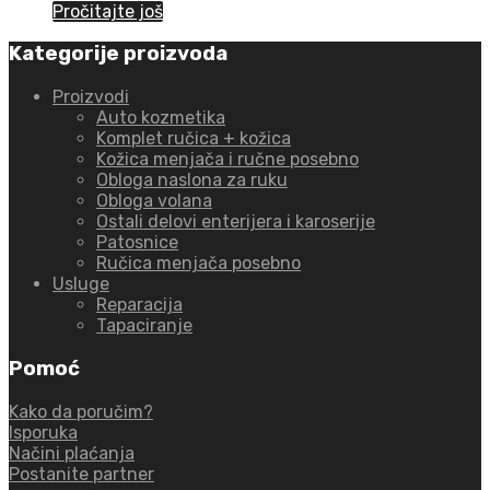
Pročitajte još
Kategorije proizvoda
Proizvodi
Auto kozmetika
Komplet ručica + kožica
Kožica menjača i ručne posebno
Obloga naslona za ruku
Obloga volana
Ostali delovi enterijera i karoserije
Patosnice
Ručica menjača posebno
Usluge
Reparacija
Tapaciranje
Pomoć
Kako da poručim?
Isporuka
Načini plaćanja
Postanite partner