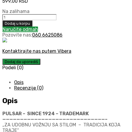
599,00
RSD
Na zalihama
VW
POLO
Dodaj u korpu
Mk5
Naručite odmah
6R
Pozovite nas:
060 6625086
kožica
menjača
(2009-
Kontaktirajte nas putem Vibera
2014)
-
Dodaj da uporediš
NOVO
Podeli (0)
količina
Opis
Recenzije (0)
Opis
PULSAR – SINCE 1924 – TRADEMARK
—————————————————————————————–
„ZA UDOBNU VOŽNJU SA STILOM – TRADICIJA KOJA
TRAJE“