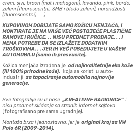
crem, sivi, braon (mat i mahagoni), lavanda, pink, bordo,
zeleni (fluorescentni, SMB i bledo zeleni), narandžasti
(fluorescentni). . . )
KUPOVINOM DOBIJATE SAMO KOŽICU MENJAČA, I
MONTIRATE JE NA VAŠE VEĆ POSTOJEĆE PLASTIČNE
RAMOVE I RUČICE. . . NISU PREDMET PRODAJE. . . I
NEMA POTREBE DA SE IZLAŽETE DODATNIM
TROŠKOVIMA. . . JER IH VEĆ POSEDUJETE U VAŠEM
AUTOMOBILU (samo ih presvucite).
Kožica menjača izrađena je
od najkvalitetnije eko kože
(ili 100% prirodne kože),
koja se koristi u auto-
industriji
za tapaciranje automobila najnovije
generacije.
Sve fotografije su iz naše
„KREATIVNE RADIONICE“
i
nisu predmet skidanja sa stranih internet sajtova
(fotografisano pre same ugradnje).
Montaža brza i jednostavna, jer je
original kroj za VW
Polo 6R (2009-2014).