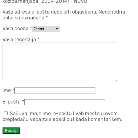
kožica menjača (2009-2014) – NOVO“
Vaša adresa e-pošte neće biti objavljena.
Neophodna
polja su označena
*
Vaša ocena
*
Vaša recenzija
*
Ime
*
E-pošta
*
Sačuvaj moje ime, e-poštu i veb mesto u ovom
pregledaču veba za sledeći put kada komentarišem.