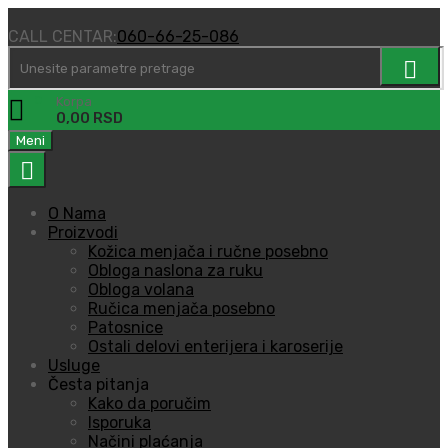
CALL CENTAR:
060-66-25-086
0
Korpa
0,00
RSD
Predji
Meni
na
sadržaj
O Nama
Proizvodi
Kožica menjača i ručne posebno
Obloga naslona za ruku
Obloga volana
Ručica menjača posebno
Patosnice
Ostali delovi enterijera i karoserije
Usluge
Česta pitanja
Kako da poručim
Isporuka
Načini plaćanja