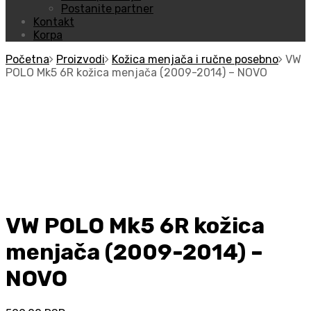
Postanite partner
Kontakt
Korpa
Početna
Proizvodi
Kožica menjača i ručne posebno
VW
POLO Mk5 6R kožica menjača (2009-2014) – NOVO
VW POLO Mk5 6R kožica
menjača (2009-2014) –
NOVO