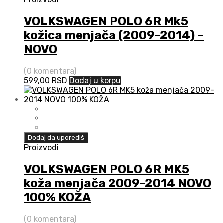
VOLKSWAGEN POLO 6R Mk5
kožica menjača (2009-2014) –
NOVO
(0 komentara)
599,00
RSD
Dodaj u korpu
Dodaj da uporediš
Proizvodi
VOLKSWAGEN POLO 6R MK5
koža menjača 2009-2014 NOVO
100% KOŽA
(0 komentara)