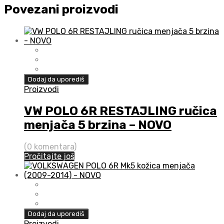
Povezani proizvodi
Dodaj da uporediš
Proizvodi
VW POLO 6R RESTAJLING ručica
menjača 5 brzina – NOVO
(0 komentara)
Pročitajte još
Dodaj da uporediš
Proizvodi