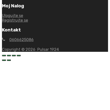
Moj Nalog
Ulogujte se
Registrujte se
Kontakt
0606625086
Copyright ©
2026
Pulsar 1924