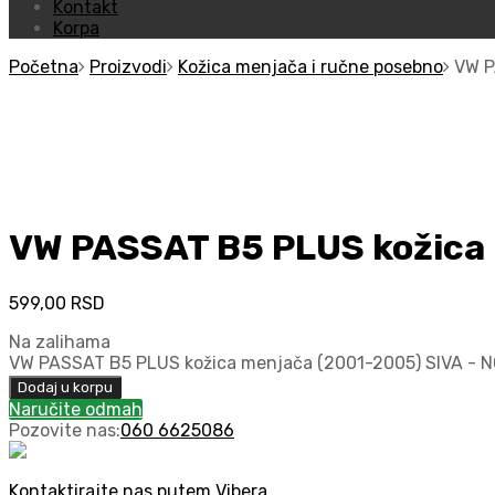
Kontakt
Korpa
Početna
Proizvodi
Kožica menjača i ručne posebno
VW P
VW PASSAT B5 PLUS kožica
599,00
RSD
Na zalihama
VW PASSAT B5 PLUS kožica menjača (2001-2005) SIVA - N
Dodaj u korpu
Naručite odmah
Pozovite nas:
060 6625086
Kontaktirajte nas putem Vibera