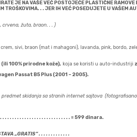
TE JE NA VAŠE VEĆ POSTOJEĆE PLASTIČNE RAMOVE I RU
IM TROŠKOVIMA. . . JER IH VEĆ POSEDUJETE U VAŠEM A
 crvena, žuta, braon. . . )
ni), crem, sivi, braon (mat i mahagoni), lavanda, pink, bordo, z
(ili 100% prirodne kože),
koja se koristi u auto-industriji
swagen Passat B5 Plus (2001 – 2005).
 predmet skidanja sa stranih internet sajtova (fotografisano 
 . . . . . . . . . . . . . . . . . . . . . . . . . . . = 599 dinara.
VA „GRATIS“ . . . . . . . . . . . . .