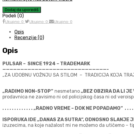
Dodaj da uporediš
Podeli (0)
Ukupno: 0
Ukupno: 0
Ukupno: 0
Opis
Recenzije (0)
Opis
PULSAR
– SINCE 1924 – TRADEMARK
—————————————————————————————-
„ZA UDOBNU VOŽNJU SA STILOM – TRADICIJA KOJA TRA
„RADIMO NON-STOP“
nesmetano
„BEZ OBZIRA DA LI JE
prodavnica ne zavisimo ni od policijskog časa ni od veroispo
. . . . . . . . . . . . . „RADNO VREME – DOK NE POPADAMO“ . . . . . . 
ISPORUKA IDE „DANAS ZA SUTRA“, ODNOSNO SLANJE 
izuzecima, na koje nažalost mi ne možemo da utičemo – tipa p