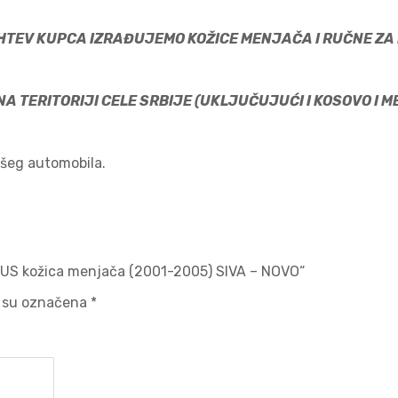
HTEV KUPCA IZRAĐUJEMO KOŽICE MENJAČA I RUČNE ZA 
A TERITORIJI CELE SRBIJE (UKLJUČUJUĆI I KOSOVO I 
Vašeg automobila.
PLUS kožica menjača (2001-2005) SIVA – NOVO“
 su označena
*