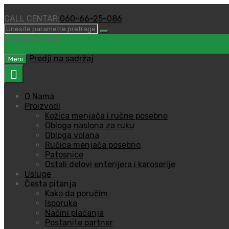
CALL CENTAR:
060-66-25-086
Korpa
0,00
RSD
0
Predji na sadržaj
Meni
O Nama
Proizvodi
Kožica menjača i ručne posebno
Obloga naslona za ruku
Obloga volana
Ručica menjača posebno
Patosnice
Ostali delovi enterijera i karoserije
Usluge
Česta pitanja
Kako da poručim
Isporuka
Načini plaćanja
Postanite partner