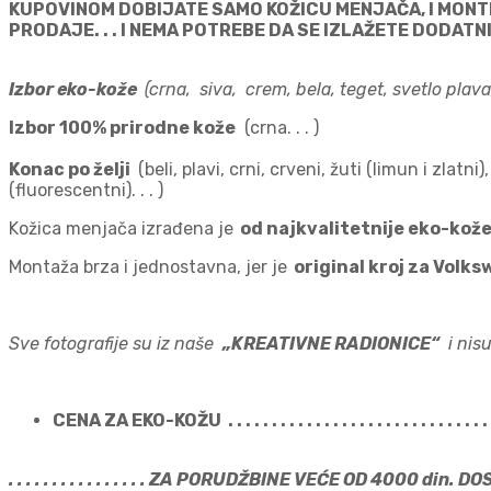
KUPOVINOM DOBIJATE SAMO KOŽICU MENJAČA, I MONTIRA
PRODAJE. . . I NEMA POTREBE DA SE IZLAŽETE DODATN
Izbor eko-kože
(crna, siva, crem, bela, teget, svetlo plava,
Izbor 100% prirodne k
ože
(crna. . . )
Konac po želji
(beli, plavi, crni, crveni, žuti (limun i zlat
(fluorescentni). . . )
Kožica menjača izrađena je
od najkvalitetnije eko-kože 
Montaža brza i jednostavna, jer je
original kroj za Volk
Sve fotografije su iz naše
„KREATIVNE RADIONICE“
i nisu
CENA ZA EKO-KOŽU . . . . . . . . . . . . . . . . . . . . . . . . . . . . . . . .
. . . . . . . . . . . . . . . . ZA PORUDŽBINE VEĆE OD 4000 din. DOSTA