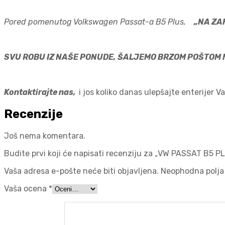
Pored pomenutog Volkswagen Passat-a B5 Plus,
„NA ZA
SVU ROBU IZ NAŠE PONUDE, ŠALJEMO BRZOM POŠTOM N
Kontaktirajte nas,
i jos koliko danas ulepšajte enterijer 
Recenzije
Još nema komentara.
Budite prvi koji će napisati recenziju za „VW PASSAT B5 
Vaša adresa e-pošte neće biti objavljena.
Neophodna polja
Vaša ocena
*