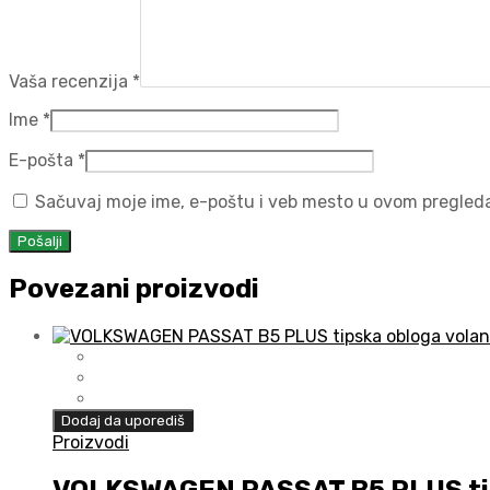
Vaša recenzija
*
Ime
*
E-pošta
*
Sačuvaj moje ime, e-poštu i veb mesto u ovom pregled
Povezani proizvodi
Dodaj da uporediš
Proizvodi