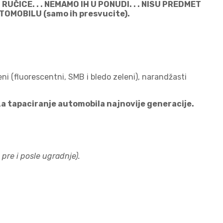
ČICE. . . NEMAMO IH U PONUDI. . . NISU PREDMET
UTOMOBILU (samo ih presvucite).
eleni (fluorescentni, SMB i bledo zeleni), narandžasti
za tapaciranje automobila najnovije generacije.
pre i posle ugradnje).