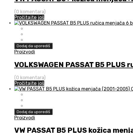
(0 komentara)
Pročitajte još
Dodaj da uporediš
Proizvodi
VOLKSWAGEN PASSAT B5 PLUS ruč
(0 komentara)
Pročitajte još
Dodaj da uporediš
Proizvodi
VW PASSAT B5 PLUS kožica menj