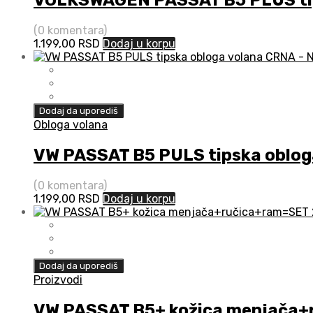
VOLKSWAGEN PASSAT B5 PLUS tip
(0 komentara)
1.199,00
RSD
Dodaj u korpu
Dodaj da uporediš
Obloga volana
VW PASSAT B5 PULS tipska oblog
(0 komentara)
1.199,00
RSD
Dodaj u korpu
Dodaj da uporediš
Proizvodi
VW PASSAT B5+ kožica menjača+