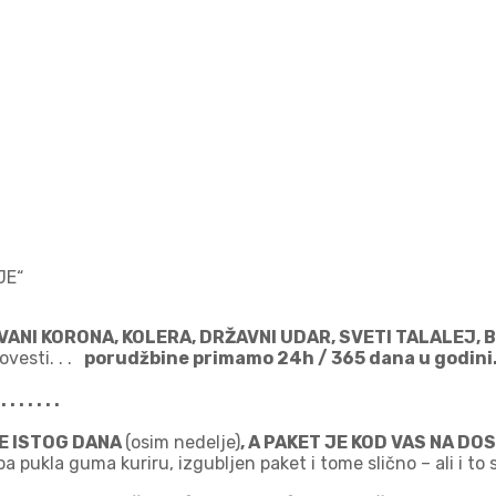
JE“
 VANI KORONA, KOLERA, DRŽAVNI UDAR, SVETI TALALEJ,
vesti. . .
porudžbine primamo 24h / 365 dana u godini. 
. . . . .
JE ISTOG DANA
(osim nedelje)
, A PAKET JE KOD VAS NA D
ukla guma kuriru, izgubljen paket i tome slično – ali i to se