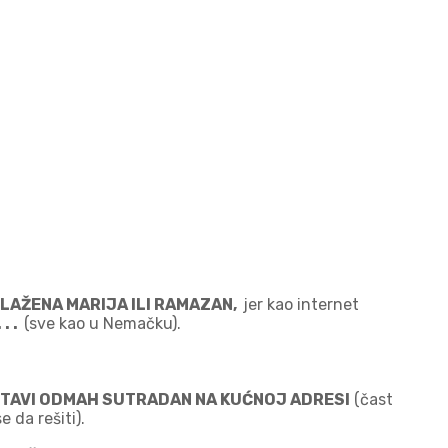
 BLAŽENA MARIJA ILI RAMAZAN,
jer kao internet
. .
(sve kao u Nemačku).
OSTAVI ODMAH SUTRADAN NA KUĆNOJ ADRESI
(čast
 da rešiti).