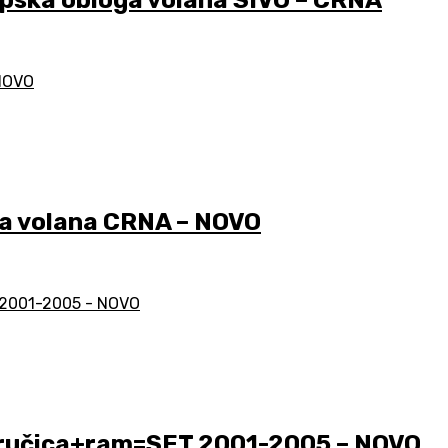
ska obloga volana SIVO – CRNA
a volana CRNA – NOVO
ručica+ram=SET 2001-2005 – NOVO