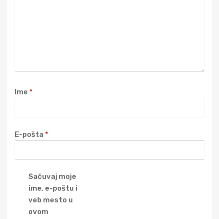
Ime
*
E-pošta
*
Sačuvaj moje
ime, e-poštu i
veb mesto u
ovom