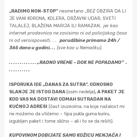
„RADIMO NON-STOP“
nesmetano „BEZ OBZIRA DA LI
JE VANI KORONA, KOLERA, DRŽAVNI UDAR, SVETI
TALALEJ, BLAŽENA MARIJA ILI RAMAZAN,
jer kao
internet prodavnica ne zavisimo ni od policijskog časa
ni od veroispovesti. . .
porudžbine primamo 24h /
365 dana u godini. . .
(sve kao u Nemačku).
. . . . . . . . . . . . . „RADNO VREME – DOK NE POPADAMO“ .
. . . . . . . . . .
ISPORUKA IDE „DANAS ZA SUTRA“, ODNOSNO
SLANJE JE ISTOG DANA
(osim nedelje)
, A PAKET JE
KOD VAS NA DOSTAVI ODMAH SUTRADAN NA
KUĆNOJ ADRESI
(čast izuzecima, na koje nažalost mi
ne možemo da utičemo – tipa pukla guma kuriru,
izgubljen paket i tome slično – ali i to se da rešiti).
KUPOVINOM DOBIJATE SAMO KOŽICU MENJAČA I