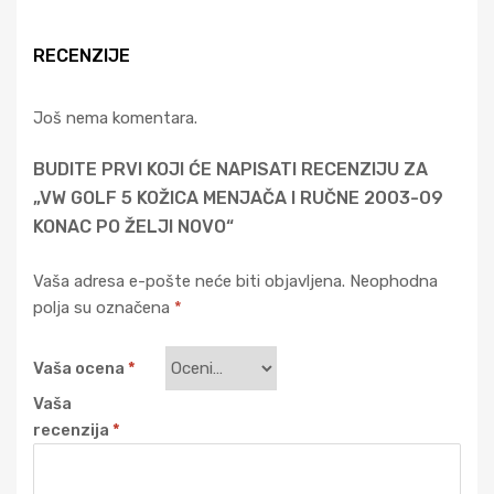
RECENZIJE
Još nema komentara.
BUDITE PRVI KOJI ĆE NAPISATI RECENZIJU ZA
„VW GOLF 5 KOŽICA MENJAČA I RUČNE 2003-09
KONAC PO ŽELJI NOVO“
Vaša adresa e-pošte neće biti objavljena.
Neophodna
polja su označena
*
Vaša ocena
*
Vaša
recenzija
*