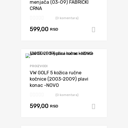
menjača (03-09) FABRIČKI
CRNA
(0 komentara)
599,00
RSD
Dodaj u k
Dodaj da uporediš
PROIZVODI
VW GOLF 5 kožica ručne
kočnice (2003-2009) plavi
konac -NOVO
(0 komentara)
599,00
RSD
Dodaj u k