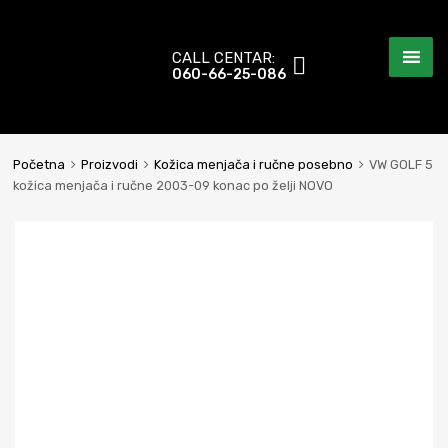
CALL CENTAR:
060-66-25-086
Početna
Proizvodi
Kožica menjača i ručne posebno
VW GOLF 5
kožica menjača i ručne 2003-09 konac po želji NOVO