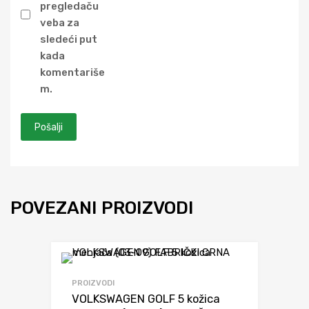
pregledaču
veba za
sledeći put
kada
komentariše
m.
POVEZANI PROIZVODI
Dodaj da uporediš
PROIZVODI
VOLKSWAGEN GOLF 5 kožica