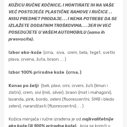
KOŽICU RUČNE KOČNICE, I MONTIRATE IH NA VAŠE
VEĆ POSTOJEĆE PLASTIČNE RAMOVE I RUČICE . .
NISU PREDMET PRODAJE. . . I NEMA POTREBE DA SE
IZLAŽETE DODATNIM TROŠKOVIMA. . . JER IH VEĆ
POSEDUJETE U VAŠEM AUTOMOBILU (samo ih
presvucite).
Izbor eko-kože
(crna, siva, crem, bela, teget, svetlo
plava, crvena, žuta, braon. . . )
Izbor 100% prirodne kože (crna. )
Konac po želji
(beli, plavi, crni, crveni, žuti (limun i
zlatni), crem, sivi (miš, silver), braon (mat i mahagoni),
lavanda, pink, bordo, zeleni (fluorescentni, SMB i bledo
zeleni), narandžasti (fluorescentni). . . )
Kožica menjača i ručne izrađena je od
najkvalitetnije
eko kože (ili 100% prirodne kože),
koja se koristi u