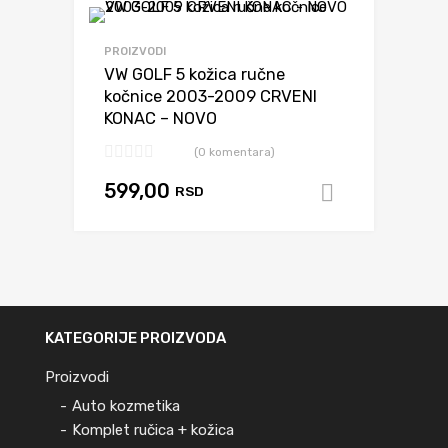
Dodaj da uporediš
PROIZVODI
VW GOLF 5 kožica ručne
kočnice 2003-2009 CRVENI
KONAC – NOVO
(0 komentara)
599,00
RSD
Dodaj u k
KATEGORIJE PROIZVODA
Proizvodi
Auto kozmetika
Komplet ručica + kožica