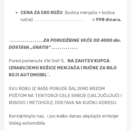
CENA ZA EKO KOŽU
(kožica menjača + kožica
ručne) . . . . . . . . . . . . . . . . . . . . . . . . .
= 998 dinara.
. . . . . . . . . . . . . . . . ZA PORUDŽBINE VEĆE OD 4000 din.
DOSTAVA „GRATIS“ . . . . . . . . . . . . .
Pored pomenute VW Golf 5, `
NA ZAHTEV KUPCA
IZRAĐUJEMO KOŽICE MENJAČA I RUČNE ZA BILO
KOJI AUTOMOBIL`.
SVU ROBU IZ NAŠE PONUDE ŠALJEMO BRZOM
POŠTOM NA TERITORIJI CELE SRBIJE (UKLJUČUJUĆI I
KOSOVO I METOHIJU). DOSTAVA NA KUĆNU ADRESU.
Kontaktirajte nas, i jos koliko danas ulepšajte enterijer
Vašeg automobila.