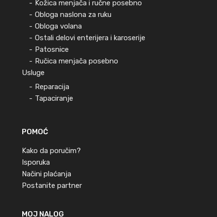
Kožica menjača i ručne posebno
Obloga naslona za ruku
Obloga volana
Ostali delovi enterijera i karoserije
Patosnice
Ručica menjača posebno
Usluge
Reparacija
Tapaciranje
POMOĆ
Kako da poručim?
Isporuka
Načini plaćanja
Postanite partner
MOJ NALOG