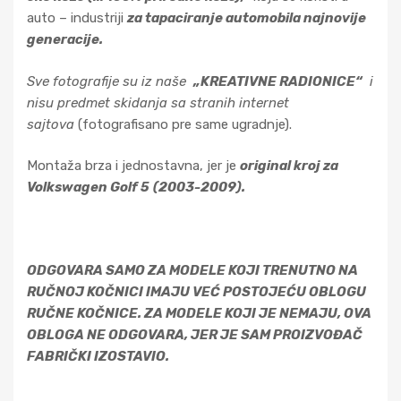
auto – industriji
za tapaciranje automobila najnovije
generacije.
Sve fotografije su iz naše
„KREATIVNE RADIONICE“
i
nisu predmet skidanja sa stranih internet
sajtova
(fotografisano pre same ugradnje).
Montaža brza i jednostavna, jer je
original kroj za
Volkswagen Golf 5
(2003-2009).
ODGOVARA SAMO ZA MODELE KOJI TRENUTNO NA
RUČNOJ KOČNICI IMAJU VEĆ POSTOJEĆU OBLOGU
RUČNE KOČNICE. ZA MODELE KOJI JE NEMAJU, OVA
OBLOGA NE ODGOVARA, JER JE SAM PROIZVOĐAČ
FABRIČKI IZOSTAVIO.