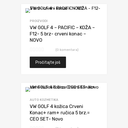
Dodaj da uporediš
PROIZVODI
VW GOLF 4 – PACIFIC – KOŽA –
F12- 5 brz- crveni konac –
NOVO
(0 komentara)
Pročitajte još
Dodaj da uporediš
AUTO KOZMETIKA
VW GOLF 4 kožica Crveni
Konac+ ram+ ručica 5 brz.=
CEO SET- Novo