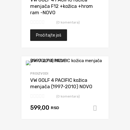
menjača F12 +kožica +hrom
ram -NOVO
(0 komentara)
Pročitajte još
Dodaj da uporediš
PROIZVODI
VW GOLF 4 PACIFIC kožica
menjača (1997-2010) NOVO
(0 komentara)
599,00
RSD
Dodaj u k