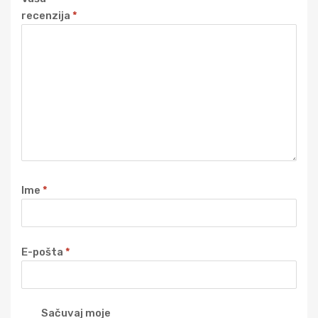
recenzija
*
Ime
*
E-pošta
*
Sačuvaj moje