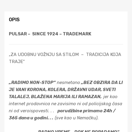
OPIS
PULSAR – SINCE 1924 – TRADEMARK
„ZA UDOBNU VOŽNJU SA STILOM – TRADICIJA KOJA
TRAJE“
„RADIMO NON-STOP“
nesmetano
„BEZ OBZIRA DA LI
JE VANI KORONA, KOLERA, DRŽAVNI UDAR, SVETI
TALALEJ, BLAŽENA MARIJA ILI RAMAZAN,
jer kao
internet prodavnica ne zavisimo ni od policijskog časa
ni od veroispovesti. . .
porudžbine primamo 24h /
365 dana u godini. . .
(sve kao u Nemačku).
. . . . . . . . . . . . . „RADNO VREME – DOK NE POPADAMO“ .