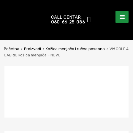
CALL CENTAR:
060-66-25-086
Početna
Proizvodi
Kožica menjača i ručne posebno
VW GOLF 4
CABRIO kožica menjača – NOVO