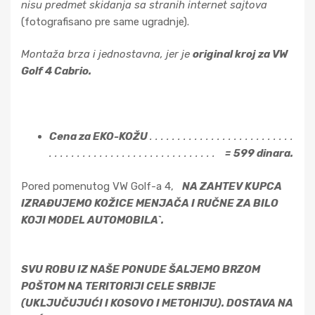
nisu predmet skidanja sa stranih internet sajtova
(fotografisano pre same ugradnje).
Montaža brza i jednostavna, jer je
original kroj za VW
Golf 4 Cabrio.
Cena za EKO-KOŽU
. . . . . . . . . . . . . . . . . . . . . . . . . .
. . . . . . . . . . . . . . . . . . . . . . . . . . . . . .
= 599 dinara.
Pored pomenutog VW Golf-a 4,
NA ZAHTEV KUPCA
IZRAĐUJEMO KOŽICE MENJAČA I RUČNE ZA BILO
KOJI MODEL AUTOMOBILA`.
SVU ROBU IZ NAŠE PONUDE ŠALJEMO BRZOM
POŠTOM NA TERITORIJI CELE SRBIJE
(UKLJUČUJUĆI I KOSOVO I METOHIJU). DOSTAVA NA