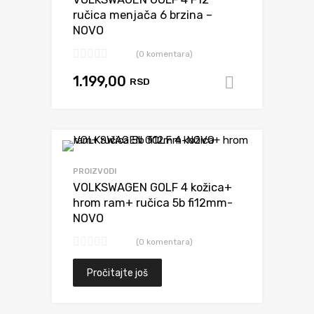
ručica menjača 6 brzina –
NOVO
(0 komentara)
1.199,00
RSD
Dodaj u k
Dodaj da uporediš
PROIZVODI
VOLKSWAGEN GOLF 4 kožica+
hrom ram+ ručica 5b fi12mm-
NOVO
(0 komentara)
Pročitajte još