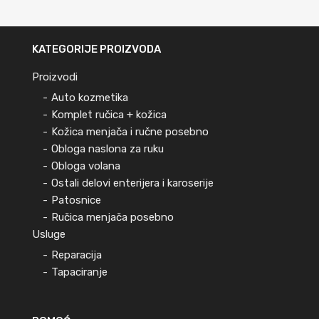
KATEGORIJE PROIZVODA
Proizvodi
Auto kozmetika
Komplet ručica + kožica
Kožica menjača i ručne posebno
Obloga naslona za ruku
Obloga volana
Ostali delovi enterijera i karoserije
Patosnice
Ručica menjača posebno
Usluge
Reparacija
Tapaciranje