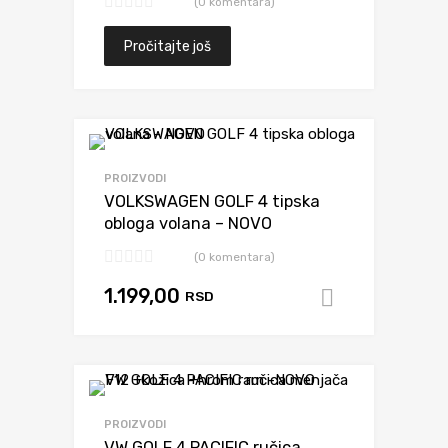
(0 komentara)
Pročitajte još
Dodaj da uporediš
PROIZVODI
VOLKSWAGEN GOLF 4 tipska
obloga volana – NOVO
(0 komentara)
1.199,00
RSD
Dodaj u k
Dodaj da uporediš
PROIZVODI
VW GOLF 4 PACIFIC ručica