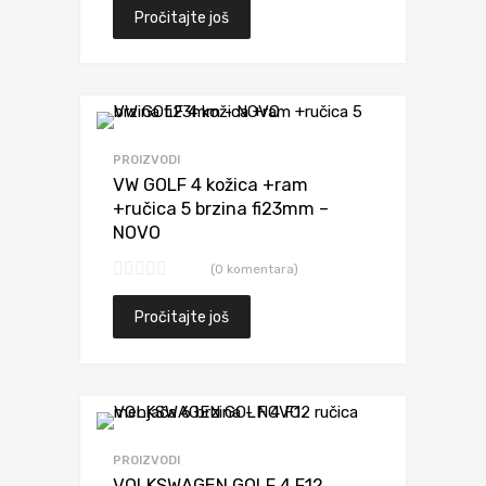
Pročitajte još
Dodaj da uporediš
PROIZVODI
VW GOLF 4 kožica +ram
+ručica 5 brzina fi23mm –
NOVO
(0 komentara)
Pročitajte još
Dodaj da uporediš
PROIZVODI
VOLKSWAGEN GOLF 4 F12