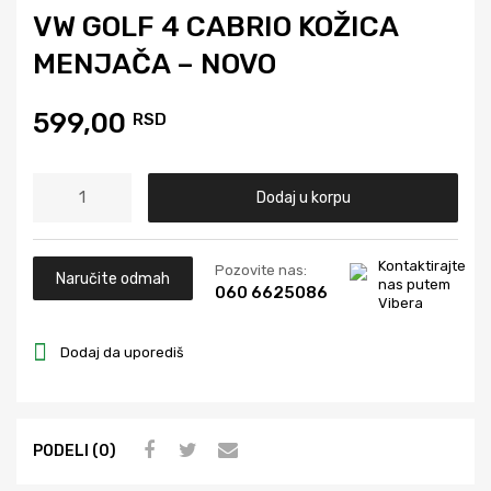
VW GOLF 4 CABRIO KOŽICA
MENJAČA – NOVO
599,00
RSD
Dodaj u korpu
Kontaktirajte
Pozovite nas:
Naručite odmah
nas putem
060 6625086
Vibera
Dodaj da uporediš
PODELI (0)