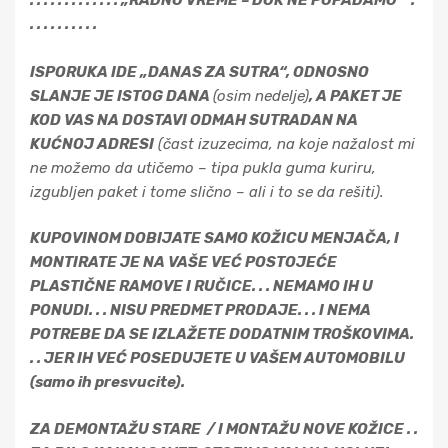
. . . . . . . . . .
ISPORUKA IDE „DANAS ZA SUTRA“, ODNOSNO
SLANJE JE ISTOG DANA
(osim nedelje)
, A PAKET JE
KOD VAS NA DOSTAVI ODMAH SUTRADAN NA
KUĆNOJ ADRESI
(čast izuzecima, na koje nažalost mi
ne možemo da utičemo – tipa pukla guma kuriru,
izgubljen paket i tome slično – ali i to se da rešiti).
KUPOVINOM DOBIJATE SAMO KOŽICU MENJAČA, I
MONTIRATE JE NA VAŠE VEĆ POSTOJEĆE
PLASTIČNE RAMOVE I RUČICE. . . NEMAMO IH U
PONUDI. . . NISU PREDMET PRODAJE. . . I NEMA
POTREBE DA SE IZLAŽETE DODATNIM TROŠKOVIMA.
. . JER IH VEĆ POSEDUJETE U VAŠEM AUTOMOBILU
(samo ih presvucite).
ZA DEMONTAŽU STARE / I MONTAŽU NOVE KOŽICE . .