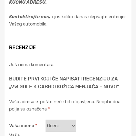
KUĆNU ADRESU.
Kontaktirajte nas,
i jos koliko danas ulepšajte enterijer
Vašeg automobila.
RECENZIJE
Još nema komentara.
BUDITE PRVI KOJI ĆE NAPISATI RECENZIJU ZA
„VW GOLF 4 CABRIO KOŽICA MENJAČA – NOVO“
Vaša adresa e-pošte neće biti objavljena.
Neophodna
polja su označena
*
Vaša ocena
*
Vaša