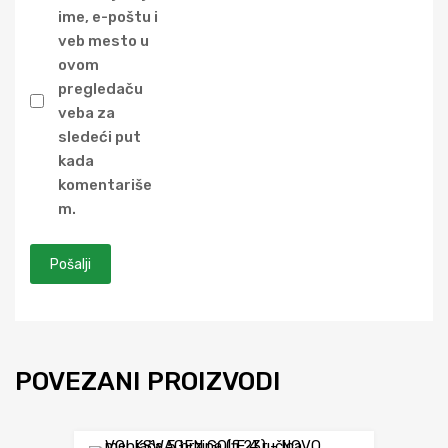
ime, e-poštu i
veb mesto u
ovom
pregledaču
veba za
sledeći put
kada
komentariše
m.
POVEZANI PROIZVODI