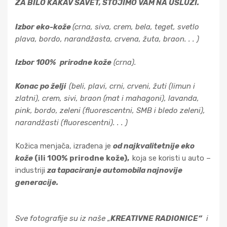
ZA BILO KAKAV SAVET, STOJIMO VAM NA USLUZI.
Izbor eko-kože
(crna, siva, crem, bela, teget, svetlo
plava, bordo, narandžasta, crvena, žuta, braon. . . )
Izbor 100%
prirodne kože
(crna).
Konac po želji
(beli, plavi, crni, crveni, žuti (limun i
zlatni), crem, sivi, braon (mat i mahagoni), lavanda,
pink, bordo, zeleni (fluorescentni, SMB i bledo zeleni),
narandžasti (fluorescentni). . . )
Kožica menjača, izrađena je
od najkvalitetnije eko
kože
(ili 100% prirodne kože),
koja se koristi u auto –
industriji
za tapaciranje automobila najnovije
generacije.
Sve fotografije su iz naše „
KREATIVNE RADIONICE“
i