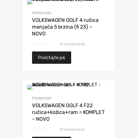
Dodaj da uporediš
PROIZVODI
VOLKSWAGEN GOLF 4 ručica
menjača 5 brzina (fi 23) –
NOVO
(0 komentara)
Pročitajte još
Dodaj da uporediš
PROIZVODI
VOLKSWAGEN GOLF 4 F22
ručica+kožica+ram = KOMPLET
– NOVO
(0 komentara)