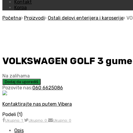
Kontakt
Korpa
Početna
Proizvodi
Ostali delovi enterijera i karoserije
VO
VOLKSWAGEN GOLF 3 gumen
Na zalihama
Dodaj da uporediš
Pozovite nas:
060 6625086
Kontaktirajte nas putem Vibera
Podeli (1)
Ukupno: 1
Ukupno: 0
Ukupno: 0
Opis