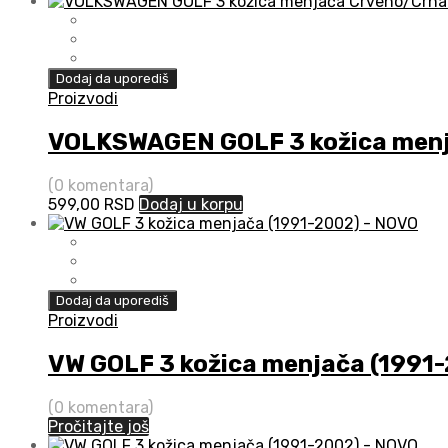
Dodaj da uporediš
Proizvodi
VOLKSWAGEN GOLF 3 kožica menj
(0 komentara)
599,00
RSD
Dodaj u korpu
Dodaj da uporediš
Proizvodi
VW GOLF 3 kožica menjača (1991
(0 komentara)
Pročitajte još