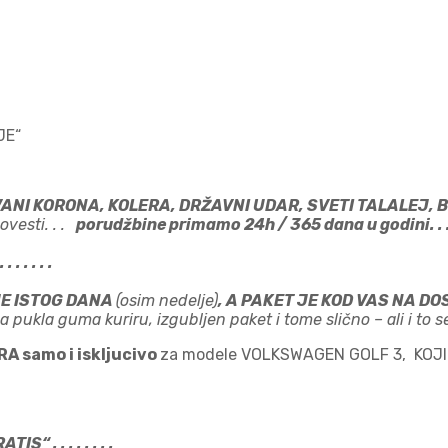
JE“
 VANI KORONA, KOLERA, DRŽAVNI UDAR, SVETI TALALEJ,
vesti. . .
porudžbine primamo 24h / 365 dana u godini. .
. . . . .
JE ISTOG DANA
(osim nedelje)
, A PAKET JE KOD VAS NA 
pukla guma kuriru, izgubljen paket i tome slično – ali i to s
RA samo i iskljucivo
za modele VOLKSWAGEN GOLF 3, KOJI
 . . . . . . . .