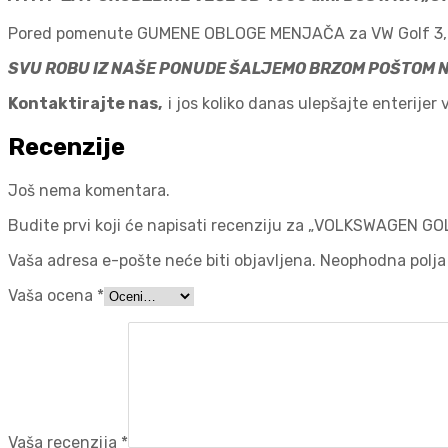
Pored pomenute GUMENE OBLOGE MENJAČA za VW Golf 3
SVU ROBU IZ NAŠE PONUDE ŠALJEMO BRZOM POŠTOM
Kontaktirajte nas,
i jos koliko danas ulepšajte enterijer
Recenzije
Još nema komentara.
Budite prvi koji će napisati recenziju za „VOLKSWAGEN 
Vaša adresa e-pošte neće biti objavljena.
Neophodna polja
Vaša ocena
*
Vaša recenzija
*