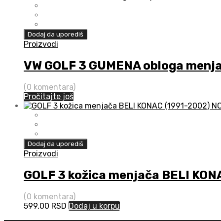
Dodaj da uporediš
Proizvodi
VW GOLF 3 GUMENA obloga menj
(0 komentara)
Pročitajte još
Dodaj da uporediš
Proizvodi
GOLF 3 kožica menjača BELI KON
(0 komentara)
599,00
RSD
Dodaj u korpu