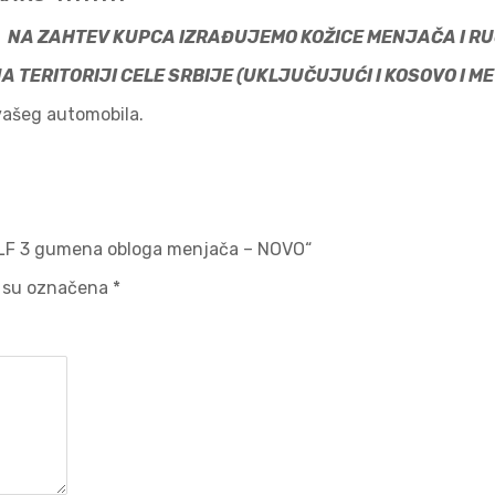
,
NA ZAHTEV KUPCA IZRAĐUJEMO KOŽICE MENJAČA I R
 NA TERITORIJI CELE SRBIJE (UKLJUČUJUĆI I KOS
 vašeg automobila.
GOLF 3 gumena obloga menjača – NOVO“
 su označena
*