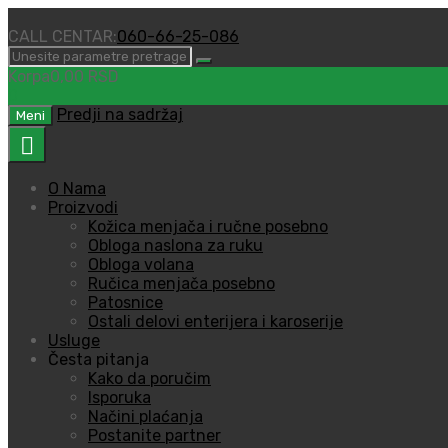
CALL CENTAR:
060-66-25-086
Korpa
0,00
RSD
0
Predji na sadržaj
Meni
O Nama
Proizvodi
Kožica menjača i ručne posebno
Obloga naslona za ruku
Obloga volana
Ručica menjača posebno
Patosnice
Ostali delovi enterijera i karoserije
Usluge
Česta pitanja
Kako da poručim
Isporuka
Načini plaćanja
Postanite partner