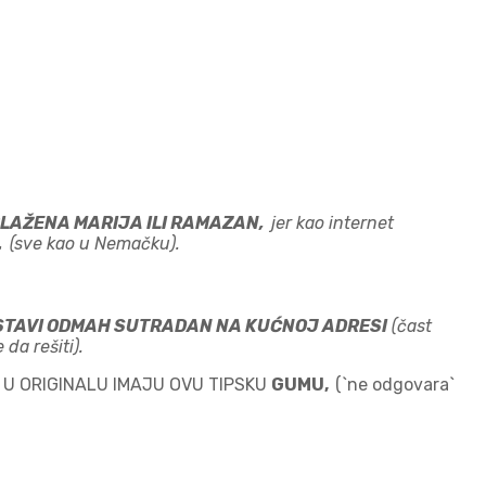
 BLAŽENA MARIJA ILI RAMAZAN,
jer kao internet
 .
(sve kao u Nemačku).
DOSTAVI ODMAH SUTRADAN NA KUĆNOJ ADRESI
(čast
e da rešiti).
 U ORIGINALU IMAJU OVU TIPSKU
GUMU,
(`ne odgovara`