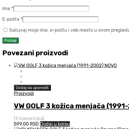
Ime
*
E-pošta
*
Sačuvaj moje ime, e-poštu i veb mesto u ovom pregled
Povezani proizvodi
Dodaj da uporediš
Proizvodi
VW GOLF 3 kožica menjača (1991
(0 komentara)
599,00
RSD
Dodaj u korpu