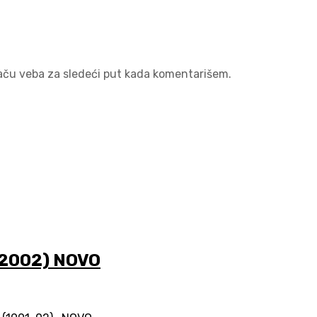
aču veba za sledeći put kada komentarišem.
-2002) NOVO