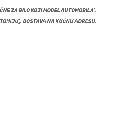
UČNE ZA BILO KOJI MODEL AUTOMOBILA`.
OVO I METOHIJU). DOSTAVA NA KUĆNU ADRESU.