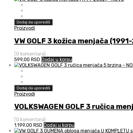
Dodaj da uporediš
Proizvodi
VW GOLF 3 kožica menjača (1991
(0 komentara)
599,00
RSD
Dodaj u korpu
Dodaj da uporediš
Proizvodi
VOLKSWAGEN GOLF 3 ručica menja
(0 komentara)
1.199,00
RSD
Dodaj u korpu