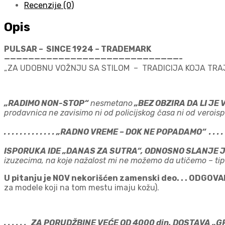
Recenzije (0)
Opis
PULSAR – SINCE 1924 – TRADEMARK
—————————————————————————————-
„ZA UDOBNU VOŽNJU SA STILOM – TRADICIJA KOJA TRA
„RADIMO NON-STOP“
nesmetano
„BEZ OBZIRA DA LI JE
prodavnica ne zavisimo ni od policijskog časa ni od veroispo
. . . . . . . . . . . . . „RADNO VREME – DOK NE POPADAMO“ . . . . . . 
ISPORUKA IDE „DANAS ZA SUTRA“, ODNOSNO SLANJE 
izuzecima, na koje nažalost mi ne možemo da utičemo – tipa 
U pitanju je NOV nekorišćen zamenski deo. . . ODGOVA
za modele koji na tom mestu imaju kožu).
. . . . . . ZA PORUDŽBINE VEĆE OD 4000 din. DOSTAVA „GRATIS“