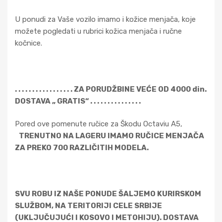
U ponudi za Vaše vozilo imamo i kožice menjača, koje
možete pogledati u rubrici kožica menjača i ručne
kočnice.
. . . . . . . . . . . . . . . . . ZA PORUDŽBINE VEĆE OD 4000 din.
DOSTAVA „ GRATIS“ . . . . . . . . . . . . . . .
Pored ove pomenute ručice za Škodu Octaviu A5,
TRENUTNO NA LAGERU IMAMO RUČICE MENJAČA
ZA PREKO 700 RAZLIČITIH MODELA.
SVU ROBU IZ NAŠE PONUDE ŠALJEMO KURIRSKOM
SLUŽBOM, NA TERITORIJI CELE SRBIJE
(UKLJUČUJUĆI I KOSOVO I METOHIJU). DOSTAVA