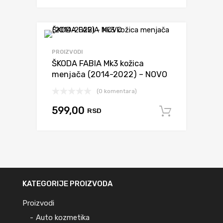
PROIZVODI
ŠKODA FABIA Mk3 kožica
menjača (2014-2022) – NOVO
(0 komentara)
599,00
RSD
Dodaj u 
KATEGORIJE PROIZVODA
Proizvodi
Auto kozmetika