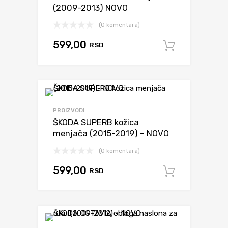
(2009-2013) NOVO
(0 komentara)
599,00
RSD
Dodaj u 
PROIZVODI
ŠKODA SUPERB kožica
menjača (2015-2019) – NOVO
(0 komentara)
599,00
RSD
Dodaj u 