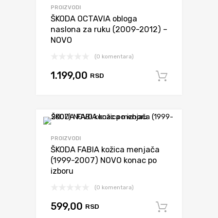
PROIZVODI
ŠKODA OCTAVIA obloga
naslona za ruku (2009-2012) –
NOVO
(0 komentara)
1.199,00
RSD
Dodaj u 
PROIZVODI
ŠKODA FABIA kožica menjača
(1999-2007) NOVO konac po
izboru
(0 komentara)
599,00
RSD
Dodaj u 