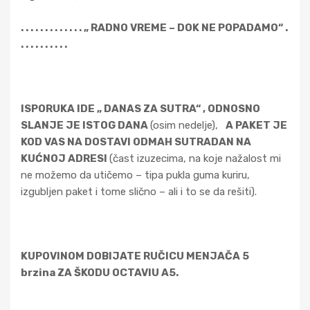
. . . . . . . . . . . . . „ RADNO VREME – DOK NE POPADAMO“ .
. . . . . . . . . .
ISPORUKA IDE „ DANAS ZA SUTRA“ , ODNOSNO
SLANJE JE ISTOG DANA
(osim nedelje),
A PAKET JE
KOD VAS NA DOSTAVI ODMAH SUTRADAN NA
KUĆNOJ ADRESI
(čast izuzecima, na koje nažalost mi
ne možemo da utičemo – tipa pukla guma kuriru,
izgubljen paket i tome slično – ali i to se da rešiti).
KUPOVINOM DOBIJATE RUČICU MENJAČA 5
brzina ZA ŠKODU OCTAVIU A5.