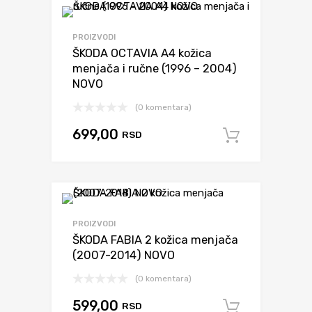
PROIZVODI
ŠKODA OCTAVIA A4 kožica
menjača i ručne (1996 – 2004)
NOVO
(0 komentara)
699,00
RSD
Dodaj u 
PROIZVODI
ŠKODA FABIA 2 kožica menjača
(2007-2014) NOVO
(0 komentara)
599,00
RSD
Dodaj u 