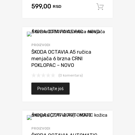
599,00
RSD
Dodaj u 
PROIZVODI
ŠKODA OCTAVIA A5 ručica
menjača 6 brzna CRNI
POKLOPAC – NOVO
(0 komentara)
Pročitajte još
PROIZVODI