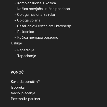
Komplet ručica + kožica
Kožica menjača i ručne posebno
Obloga naslona za ruku
Obloga volana
Ostali delovi enterijera i karoserije
Patosnice
Ručica menjača posebno
Usluge
Reparacija
Tapaciranje
POMOĆ
Kako da poručim?
Isporuka
Načini plaćanja
Postanite partner