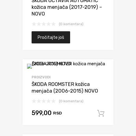
ŠKODA OCTAVIA AUTOMATIC
kožica menjača (2017-2019) –
NOVO
(0 komentara)
Pročitajte još
PROIZVODI
ŠKODA ROOMSTER kožica
menjača (2006-2015) NOVO
(0 komentara)
599,00
RSD
Dodaj u 