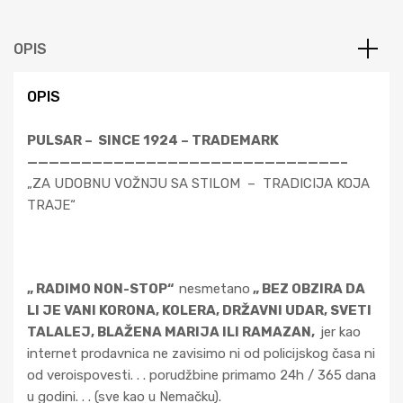
OPIS
OPIS
PULSAR – SINCE 1924 – TRADEMARK
—————————————————————————————–
„ZA UDOBNU VOŽNJU SA STILOM – TRADICIJA KOJA
TRAJE“
„ RADIMO NON-STOP“
nesmetano
„ BEZ OBZIRA DA
LI JE VANI KORONA, KOLERA, DRŽAVNI UDAR, SVETI
TALALEJ, BLAŽENA MARIJA ILI RAMAZAN,
jer kao
internet prodavnica ne zavisimo ni od policijskog časa ni
od veroispovesti. . . porudžbine primamo 24h / 365 dana
u godini. . . (sve kao u Nemačku).