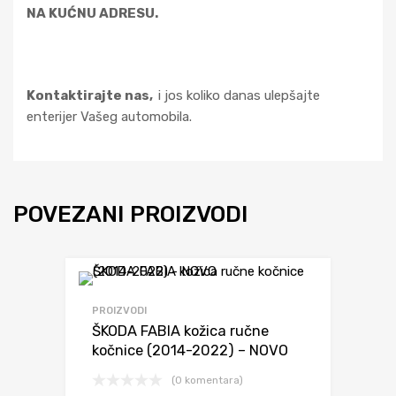
NA KUĆNU ADRESU.
Kontaktirajte nas,
i jos koliko danas ulepšajte
enterijer Vašeg automobila.
POVEZANI PROIZVODI
PROIZVODI
ŠKODA FABIA kožica ručne
kočnice (2014-2022) – NOVO
(0 komentara)