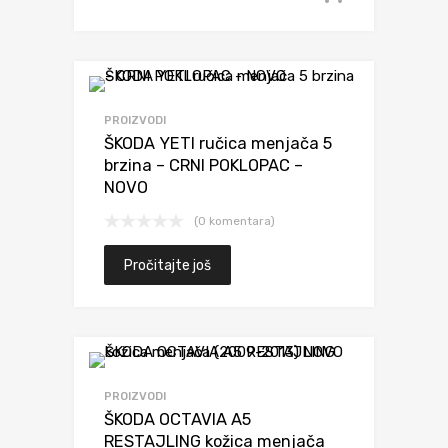
PROIZVODI
ŠKODA YETI ručica menjača 5
brzina – CRNI POKLOPAC –
NOVO
(0 komentara)
Pročitajte još
PROIZVODI
ŠKODA OCTAVIA A5
RESTAJLING kožica menjača