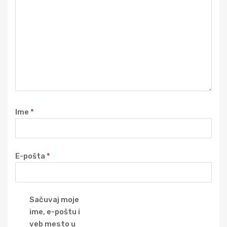
Ime
*
E-pošta
*
Sačuvaj moje
ime, e-poštu i
veb mesto u