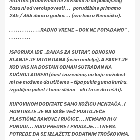
internet prodavnica ne zavisimo ni od policijskog
časa ni od veroispovesti. . . porudžbine primamo
24h / 365 dana u godini. . . (sve kao u Nemačku).
. . . . . . . . . . . . . „RADNO VREME – DOK NE POPADAMO“ .
. . . . . . . . . .
ISPORUKA IDE „DANAS ZA SUTRA“, ODNOSNO
SLANJE JE ISTOG DANA (osim nedelje), A PAKET JE
KOD VAS NA DOSTAVI ODMAH SUTRADAN NA
KUĆNOJ ADRESI (čast izuzecima, na koje nažalost
mi ne možemo da utičemo – tipa pukla guma kuriru,
izgubljen paket i tome slično – ali i to se da rešiti).
KUPOVINOM DOBIJATE SAMO KOŽICU MENJAČA , I
MONTIRATE JE NA VAŠE VEĆ POSTOJEĆE
PLASTIČNE RAMOVE I RUČICE. . . NEMAMO IH U
PONUDI. . . NISU PREDMET PRODAJE. . . I NEMA
POTREBE DA SE IZLAŽETE DODATNIM TROŠKOVIMA.