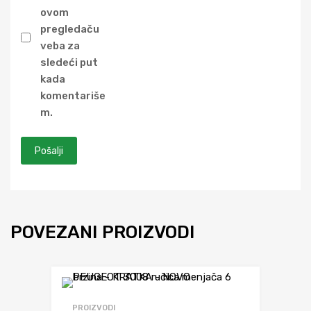
ovom
pregledaču
veba za
sledeći put
kada
komentariše
m.
POVEZANI PROIZVODI
Dodaj da uporediš
PROIZVODI