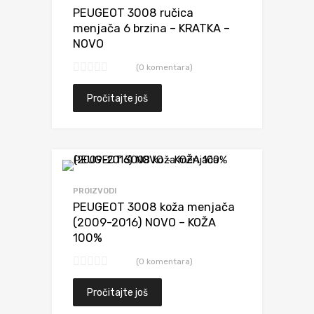
PEUGEOT 3008 ručica
menjača 6 brzina – KRATKA –
NOVO
(0 komentara)
Pročitajte još
Dodaj da uporediš
PROIZVODI
PEUGEOT 3008 koža menjača
(2009-2016) NOVO – KOŽA
100%
(0 komentara)
Pročitajte još