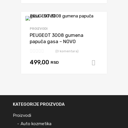
Dodaj da uporediš
PROIZVODI
PEUGEOT 3008 gumena
papuča gasa – NOVO
(0 komentara)
499,00
RSD
Dodaj u k
KATEGORIJE PROIZVODA
Proizvodi
Auto kozmetika