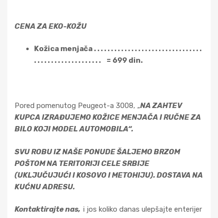
CENA ZA EKO-KOŽU
Kožica menjača . . . . . . . . . . . . . . . . . . . . . . . . . . . . . . . .
. . . . . . . . . . . . . . . . . . . . = 699 din.
Pored pomenutog Peugeot-a 3008, „
NA ZAHTEV
KUPCA IZRAĐUJEMO KOŽICE MENJAČA I RUČNE ZA
BILO KOJI MODEL AUTOMOBILA“.
SVU ROBU IZ NAŠE PONUDE ŠALJEMO BRZOM
POŠTOM NA TERITORIJI CELE SRBIJE
(UKLJUČUJUĆI I KOSOVO I METOHIJU). DOSTAVA NA
KUĆNU ADRESU.
Kontaktirajte nas,
i jos koliko danas ulepšajte enterijer