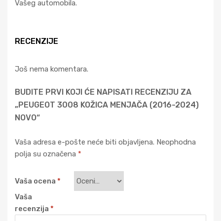
Vašeg automobila.
RECENZIJE
Još nema komentara.
BUDITE PRVI KOJI ĆE NAPISATI RECENZIJU ZA
„PEUGEOT 3008 KOŽICA MENJAČA (2016-2024)
NOVO“
Vaša adresa e-pošte neće biti objavljena.
Neophodna
polja su označena
*
Vaša ocena
*
Vaša
recenzija
*