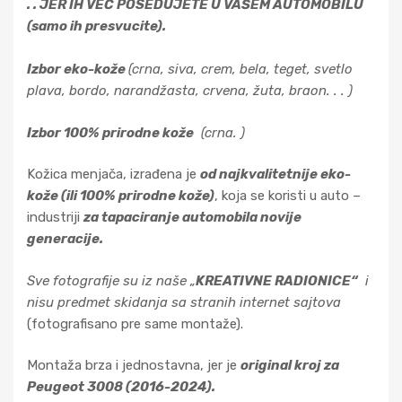
. . JER IH VEĆ POSEDUJETE U VAŠEM AUTOMOBILU
(samo ih presvucite).
Izbor eko-kože
(crna, siva, crem, bela, teget, svetlo
plava, bordo, narandžasta, crvena, žuta, braon. . . )
Izbor 100% prirodne k
ože
(crna. )
Kožica menjača, izrađena je
od najkvalitetnije eko-
kože (ili 100% prirodne kože)
, koja se koristi u auto –
industriji
za tapaciranje automobila novije
generacije.
Sve fotografije su iz naše „
KREATIVNE RADIONICE“
i
nisu predmet skidanja sa stranih internet sajtova
(fotografisano pre same montaže).
Montaža brza i jednostavna, jer je
original kroj za
Peugeot 3008 (2016-2024).