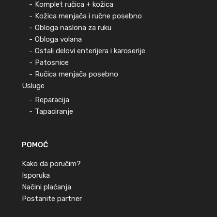
Komplet ručica + kožica
Kožica menjača i ručne posebno
Obloga naslona za ruku
Obloga volana
Ostali delovi enterijera i karoserije
Patosnice
Ručica menjača posebno
Usluge
Reparacija
Tapaciranje
POMOĆ
Kako da poručim?
Isporuka
Načini plaćanja
Postanite partner