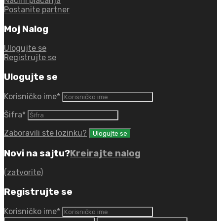
Načini plaćanja
Postanite partner
Moj Nalog
Ulogujte se
Registrujte se
Ulogujte se
Korisničko ime
*
Šifra
*
Zaboravili ste lozinku?
Novi na sajtu?
Kreirajte nalog
(zatvorite)
Registrujte se
Korisničko ime
*