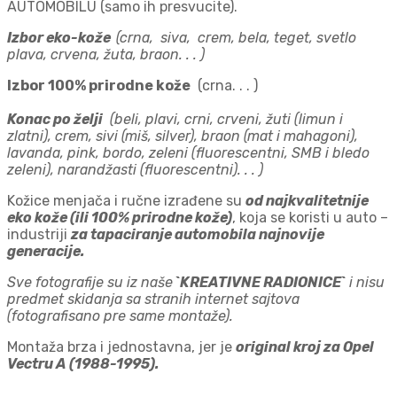
AUTOMOBILU (samo ih presvucite).
Izbor eko-kože
(crna, siva, crem, bela, teget, svetlo
plava, crvena, žuta, braon. . . )
Izbor 100% prirodne k
ože
(crna. . . )
Konac po želji
(beli, plavi, crni, crveni, žuti (limun i
zlatni), crem, sivi (miš, silver), braon (mat i mahagoni),
lavanda, pink, bordo, zeleni (fluorescentni, SMB i bledo
zeleni), narandžasti (fluorescentni). . . )
Kožice menjača i ručne izrađene su
od najkvalitetnije
eko kože (ili 100% prirodne kože)
, koja se koristi u auto –
industriji
za tapaciranje automobila najnovije
generacije.
Sve fotografije su iz naše
`KREATIVNE RADIONICE`
i nisu
predmet skidanja sa stranih internet sajtova
(fotografisano pre same montaže).
Montaža brza i jednostavna, jer je
original kroj za Opel
Vectru A (1988-1995).