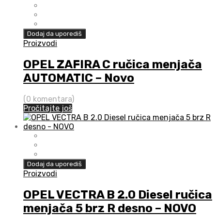
Dodaj da uporediš
Proizvodi
OPEL ZAFIRA C ručica menjača
AUTOMATIC – Novo
(0 komentara)
Pročitajte još
Dodaj da uporediš
Proizvodi
OPEL VECTRA B 2.0 Diesel ručica
menjača 5 brz R desno – NOVO