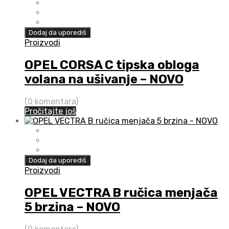
Dodaj da uporediš
Proizvodi
OPEL CORSA C tipska obloga
volana na ušivanje – NOVO
(0 komentara)
Pročitajte još
Dodaj da uporediš
Proizvodi
OPEL VECTRA B ručica menjača
5 brzina – NOVO