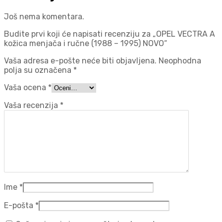
Još nema komentara.
Budite prvi koji će napisati recenziju za „OPEL VECTRA A
kožica menjača i ručne (1988 – 1995) NOVO“
Vaša adresa e-pošte neće biti objavljena.
Neophodna
polja su označena
*
Vaša ocena
*
Vaša recenzija
*
Ime
*
E-pošta
*