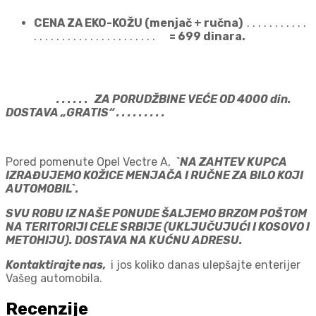
CENA ZA EKO-KOŽU (menjač + ručna)
. . . . . . . . . . .
. . . . . . . . . . . . . . . . . . . . . .
= 6
99 dinara.
. . . . . . ZA PORUDŽBINE VEĆE OD 4000 din.
DOSTAVA „GRATIS“ . . . . . . . . .
Pored pomenute Opel Vectre A,
`NA ZAHTEV KUPCA
IZRAĐUJEMO KOŽICE MENJAČA I RUČNE ZA BILO KOJI
AUTOMOBIL`.
SVU ROBU IZ NAŠE PONUDE ŠALJEMO BRZOM POŠTOM
NA TERITORIJI CELE SRBIJE (UKLJUČUJUĆI I KOSOVO I
METOHIJU). DOSTAVA NA KUĆNU ADRESU.
Kontaktirajte nas,
i jos koliko danas ulepšajte enterijer
Vašeg automobila.
Recenzije