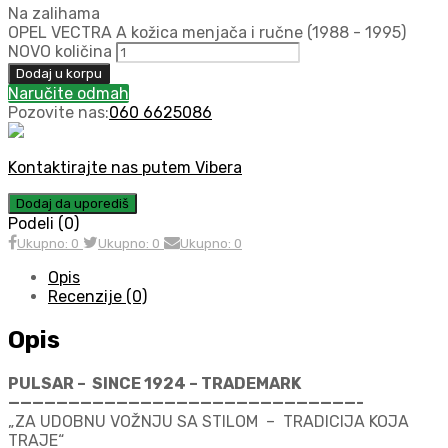
Na zalihama
OPEL VECTRA A kožica menjača i ručne (1988 - 1995)
NOVO količina
Dodaj u korpu
Naručite odmah
Pozovite nas:
060 6625086
Kontaktirajte nas putem Vibera
Dodaj da uporediš
Podeli (0)
Ukupno: 0
Ukupno: 0
Ukupno: 0
Opis
Recenzije (0)
Opis
PULSAR – SINCE 1924 – TRADEMARK
—————————————————————————————-
„ZA UDOBNU VOŽNJU SA STILOM – TRADICIJA KOJA
TRAJE“