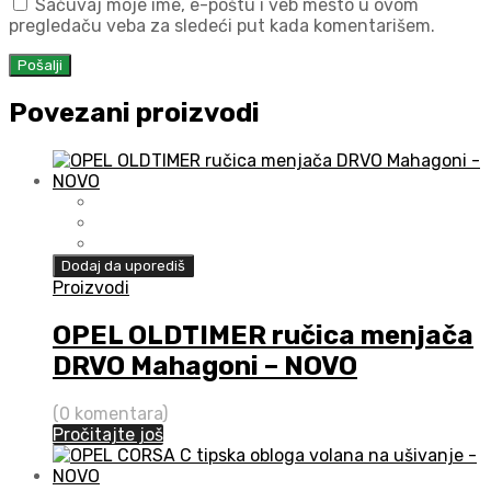
Sačuvaj moje ime, e-poštu i veb mesto u ovom
pregledaču veba za sledeći put kada komentarišem.
Povezani proizvodi
Dodaj da uporediš
Proizvodi
OPEL OLDTIMER ručica menjača
DRVO Mahagoni – NOVO
(0 komentara)
Pročitajte još