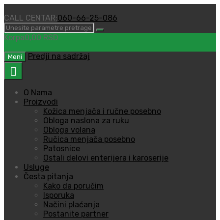
CALL CENTAR:
060-66-25-086
Korpa
0,00
RSD
0
Predji na sadržaj
Meni
O Nama
Proizvodi
Kožica menjača i ručne posebno
Obloga naslona za ruku
Obloga volana
Ručica menjača posebno
Patosnice
Ostali delovi enterijera i karoserije
Usluge
Česta pitanja
Kako da poručim
Isporuka
Načini plaćanja
Postanite partner