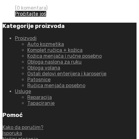
(0 komentara)
Pročitajte još
Kategorije proizvoda
Proizvodi
Auto kozmetika
Komplet ručica + kožica
Kožica menjača i ručne posebno
Obloga naslona za ruku
Obloga volana
Ostali delovi enterijera i karoserije
Patosnice
Ručica menjača posebno
Usluge
Reparacija
Tapaciranje
Pomoć
Kako da poručim?
Isporuka