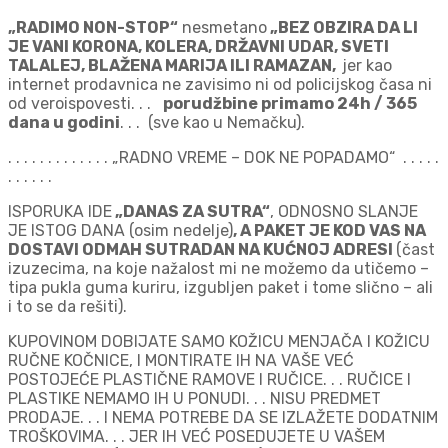
„RADIMO NON-STOP“
nesmetano
„BEZ OBZIRA DA LI
JE VANI KORONA, KOLERA, DRŽAVNI UDAR, SVETI
TALALEJ, BLAŽENA MARIJA ILI RAMAZAN,
jer kao
internet prodavnica ne zavisimo ni od policijskog časa ni
od veroispovesti. . .
porudžbine primamo 24h / 365
dana u godini
. . . (sve kao u Nemačku).
. . . . . . . . . . . . . „RADNO VREME – DOK NE POPADAMO“ . . . . .
. . . . . .
ISPORUKA IDE
„DANAS ZA SUTRA“
, ODNOSNO SLANJE
JE ISTOG DANA (osim nedelje)
, A PAKET JE KOD VAS NA
DOSTAVI ODMAH SUTRADAN NA KUĆNOJ ADRESI
(čast
izuzecima, na koje nažalost mi ne možemo da utičemo –
tipa pukla guma kuriru, izgubljen paket i tome slično – ali
i to se da rešiti).
KUPOVINOM DOBIJATE SAMO KOŽICU MENJAČA I KOŽICU
RUČNE KOČNICE, I MONTIRATE IH NA VAŠE VEĆ
POSTOJEĆE PLASTIČNE RAMOVE I RUČICE. . . RUČICE I
PLASTIKE NEMAMO IH U PONUDI. . . NISU PREDMET
PRODAJE. . . I NEMA POTREBE DA SE IZLAŽETE DODATNIM
TROŠKOVIMA. . . JER IH VEĆ POSEDUJETE U VAŠEM