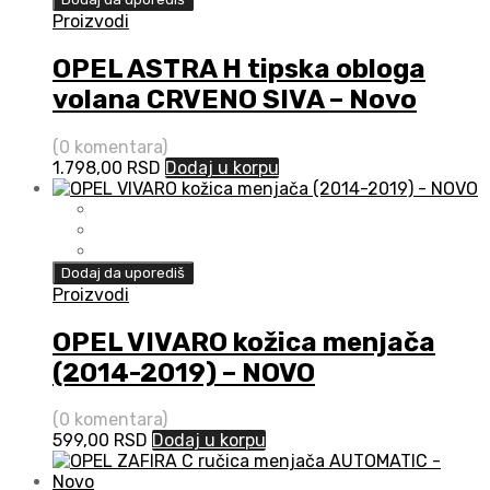
Proizvodi
OPEL ASTRA H tipska obloga
volana CRVENO SIVA – Novo
(0 komentara)
1.798,00
RSD
Dodaj u korpu
Dodaj da uporediš
Proizvodi
OPEL VIVARO kožica menjača
(2014-2019) – NOVO
(0 komentara)
599,00
RSD
Dodaj u korpu