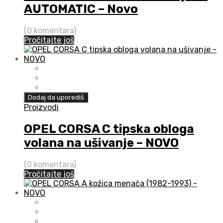
AUTOMATIC – Novo
(0 komentara)
Pročitajte još
Dodaj da uporediš
Proizvodi
OPEL CORSA C tipska obloga
volana na ušivanje – NOVO
(0 komentara)
Pročitajte još