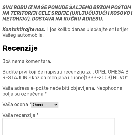
SVU ROBU IZ NAŠE PONUDE ŠALJEMO BRZOM POŠTOM
NA TERITORIJI CELE SRBIJE (UKLJUČUJUĆI I KOSOVO I
METOHIJU). DOSTAVA NA KUĆNU ADRESU.
Kontaktirajte nas,
i jos koliko danas ulepšajte enterijer
Vašeg automobila.
Recenzije
Još nema komentara.
Budite prvi koji će napisati recenziju za „OPEL OMEGA B
RESTAJLING kožica menjača i ručne(1999-2003) NOVO“
Vaša adresa e-pošte neće biti objavljena.
Neophodna
polja su označena
*
Vaša ocena
*
Vaša recenzija
*