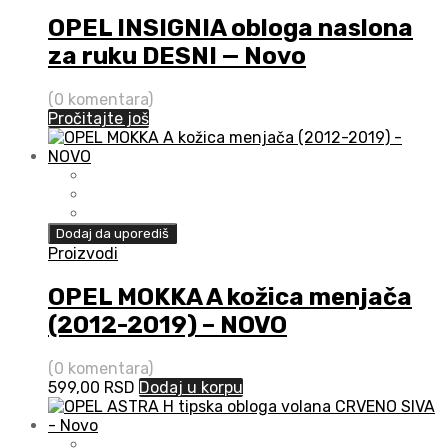
OPEL INSIGNIA obloga naslona
za ruku DESNI — Novo
(0 komentara)
Pročitajte još
Dodaj da uporediš
Proizvodi
OPEL MOKKA A kožica menjača
(2012-2019) – NOVO
(0 komentara)
599,00
RSD
Dodaj u korpu