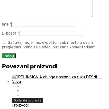
Ime
*
E-pošta
*
Sačuvaj moje ime, e-poštu i veb mesto u ovom
pregledaču veba za sledeći put kada komentarišem.
Povezani proizvodi
Dodaj da uporediš
Proizvodi