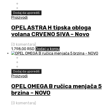
Dodaj da uporediš
Proizvodi
OPEL ASTRA H tipska obloga
volana CRVENO SIVA – Novo
(0 komentara)
1.798,00
RSD
Dodaj u korpu
Dodaj da uporediš
Proizvodi
OPEL OMEGA B ručica menjača 5
brzina – NOVO
(0 komentara)