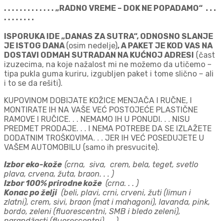
. . . . . . . . . . . . . „RADNO VREME – DOK NE POPADAMO“ . . .
. . . . . . . .
ISPORUKA IDE „DANAS ZA SUTRA“, ODNOSNO SLANJE
JE ISTOG DANA
(osim nedelje)
, A PAKET JE KOD VAS NA
DOSTAVI ODMAH SUTRADAN NA KUĆNOJ ADRESI
(čast
izuzecima, na koje nažalost mi ne možemo da utičemo –
tipa pukla guma kuriru, izgubljen paket i tome slično – ali
i to se da rešiti).
KUPOVINOM DOBIJATE KOŽICE MENJAČA I RUČNE, I
MONTIRATE IH NA VAŠE VEĆ POSTOJEĆE PLASTIČNE
RAMOVE I RUČICE. . . NEMAMO IH U PONUDI. . . NISU
PREDMET PRODAJE. . . I NEMA POTREBE DA SE IZLAŽETE
DODATNIM TROŠKOVIMA. . . JER IH VEĆ POSEDUJETE U
VAŠEM AUTOMOBILU (samo ih presvucite).
Izbor eko-kože
(crna, siva, crem, bela, teget, svetlo
plava, crvena, žuta, braon. . . )
Izbor 100% prirodne k
ože
(crna. . . )
Konac po želji
(beli, plavi, crni, crveni, žuti (limun i
zlatni), crem, sivi, braon (mat i mahagoni), lavanda, pink,
bordo, zeleni (fluorescentni, SMB i bledo zeleni),
narandžasti (fluorescentni). . . )