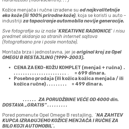
Kožice menjača i ručne izrađene su
od najkvalitetnije
eko kože (ili 100% prirodne kože)
, koja se koristi u auto –
industriji
za tapaciranje automobila novije generacije.
Sve fotografije su iz naše
`KREATIVNE RADIONICE`
i nisu
predmet skidanja sa stranih internet sajtova
(fotografisano pre i posle montaže).
Montaža brza i jednostavna, jer je
original kroj za Opel
OMEGU B RESTAJLING (1999-2003).
CENA ZA EKO-KOŽU KOMPLET (menjač + ručna) .
. . . . . . . . . . . . . . . . . . . . . . .
.
= 6
99 dinara.
Posebno prodaja (ili kožica kožica menjača / ili
kožica ručne) . . . . . . . . . = 499 dinara.
. . . . . . ZA PORUDŽBINE VEĆE OD 4000 din.
DOSTAVA „GRATIS“ . . . . . . . . .
Pored pomenute Opel Omege B restajling,
`NA ZAHTEV
KUPCA IZRAĐUJEMO KOŽICE MENJAČA I RUČNE ZA
BILO KOJI AUTOMOBIL`.