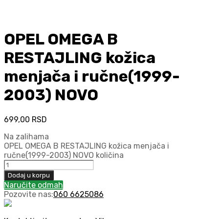
OPEL OMEGA B
RESTAJLING kožica
menjača i ručne(1999-
2003) NOVO
699,00
RSD
Na zalihama
OPEL OMEGA B RESTAJLING kožica menjača i
ručne(1999-2003) NOVO količina
Dodaj u korpu
Naručite odmah
Pozovite nas:
060 6625086