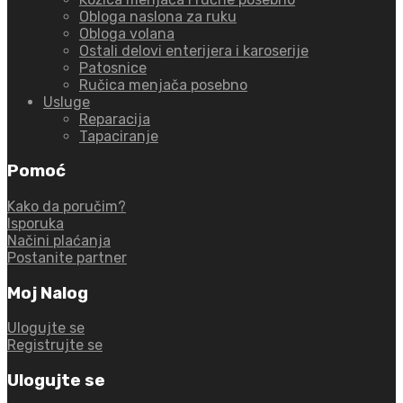
Obloga naslona za ruku
Obloga volana
Ostali delovi enterijera i karoserije
Patosnice
Ručica menjača posebno
Usluge
Reparacija
Tapaciranje
Pomoć
Kako da poručim?
Isporuka
Načini plaćanja
Postanite partner
Moj Nalog
Ulogujte se
Registrujte se
Ulogujte se