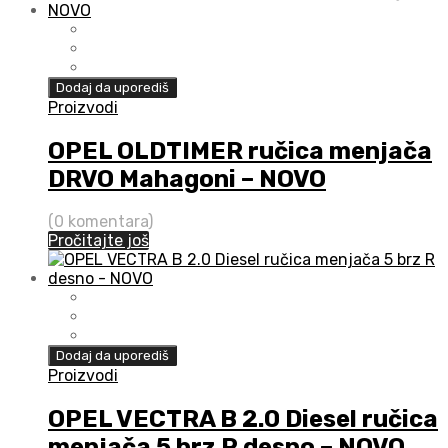
Dodaj da uporediš
Proizvodi
OPEL OLDTIMER ručica menjača
DRVO Mahagoni – NOVO
(0 komentara)
Pročitajte još
Dodaj da uporediš
Proizvodi
OPEL VECTRA B 2.0 Diesel ručica
menjača 5 brz R desno – NOVO