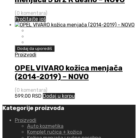
(0 komentara)
Pročitajte još
Dodaj da uporediš
Proizvodi
OPEL VIVARO kožica menjača
(2014-2019) – NOVO
(0 komentara)
599,00
RSD
Dodaj u korpu
Kategorije proizvoda
Proizvodi
Auto kozmetika
Komplet ručica + kožica
Kožica menjača i ručne posebno