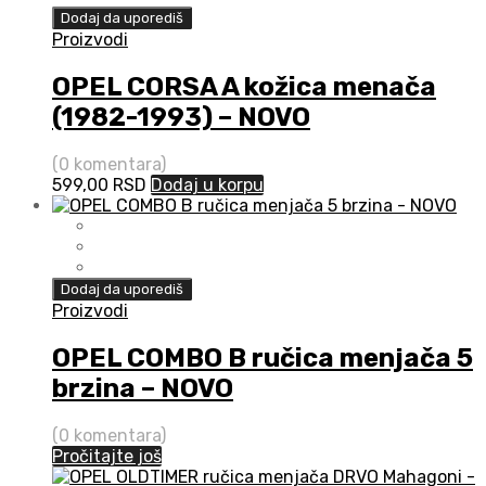
Dodaj da uporediš
Proizvodi
OPEL CORSA A kožica menača
(1982-1993) – NOVO
(0 komentara)
599,00
RSD
Dodaj u korpu
Dodaj da uporediš
Proizvodi
OPEL COMBO B ručica menjača 5
brzina – NOVO
(0 komentara)
Pročitajte još