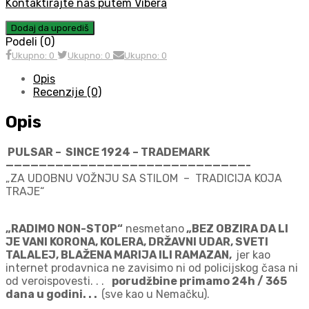
Kontaktirajte nas putem Vibera
Dodaj da uporediš
Podeli (0)
Ukupno: 0
Ukupno: 0
Ukupno: 0
Opis
Recenzije (0)
Opis
PULSAR – SINCE 1924 – TRADEMARK
—————————————————————————————-
„ZA UDOBNU VOŽNJU SA STILOM – TRADICIJA KOJA
TRAJE“
„RADIMO NON-STOP“
nesmetano
„BEZ OBZIRA DA LI
JE VANI KORONA, KOLERA, DRŽAVNI UDAR, SVETI
TALALEJ, BLAŽENA MARIJA ILI RAMAZAN,
jer kao
internet prodavnica ne zavisimo ni od policijskog časa ni
od veroispovesti. . .
porudžbine primamo 24h / 365
dana u godini. . .
(sve kao u Nemačku).