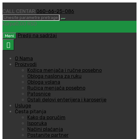
CALL CENTAR:
060-66-25-086
Korpa
0,00
RSD
0
Predji na sadržaj
Meni
O Nama
Proizvodi
Kožica menjača i ručne posebno
Obloga naslona za ruku
Obloga volana
Ručica menjača posebno
Patosnice
Ostali delovi enterijera i karoserije
Usluge
Česta pitanja
Kako da poručim
Isporuka
Načini plaćanja
Postanite partner