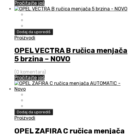
Pročitajte još
Dodaj da uporediš
Proizvodi
OPEL VECTRA B ručica menjača
5 brzina – NOVO
(0 komentara)
Pročitajte još
Dodaj da uporediš
Proizvodi
OPEL ZAFIRA C ručica menjača