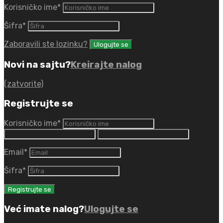
Korisničko ime
*
Šifra
*
Zaboravili ste lozinku?
Novi na sajtu?
Kreirajte nalog
(zatvorite)
Registrujte se
Korisničko ime
*
Email
*
Šifra
*
Već imate nalog?
Ulogujte se