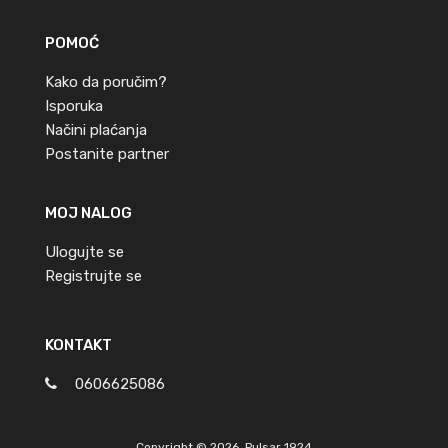
POMOĆ
Kako da poručim?
Isporuka
Načini plaćanja
Postanite partner
MOJ NALOG
Ulogujte se
Registrujte se
KONTAKT
0606625086
Copyright ©
2026
Pulsar 1924