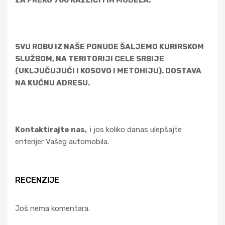
SVU ROBU IZ NAŠE PONUDE ŠALJEMO KURIRSKOM
SLUŽBOM, NA TERITORIJI CELE SRBIJE
(UKLJUČUJUĆI I KOSOVO I METOHIJU). DOSTAVA
NA KUĆNU ADRESU.
Kontaktirajte nas,
i jos koliko danas ulepšajte
enterijer Vašeg automobila.
RECENZIJE
Još nema komentara.