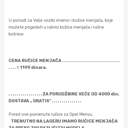
U ponudi za Vaše vozilo imamo i kožice menjača, koje
možete pogedati u rubrici kožica menjača i ručne
kočnice.
CENA RUČICE MENJAČA . . . . . . . . . . . . . . . . . . . . . . . . . . . . .
. . . . = 1199 dinara.
. . . . . . . . . . . . . . . . . ZA PORUDŽBINE VEĆE OD 4000 din.
DOSTAVA „ GRATIS“ . . . . . . . . . . . . . . .
Pored ove pomenute ručice za Opel Merivu,
TRENUTNO NA LAGERU IMAMO RUČICE MENJAČA
ZA PREKO 700 RAZLIČITIH MODELA.