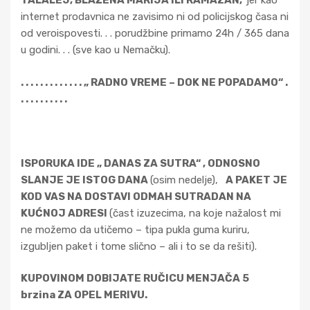
TALALEJ, BLAŽENA MARIJA ILI RAMAZAN,
jer kao
internet prodavnica ne zavisimo ni od policijskog časa ni
od veroispovesti. . . porudžbine primamo 24h / 365 dana
u godini. . . (sve kao u Nemačku).
. . . . . . . . . . . . . „ RADNO VREME – DOK NE POPADAMO“ .
. . . . . . . . . .
ISPORUKA IDE „ DANAS ZA SUTRA“ , ODNOSNO
SLANJE JE ISTOG DANA
(osim nedelje),
A PAKET JE
KOD VAS NA DOSTAVI ODMAH SUTRADAN NA
KUĆNOJ ADRESI
(čast izuzecima, na koje nažalost mi
ne možemo da utičemo – tipa pukla guma kuriru,
izgubljen paket i tome slično – ali i to se da rešiti).
KUPOVINOM DOBIJATE RUČICU MENJAČA 5
brzina ZA OPEL MERIVU.