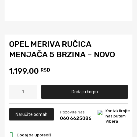
OPEL MERIVA RUČICA
MENJAČA 5 BRZINA – NOVO
1.199,00
RSD
Dodaj u korpu
Kontaktirajte
Pozovite nas:
Naručite odmah
nas putem
060 6625086
Vibera
Dodaj da uporediš