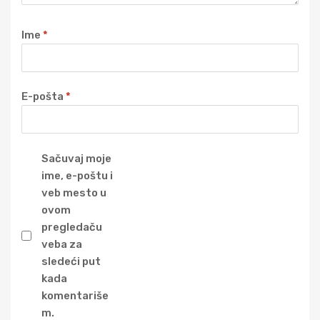
Ime
*
E-pošta
*
Sačuvaj moje
ime, e-poštu i
veb mesto u
ovom
pregledaču
veba za
sledeći put
kada
komentariše
m.