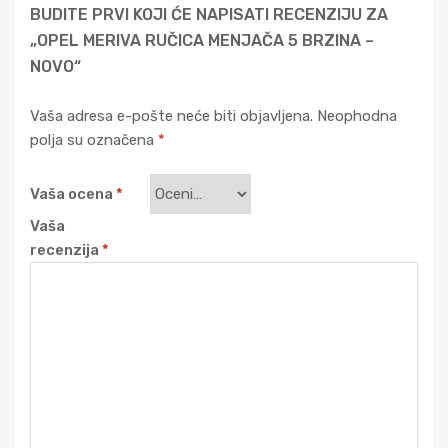
BUDITE PRVI KOJI ĆE NAPISATI RECENZIJU ZA
„OPEL MERIVA RUČICA MENJAČA 5 BRZINA –
NOVO“
Vaša adresa e-pošte neće biti objavljena.
Neophodna
polja su označena
*
Vaša ocena
*
Vaša
recenzija
*