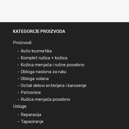
KATEGORIJE PROIZVODA
Proizvodi
Auto kozmetika
Komplet ručica + kožica
Kožica menjača i ručne posebno
Obloga naslona za ruku
Obloga volana
Ostali delovi enterijera i karoserije
Patosnice
Ručica menjača posebno
Usluge
Reparacija
Tapaciranje