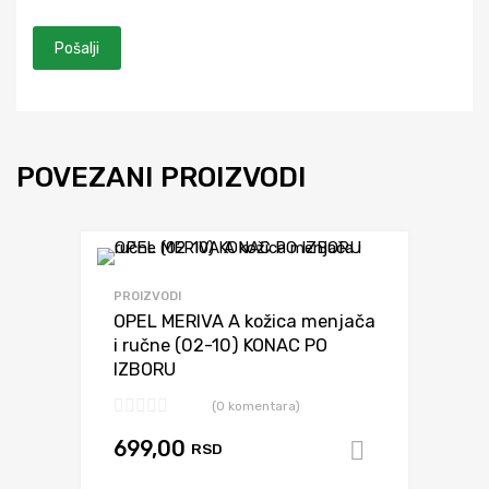
POVEZANI PROIZVODI
Dodaj da uporediš
PROIZVODI
OPEL MERIVA A kožica menjača
i ručne (02-10) KONAC PO
IZBORU
(0 komentara)
699,00
RSD
Dodaj u k