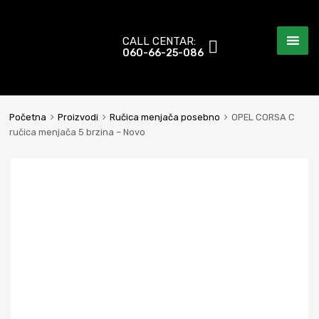
CALL CENTAR:
060-66-25-086
Početna
Proizvodi
Ručica menjača posebno
OPEL CORSA C
ručica menjača 5 brzina – Novo