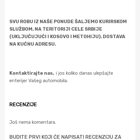
SVU ROBU IZ NAŠE PONUDE ŠALJEMO KURIRSKOM
SLUŽBOM, NA TERITORIJI CELE SRBIJE
(UKLJUČUJUĆI I KOSOVO I METOHIJU). DOSTAVA
NA KUĆNU ADRESU.
Kontaktirajte nas,
i jos koliko danas ulepšajte
enterijer Vašeg automobila.
RECENZIJE
Još nema komentara.
BUDITE PRVI KOJI ĆE NAPISATI RECENZIJU ZA