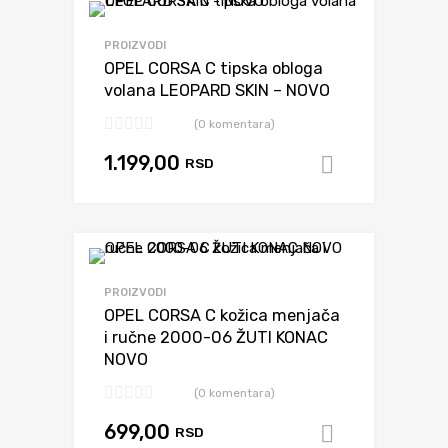
Dodaj da uporediš
PROIZVODI
OPEL CORSA C tipska obloga
volana LEOPARD SKIN – NOVO
(0 komentara)
1.199,00
RSD
Dodaj u k
Dodaj da uporediš
PROIZVODI
OPEL CORSA C kožica menjača
i ručne 2000-06 ŽUTI KONAC
NOVO
(0 komentara)
699,00
RSD
Dodaj u k