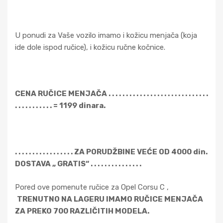
U ponudi za Vaše vozilo imamo i kožicu menjača (koja
ide dole ispod ručice), i kožicu ručne kočnice.
CENA RUČICE MENJAČA . . . . . . . . . . . . . . . . . . . . . . . . . . . . .
. . . . . . . . . . . = 1199 dinara.
. . . . . . . . . . . . . . . . . ZA PORUDŽBINE VEĆE OD 4000 din.
DOSTAVA „ GRATIS“ . . . . . . . . . . . . . . .
Pored ove pomenute ručice za Opel Corsu C ,
TRENUTNO NA LAGERU IMAMO RUČICE MENJAČA
ZA PREKO 700 RAZLIČITIH MODELA.