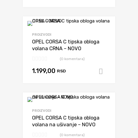
Dodaj da uporediš
PROIZVODI
OPEL CORSA C tipska obloga
volana CRNA – NOVO
(0 komentara)
1.199,00
RSD
Dodaj u k
Dodaj da uporediš
PROIZVODI
OPEL CORSA C tipska obloga
volana na ušivanje – NOVO
(0 komentara)