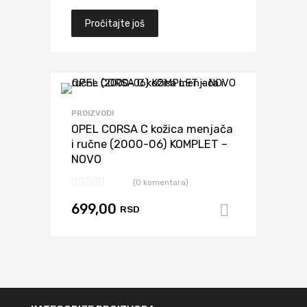
Pročitajte još
Dodaj da uporediš
PROIZVODI
OPEL CORSA C kožica menjača
i ručne (2000-06) KOMPLET –
NOVO
(0 komentara)
699,00
RSD
Dodaj u k