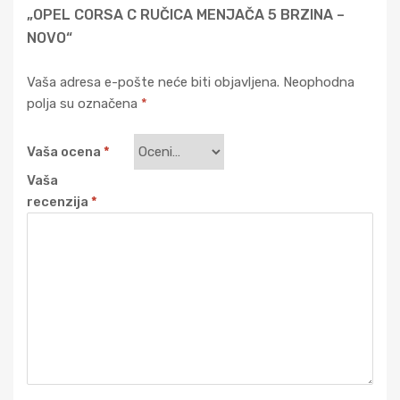
„OPEL CORSA C RUČICA MENJAČA 5 BRZINA –
NOVO“
Vaša adresa e-pošte neće biti objavljena.
Neophodna
polja su označena
*
Vaša ocena
*
Vaša
recenzija
*