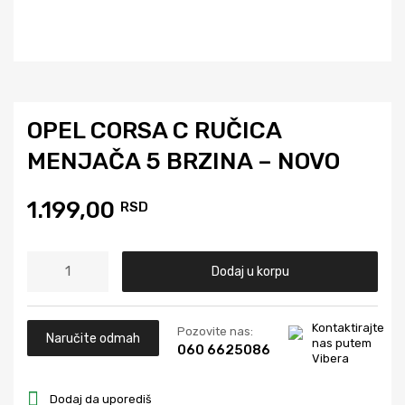
OPEL CORSA C RUČICA
MENJAČA 5 BRZINA – NOVO
1.199,00
RSD
Dodaj u korpu
Kontaktirajte
Pozovite nas:
Naručite odmah
nas putem
060 6625086
Vibera
Dodaj da uporediš