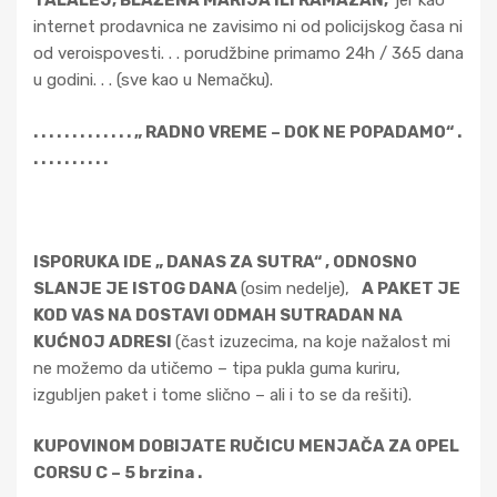
TALALEJ, BLAŽENA MARIJA ILI RAMAZAN,
jer kao
internet prodavnica ne zavisimo ni od policijskog časa ni
od veroispovesti. . . porudžbine primamo 24h / 365 dana
u godini. . . (sve kao u Nemačku).
. . . . . . . . . . . . . „ RADNO VREME – DOK NE POPADAMO“ .
. . . . . . . . . .
ISPORUKA IDE „ DANAS ZA SUTRA“ , ODNOSNO
SLANJE JE ISTOG DANA
(osim nedelje),
A PAKET JE
KOD VAS NA DOSTAVI ODMAH SUTRADAN NA
KUĆNOJ ADRESI
(čast izuzecima, na koje nažalost mi
ne možemo da utičemo – tipa pukla guma kuriru,
izgubljen paket i tome slično – ali i to se da rešiti).
KUPOVINOM DOBIJATE RUČICU MENJAČA ZA OPEL
CORSU C – 5 brzina .