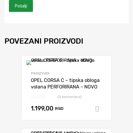
POVEZANI PROIZVODI
Dodaj da uporediš
PROIZVODI
OPEL CORSA C – tipska obloga
volana PERFORIRANA – NOVO
(0 komentara)
1.199,00
RSD
Dodaj u k