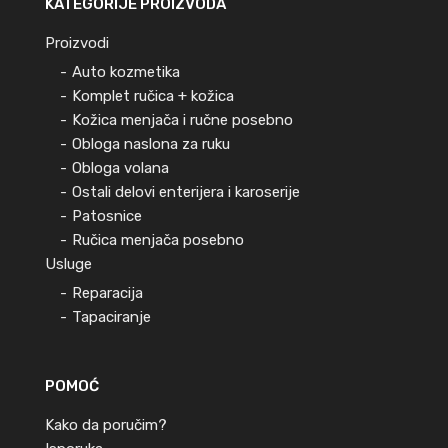
KATEGORIJE PROIZVODA
Proizvodi
Auto kozmetika
Komplet ručica + kožica
Kožica menjača i ručne posebno
Obloga naslona za ruku
Obloga volana
Ostali delovi enterijera i karoserije
Patosnice
Ručica menjača posebno
Usluge
Reparacija
Tapaciranje
POMOĆ
Kako da poručim?