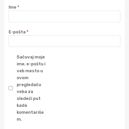
Ime
*
E-pošta
*
Sačuvaj moje
ime, e-poštu i
veb mesto u
ovom
pregledaču
veba za
sledeći put
kada
komentariše
m.