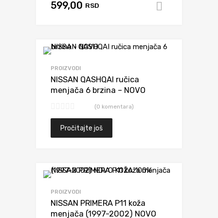
599,00
RSD
Dodaj u k
Dodaj da uporediš
PROIZVODI
NISSAN QASHQAI ručica
menjača 6 brzina – NOVO
(0 komentara)
Pročitajte još
Dodaj da uporediš
PROIZVODI
NISSAN PRIMERA P11 koža
menjača (1997-2002) NOVO