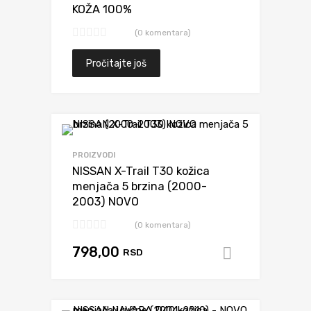
KOŽA 100%
(0 komentara)
Pročitajte još
Dodaj da uporediš
PROIZVODI
NISSAN X-Trail T30 kožica
menjača 5 brzina (2000-
2003) NOVO
(0 komentara)
798,00
RSD
Dodaj u k