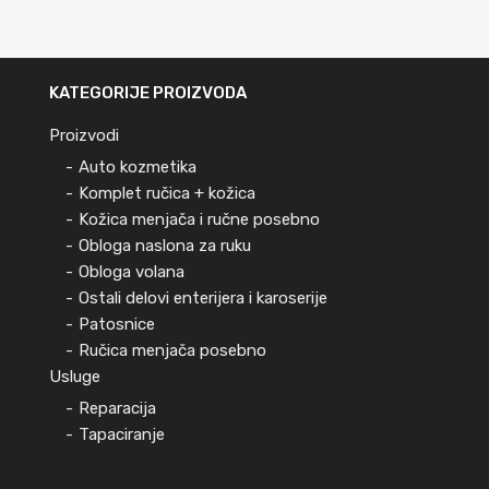
KATEGORIJE PROIZVODA
Proizvodi
Auto kozmetika
Komplet ručica + kožica
Kožica menjača i ručne posebno
Obloga naslona za ruku
Obloga volana
Ostali delovi enterijera i karoserije
Patosnice
Ručica menjača posebno
Usluge
Reparacija
Tapaciranje