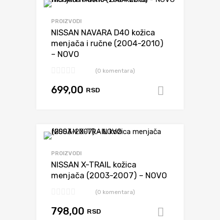
Dodaj da uporediš
PROIZVODI
NISSAN NAVARA D40 kožica
menjača i ručne (2004-2010)
– NOVO
(0 komentara)
699,00
RSD
Dodaj u k
Dodaj da uporediš
PROIZVODI
NISSAN X-TRAIL kožica
menjača (2003-2007) – NOVO
(0 komentara)
798,00
RSD
Dodaj u k