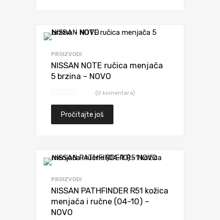
Dodaj da uporediš
PROIZVODI
NISSAN NOTE ručica menjača
5 brzina – NOVO
(0 komentara)
Pročitajte još
Dodaj da uporediš
PROIZVODI
NISSAN PATHFINDER R51 kožica
menjača i ručne (04-10) –
NOVO