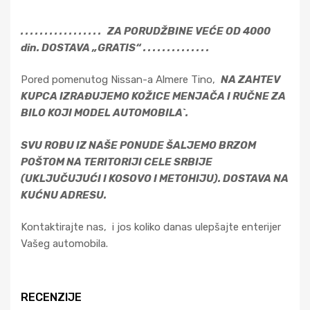
. . . . . . . . . . . . . . . . . ZA PORUDŽBINE VEĆE OD 4000
din. DOSTAVA „GRATIS“ . . . . . . . . . . . . . .
Pored pomenutog Nissan-a Almere Tino,
NA ZAHTEV
KUPCA IZRAĐUJEMO KOŽICE MENJAČA I RUČNE ZA
BILO KOJI MODEL AUTOMOBILA`.
SVU ROBU IZ NAŠE PONUDE ŠALJEMO BRZOM
POŠTOM NA TERITORIJI CELE SRBIJE
(UKLJUČUJUĆI I KOSOVO I METOHIJU). DOSTAVA NA
KUĆNU ADRESU.
Kontaktirajte nas, i jos koliko danas ulepšajte enterijer
Vašeg automobila.
RECENZIJE