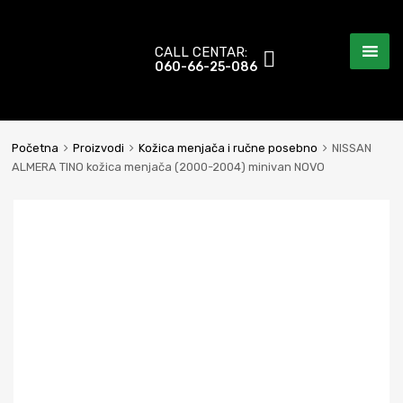
CALL CENTAR:
060-66-25-086
Početna
Proizvodi
Kožica menjača i ručne posebno
NISSAN
ALMERA TINO kožica menjača (2000-2004) minivan NOVO