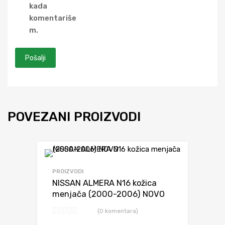
kada
komentariše
m.
POVEZANI PROIZVODI
Dodaj da uporediš
PROIZVODI
NISSAN ALMERA N16 kožica
menjača (2000-2006) NOVO
(0 komentara)