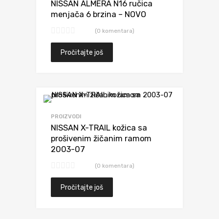
NISSAN ALMERA N16 ručica
menjača 6 brzina – NOVO
(0 komentara)
Pročitajte još
Dodaj da uporediš
PROIZVODI
NISSAN X-TRAIL kožica sa
prošivenim žičanim ramom
2003-07
(0 komentara)
Pročitajte još