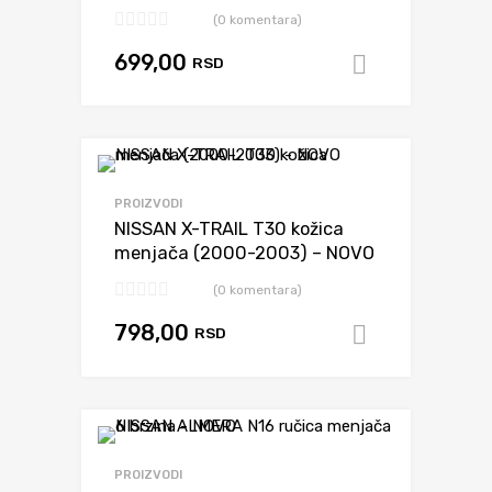
(0 komentara)
699,00
RSD
Dodaj u k
Dodaj da uporediš
PROIZVODI
NISSAN X-TRAIL T30 kožica
menjača (2000-2003) – NOVO
(0 komentara)
798,00
RSD
Dodaj u k
Dodaj da uporediš
PROIZVODI