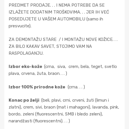
PREDMET PRODAJE. . . I NEMA POTREBE DA SE
IZLAŽETE DODATNIM TROŠKOVIMA. . . JER IH VEĆ
POSEDUJETE U VAŠEM AUTOMOBILU (samo ih
presvucite).
ZA DEMONTAŽU STARE / I MONTAŽU NOVE KOŽICE. . .
ZA BILO KAKAV SAVET, STOJIMO VAM NA
RASPOLAGANJU.
Izbor eko-kože
(crna, siva, crem, bela, teget, svetlo
plava, crvena, žuta, braon. . . )
Izbor 100% prirodne k
ože
(crna. . . )
Konac po želji
(beli, plavi, crni, crveni, žuti (limun i
zlatni), crem, sivi, braon (mat i mahagoni), lavanda, pink,
bordo, zeleni (fluorescentni, SMB i bledo zeleni),
narandžasti (fluorescentni). . . )