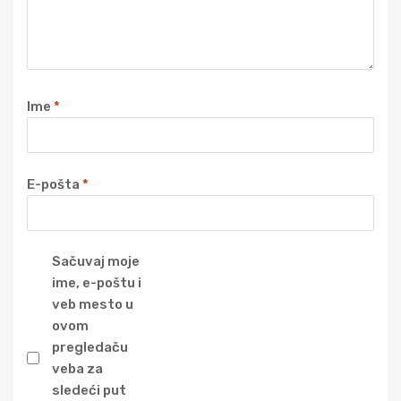
Ime
*
E-pošta
*
Sačuvaj moje
ime, e-poštu i
veb mesto u
ovom
pregledaču
veba za
sledeći put