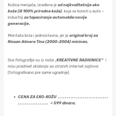
Kožica menjača, izrađena je
od najkvalitetnije eko
kože (ili 100% prirodne kože)
, koja se koristi u auto –
industriji
za tapaciranje automobila novije
generacije.
Montaža brza i jednostavna, jer je
original kroj za
Nissan Almera Tino (2000-2004) minivan.
Sve fotografije su iz naše „
KREATIVNE RADIONICE“
i
nisu predmet skidanja sa stranih internet sajtova
(fotografisano pre same ugradnje).
CENA ZA EKO-KOŽU . . . . . . . . . . . . . . . . . . . . . . . . . . . .
. . . . . . . . . . . . . . . . . = 599 dinara.