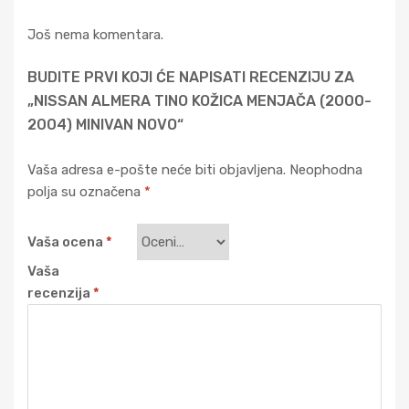
Još nema komentara.
BUDITE PRVI KOJI ĆE NAPISATI RECENZIJU ZA
„NISSAN ALMERA TINO KOŽICA MENJAČA (2000-
2004) MINIVAN NOVO“
Vaša adresa e-pošte neće biti objavljena.
Neophodna
polja su označena
*
Vaša ocena
*
Vaša
recenzija
*