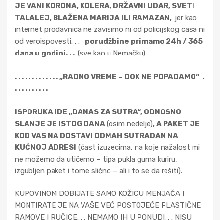
JE VANI KORONA, KOLERA, DRŽAVNI UDAR, SVETI
TALALEJ, BLAŽENA MARIJA ILI RAMAZAN,
jer kao
internet prodavnica ne zavisimo ni od policijskog časa ni
od veroispovesti. . .
porudžbine primamo 24h / 365
dana u godini. . .
(sve kao u Nemačku).
. . . . . . . . . . . . . „RADNO VREME – DOK NE POPADAMO“ .
. . . . . . . . . .
ISPORUKA IDE „DANAS ZA SUTRA“, ODNOSNO
SLANJE JE ISTOG DANA
(osim nedelje)
, A PAKET JE
KOD VAS NA DOSTAVI ODMAH SUTRADAN NA
KUĆNOJ ADRESI
(čast izuzecima, na koje nažalost mi
ne možemo da utičemo – tipa pukla guma kuriru,
izgubljen paket i tome slično – ali i to se da rešiti).
KUPOVINOM DOBIJATE SAMO KOŽICU MENJAČA I
MONTIRATE JE NA VAŠE VEĆ POSTOJEĆE PLASTIČNE
RAMOVE I RUČICE. . . NEMAMO IH U PONUDI. . . NISU