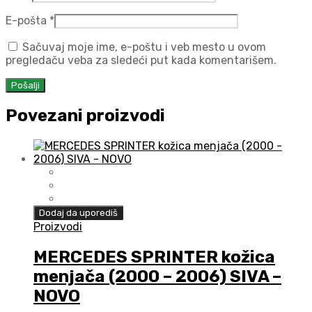
E-pošta
*
Sačuvaj moje ime, e-poštu i veb mesto u ovom
pregledaču veba za sledeći put kada komentarišem.
Povezani proizvodi
Dodaj da uporediš
Proizvodi
MERCEDES SPRINTER kožica
menjača (2000 – 2006) SIVA –
NOVO