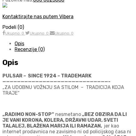
Kontaktirajte nas putem Vibera
Podeli (0)
Ukupno: 0
Ukupno: 0
Ukupno: 0
Opis
Recenzije (0)
Opis
PULSAR – SINCE 1924 – TRADEMARK
—————————————————————————————-
„ZA UDOBNU VOŽNJU SA STILOM – TRADICIJA KOJA
TRAJE“
„RADIMO NON-STOP“
nesmetano
„BEZ OBZIRA DA LI
JE VANI KORONA, KOLERA, DRŽAVNI UDAR, SVETI
TALALEJ, BLAŽENA MARIJA ILI RAMAZAN,
jer kao
internet prodavnica ne zavisimo ni od policijskog časa ni