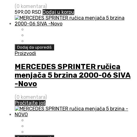
(0 komentara)
599,00
RSD
Dodaj u korpu
Dodaj da uporediš
Proizvodi
MERCEDES SPRINTER ručica
menjača 5 brzina 2000-06 SIVA
-Novo
(0 komentara)
Pročitajte još