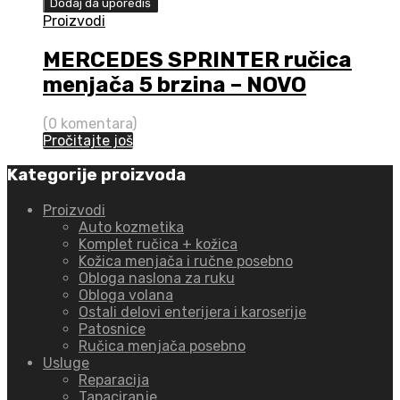
Dodaj da uporediš
Proizvodi
MERCEDES SPRINTER ručica
menjača 5 brzina – NOVO
(0 komentara)
Pročitajte još
Kategorije proizvoda
Proizvodi
Auto kozmetika
Komplet ručica + kožica
Kožica menjača i ručne posebno
Obloga naslona za ruku
Obloga volana
Ostali delovi enterijera i karoserije
Patosnice
Ručica menjača posebno
Usluge
Reparacija
Tapaciranje