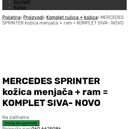
Kontakt
Korpa
Početna
Proizvodi
Komplet ručica + kožica
MERCEDES
SPRINTER kožica menjača + ram = KOMPLET SIVA- NOVO
MERCEDES SPRINTER
kožica menjača + ram =
KOMPLET SIVA- NOVO
Na zalihama
Dodaj da uporediš
Pozovite nas:
060 6625086