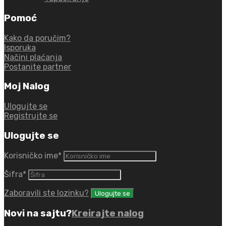
Pomoć
Kako da poručim?
Isporuka
Načini plaćanja
Postanite partner
Moj Nalog
Ulogujte se
Registrujte se
Ulogujte se
Korisničko ime
*
Šifra
*
Zaboravili ste lozinku?
Novi na sajtu?
Kreirajte nalog