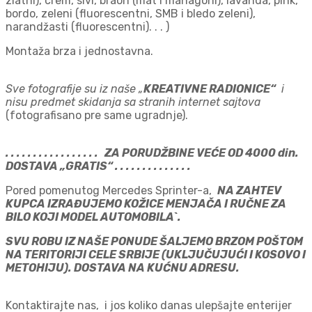
zlatni), crem, sivi, braon (mat i mahagoni), lavanda, pink,
bordo, zeleni (fluorescentni, SMB i bledo zeleni),
narandžasti (fluorescentni). . . )
Montaža brza i jednostavna.
Sve fotografije su iz naše „
KREATIVNE RADIONICE“
i
nisu predmet skidanja sa stranih internet sajtova
(fotografisano pre same ugradnje).
. . . . . . . . . . . . . . . . . ZA PORUDŽBINE VEĆE OD 4000 din.
DOSTAVA „GRATIS“ . . . . . . . . . . . . . .
Pored pomenutog Mercedes Sprinter-a,
NA ZAHTEV
KUPCA IZRAĐUJEMO KOŽICE MENJAČA I RUČNE ZA
BILO KOJI MODEL AUTOMOBILA`.
SVU ROBU IZ NAŠE PONUDE ŠALJEMO BRZOM POŠTOM
NA TERITORIJI CELE SRBIJE (UKLJUČUJUĆI I KOSOVO I
METOHIJU). DOSTAVA NA KUĆNU ADRESU.
Kontaktirajte nas, i jos koliko danas ulepšajte enterijer