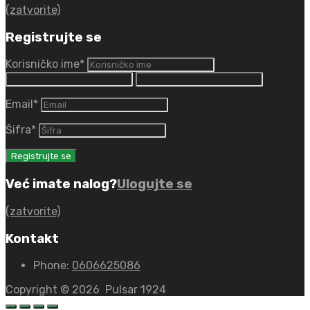
(zatvorite)
Registrujte se
Korisničko ime
*
Email
*
Šifra
*
Već imate nalog?
Ulogujte se
(zatvorite)
Kontakt
Phone:
0606625086
Copyright ©
2026
Pulsar 1924