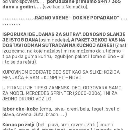
od veroispovesti. . .
porudžbine primamo 24h / 365
dana u godini. . .
(sve kao u Nemačku).
. . . . . . . . . . . . . „RADNO VREME – DOK NE POPADAMO“ . . .
. . . . . . . .
ISPORUKA IDE „DANAS ZA SUTRA“, ODNOSNO SLANJE
JE ISTOG DANA
(osim nedelje)
, A PAKET JE KOD VAS NA
DOSTAVI ODMAH SUTRADAN NA KUĆNOJ ADRESI
(čast
izuzecima, na koje nažalost mi ne možemo da utičemo –
tipa pukla guma kuriru, izgubljen paket i tome slično – ali
i to se da rešiti).
KUPOVINOM DOBIJATE CEO SET KAO SA SLIKE: KOŽICA
MENJAČA + RAM = KOMPLET – NOVO.
U PITANJU JE TIPSKI ZAMENSKI DEO, ODGOVARA SAMO
ZA MODEL MERCEDES SPRINTER (2000-2006), I NI ZA
JEDNO DRUGO VOZILO.
Izbor eko-kože
(crna, siva, crem, bela, teget, svetlo
plava, crvena, žuta, braon. . . )
Konac po želji
(beli, plavi, crni, crveni, žuti (limun i