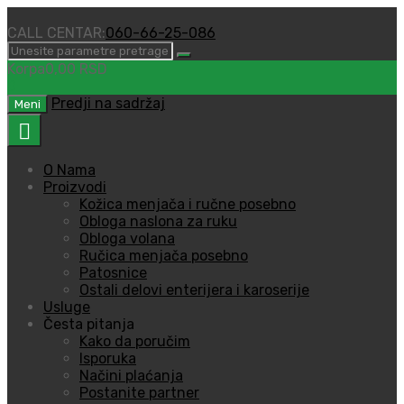
CALL CENTAR:
060-66-25-086
Korpa
0,00
RSD
0
Predji na sadržaj
Meni
O Nama
Proizvodi
Kožica menjača i ručne posebno
Obloga naslona za ruku
Obloga volana
Ručica menjača posebno
Patosnice
Ostali delovi enterijera i karoserije
Usluge
Česta pitanja
Kako da poručim
Isporuka
Načini plaćanja
Postanite partner