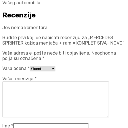
Vašeg automobila.
Recenzije
Još nema komentara.
Budite prvi koji će napisati recenziju za „MERCEDES
SPRINTER kožica menjača + ram = KOMPLET SIVA- NOVO“
Vaša adresa e-pošte neće biti objavljena.
Neophodna
polja su označena
*
Vaša ocena
*
Vaša recenzija
*
Ime
*