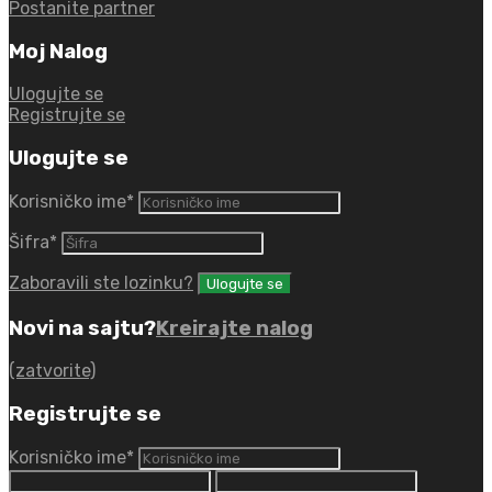
Postanite partner
Moj Nalog
Ulogujte se
Registrujte se
Ulogujte se
Korisničko ime
*
Šifra
*
Zaboravili ste lozinku?
Novi na sajtu?
Kreirajte nalog
(zatvorite)
Registrujte se
Korisničko ime
*