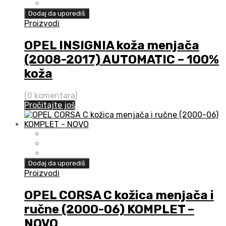
Dodaj da uporediš
Proizvodi
OPEL INSIGNIA koža menjača
(2008-2017) AUTOMATIC – 100%
koža
(0 komentara)
Pročitajte još
Dodaj da uporediš
Proizvodi
OPEL CORSA C kožica menjača i
ručne (2000-06) KOMPLET –
NOVO