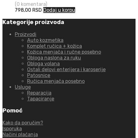
(0 komentara)
798,00
RSD
Dodaj u korpu
Kategorije proizvoda
Proizvodi
Auto kozmetika
Komplet ručica + kožica
Kožica menjača i ručne posebno
Obloga naslona za ruku
Obloga volana
Ostali delovi enterijera i karoserije
Patosnice
Ručica menjača posebno
Usluge
Reparacija
Tapaciranje
Pomoć
Kako da poručim?
Isporuka
Načini plaćanja