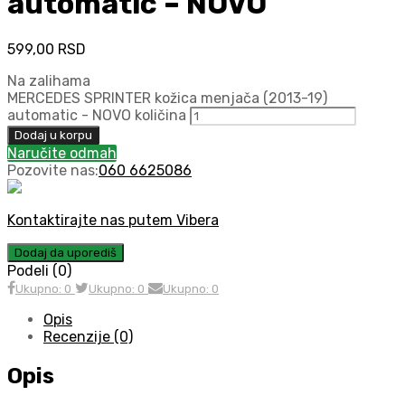
automatic – NOVO
599,00
RSD
Na zalihama
MERCEDES SPRINTER kožica menjača (2013-19)
automatic - NOVO količina
Dodaj u korpu
Naručite odmah
Pozovite nas:
060 6625086
Kontaktirajte nas putem Vibera
Dodaj da uporediš
Podeli (0)
Ukupno: 0
Ukupno: 0
Ukupno: 0
Opis
Recenzije (0)
Opis