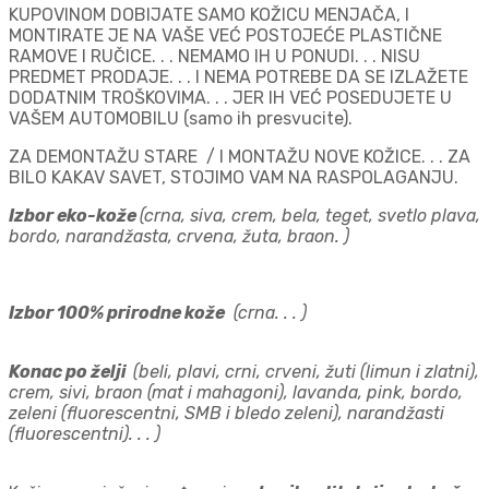
KUPOVINOM DOBIJATE SAMO KOŽICU MENJAČA, I
MONTIRATE JE NA VAŠE VEĆ POSTOJEĆE PLASTIČNE
RAMOVE I RUČICE. . . NEMAMO IH U PONUDI. . . NISU
PREDMET PRODAJE. . . I NEMA POTREBE DA SE IZLAŽETE
DODATNIM TROŠKOVIMA. . . JER IH VEĆ POSEDUJETE U
VAŠEM AUTOMOBILU (samo ih presvucite).
ZA DEMONTAŽU STARE / I MONTAŽU NOVE KOŽICE. . . ZA
BILO KAKAV SAVET, STOJIMO VAM NA RASPOLAGANJU.
Izbor eko-kože
(crna, siva, crem, bela, teget, svetlo plava,
bordo, narandžasta, crvena, žuta, braon. )
Izbor 100% prirodne k
ože
(crna. . . )
Konac po želji
(beli, plavi, crni, crveni, žuti (limun i zlatni),
crem, sivi, braon (mat i mahagoni), lavanda, pink, bordo,
zeleni (fluorescentni, SMB i bledo zeleni), narandžasti
(fluorescentni). . . )