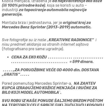
Kožica menjača, izrađena je
od najkvalitetnije eko kože
(ili 100% prirodne kože)
, koja se koristi u auto –
industriji
za tapaciranje automobila najnovije
generacije.
Montaža brza i jednostavna, jer je
original kroj za
Mercedes Benz Sprinter (2013-2019) automatic.
Sve fotografije su iz naše „
KREATIVNE RADIONICE“
i
nisu predmet skidanja sa stranih internet sajtova
(fotografisano pre same ugradnje).
CENA ZA EKO KOŽU . . . . . . . . . . . . .
. . . . . . . . . . . . . . . .
. . . . . . . . . . . . . . . . . . . . . . . . . . . . . . = 599 dinara.
. . . . . „ZA PORUDŽBINE VEĆE OD 4000 din. DOSTAVA
„GRATIS“ . . . . .
Pored pomenutog Mercedes Sprinter-a,
NA ZAHTEV
KUPCA IZRAĐUJEMO KOŽICE MENJAČA I RUČNE ZA
BILO KOJI MODEL AUTOMOBILA`.
SVU ROBU IZ NAŠE PONUDE ŠALJEMO BRZOM POŠTOM
NA TERITORIJI CELE SRBIJE (UKLJUČUJUĆI I KOSOVO I