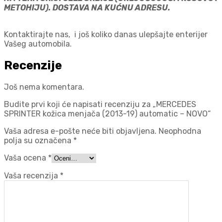
METOHIJU). DOSTAVA NA KUĆNU ADRESU.
Kontaktirajte nas, i još koliko danas ulepšajte enterijer
Vašeg automobila.
Recenzije
Još nema komentara.
Budite prvi koji će napisati recenziju za „MERCEDES
SPRINTER kožica menjača (2013-19) automatic – NOVO“
Vaša adresa e-pošte neće biti objavljena.
Neophodna
polja su označena
*
Vaša ocena
*
Vaša recenzija
*