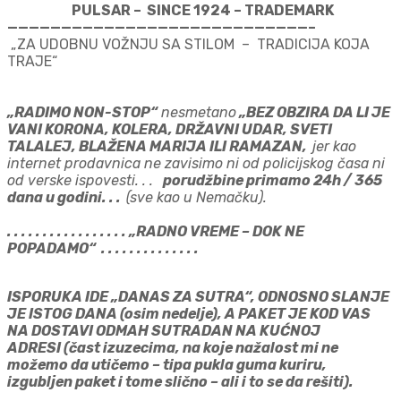
PULSAR – SINCE 1924 – TRADEMARK
————————————————————————————–
„ZA UDOBNU VOŽNJU SA STILOM – TRADICIJA KOJA
TRAJE“
„RADIMO NON-STOP“
nesmetano
„BEZ OBZIRA DA LI JE
VANI KORONA, KOLERA, DRŽAVNI UDAR, SVETI
TALALEJ, BLAŽENA MARIJA ILI RAMAZAN,
jer kao
internet prodavnica ne zavisimo ni od policijskog časa ni
od verske ispovesti. . .
porudžbine primamo 24h / 365
dana u godini. . .
(sve kao u Nemačku).
. . . . . . . . . . . . . . . . . „RADNO VREME – DOK NE
POPADAMO“ . . . . . . . . . . . . . .
ISPORUKA IDE „DANAS ZA SUTRA“, ODNOSNO SLANJE
JE ISTOG DANA (osim nedelje), A PAKET JE KOD VAS
NA DOSTAVI ODMAH SUTRADAN NA KUĆNOJ
ADRESI (čast izuzecima, na koje nažalost mi ne
možemo da utičemo – tipa pukla guma kuriru,
izgubljen paket i tome slično – ali i to se da rešiti).