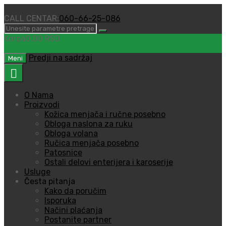
CALL CENTAR:
060-66-25-086
Korpa
0,00
RSD
0
Predji na sadržaj
Meni
O Nama
Proizvodi
Kožica menjača i ručne posebno
Obloga naslona za ruku
Obloga volana
Ručica menjača posebno
Patosnice
Ostali delovi enterijera i karoserije
Usluge
Česta pitanja
Kako da poručim
Isporuka
Načini plaćanja
Postanite partner