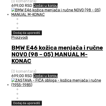
(0 komentara)
699,00
RSD
Dodaj u korpu
Dodaj da uporediš
Proizvodi
BMW E46 kožica menjača i ručne
N0V0 (98 – 05) MANUAL M-
KONAC
(0 komentara)
699,00
RSD
Dodaj u korpu
Dodaj da uporediš