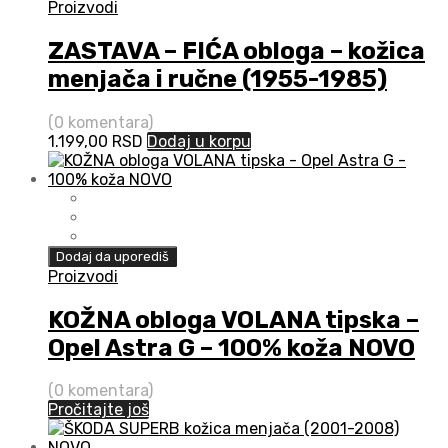
Proizvodi
ZASTAVA – FIĆA obloga – kožica
menjača i ručne (1955-1985)
(0 komentara)
1.199,00
RSD
Dodaj u korpu
Dodaj da uporediš
Proizvodi
KOŽNA obloga VOLANA tipska –
Opel Astra G – 100% koža NOVO
(0 komentara)
Pročitajte još