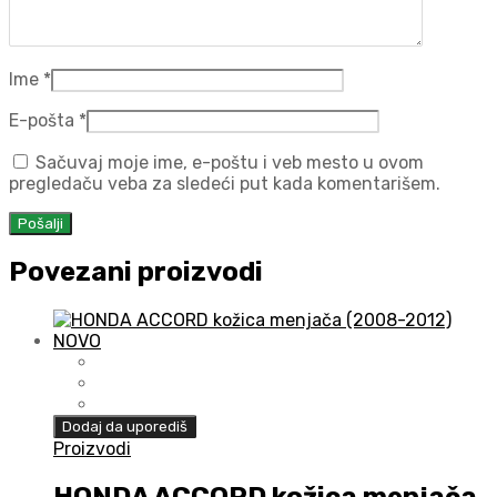
Ime
*
E-pošta
*
Sačuvaj moje ime, e-poštu i veb mesto u ovom
pregledaču veba za sledeći put kada komentarišem.
Povezani proizvodi
Dodaj da uporediš
Proizvodi