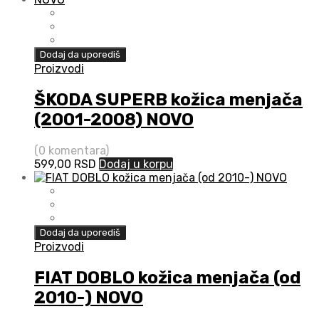
Dodaj da uporediš
Proizvodi
ŠKODA SUPERB kožica menjača
(2001-2008) NOVO
(0 komentara)
599,00
RSD
Dodaj u korpu
Dodaj da uporediš
Proizvodi
FIAT DOBLO kožica menjača (od
2010-) NOVO