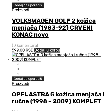
Dodaj da uporediš
Proizvodi
VOLKSWAGEN GOLF 2 kožica
menjača (1983-92) CRVENI
KONAC novo
(0 komentara)
599,00
RSD
Dodaj u korpu
Dodaj da uporediš
Proizvodi
OPEL ASTRA G kožica menjača i
ručne (1998 – 2009) KOMPLET