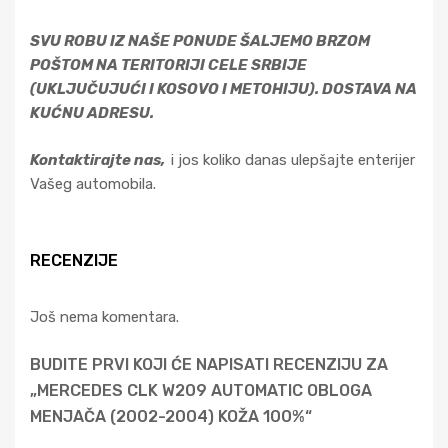
SVU ROBU IZ NAŠE PONUDE ŠALJEMO BRZOM
POŠTOM NA TERITORIJI CELE SRBIJE
(UKLJUČUJUĆI I KOSOVO I METOHIJU). DOSTAVA NA
KUĆNU ADRESU.
Kontaktirajte nas,
i jos koliko danas ulepšajte enterijer
Vašeg automobila.
RECENZIJE
Još nema komentara.
BUDITE PRVI KOJI ĆE NAPISATI RECENZIJU ZA
„MERCEDES CLK W209 AUTOMATIC OBLOGA
MENJAČA (2002-2004) KOŽA 100%“