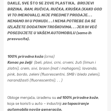
DAKLE, SVE ŠTO SE ZOVE PLASTIKA,
BROJEVI
BRZINA,
RAM, RUČICA, RUČKA, KRUŠKA (KAKO GOD
VI TO IMENOVALI), NIJE PREDMET PRODAJE. . .
NEMAMO IH U PONUDI. . . I NEMA POTREBE DA SE
IZLAŽETE DODATNIM TROŠKOVIMA. . . JER IH VEĆ
POSEDUJETE U VAŠEM AUTOMOBILU (samo ih
presvucite).
100% prirodna koža
(crna)
Konac po želji
(beli, plavi, crni, crveni, žuti (limun i
zlatni), crem, sivi, braon (mat i mahagoni), lavanda,
pink, bordo, zeleni (fluorescentni, SMB i bledo zeleni),
narandžasti (fluorescentni). . . )
Obloge menjača, izrađenu su
od 100% prirodne kože
,
koja se koristi u auto – industriji
za tapaciranje
automobila novije generacije.