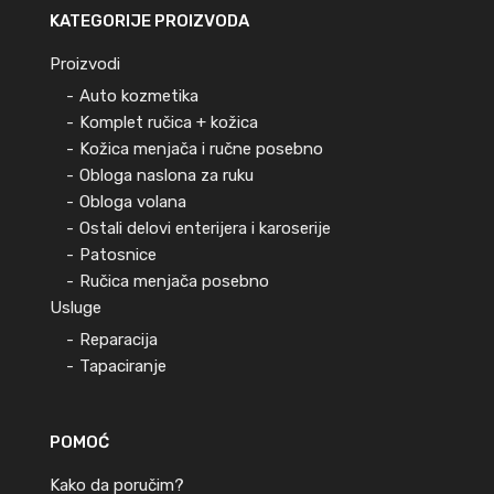
KATEGORIJE PROIZVODA
Proizvodi
Auto kozmetika
Komplet ručica + kožica
Kožica menjača i ručne posebno
Obloga naslona za ruku
Obloga volana
Ostali delovi enterijera i karoserije
Patosnice
Ručica menjača posebno
Usluge
Reparacija
Tapaciranje
POMOĆ
Kako da poručim?