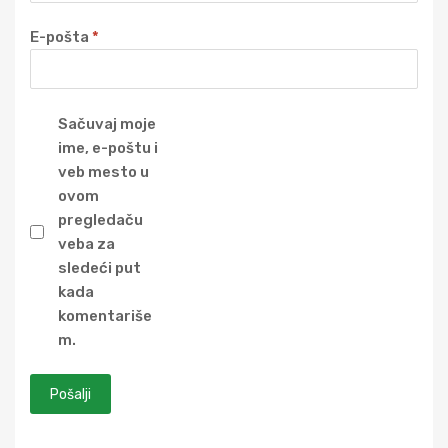
E-pošta
*
Sačuvaj moje
ime, e-poštu i
veb mesto u
ovom
pregledaču
veba za
sledeći put
kada
komentariše
m.