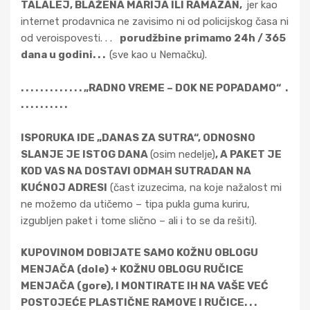
TALALEJ, BLAŽENA MARIJA ILI RAMAZAN,
jer kao
internet prodavnica ne zavisimo ni od policijskog časa ni
od veroispovesti. . .
porudžbine primamo 24h / 365
dana u godini. . .
(sve kao u Nemačku).
. . . . . . . . . . . . . „RADNO VREME – DOK NE POPADAMO“ .
. . . . . . . . . .
ISPORUKA IDE „DANAS ZA SUTRA“, ODNOSNO
SLANJE JE ISTOG DANA
(osim nedelje)
, A PAKET JE
KOD VAS NA DOSTAVI ODMAH SUTRADAN NA
KUĆNOJ ADRESI
(čast izuzecima, na koje nažalost mi
ne možemo da utičemo – tipa pukla guma kuriru,
izgubljen paket i tome slično – ali i to se da rešiti).
KUPOVINOM DOBIJATE SAMO KOŽNU OBLOGU
MENJAČA (dole) + KOŽNU OBLOGU RUČICE
MENJAČA (gore), I MONTIRATE IH NA VAŠE VEĆ
POSTOJEĆE PLASTIČNE RAMOVE I RUČICE. . .