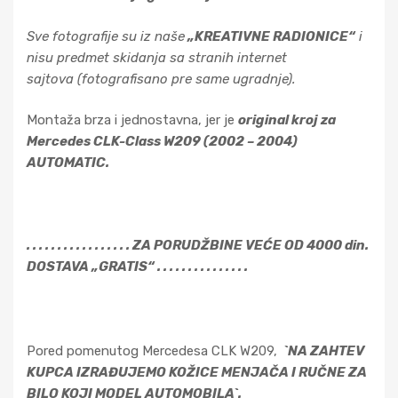
Sve fotografije su iz naše
„KREATIVNE RADIONICE“
i
nisu predmet skidanja sa stranih internet
sajtova
(fotografisano pre same ugradnje).
Montaža brza i jednostavna, jer je
original kroj za
Mercedes CLK-Class W209 (2002 – 2004)
AUTOMATIC.
. . . . . . . . . . . . . . . . . ZA PORUDŽBINE VEĆE OD 4000 din.
DOSTAVA „GRATIS“ . . . . . . . . . . . . . . .
Pored pomenutog Mercedesa CLK W209,
`NA ZAHTEV
KUPCA IZRAĐUJEMO KOŽICE MENJAČA I RUČNE ZA
BILO KOJI MODEL AUTOMOBILA`.