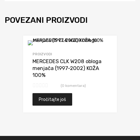
POVEZANI PROIZVODI
Dodaj da uporediš
PROIZVODI
MERCEDES CLK W208 obloga
menjača (1997-2002) KOŽA
100%
(0 komentara)
Pročitajte još