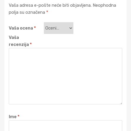
Vaša adresa e-pošte neće biti objavljena.
Neophodna
polja su označena
*
Vaša ocena
*
Vaša
recenzija
*
Ime
*