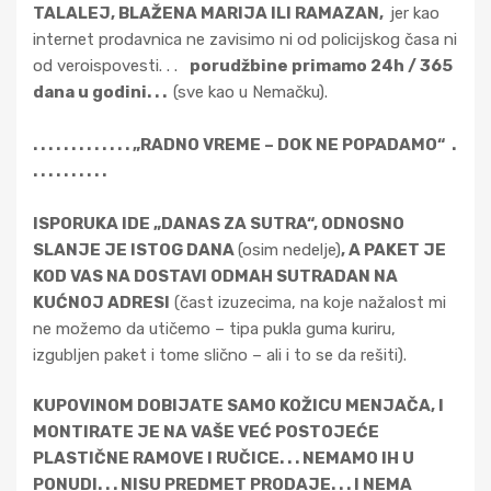
c
TALALEJ, BLAŽENA MARIJA ILI RAMAZAN,
jer kao
a
internet prodavnica ne zavisimo ni od policijskog časa ni
m
od veroispovesti. . .
porudžbine primamo 24h / 365
e
dana u godini. . .
(sve kao u Nemačku).
n
j
. . . . . . . . . . . . . „RADNO VREME – DOK NE POPADAMO“ .
a
. . . . . . . . . .
č
a
ISPORUKA IDE „DANAS ZA SUTRA“, ODNOSNO
(
SLANJE JE ISTOG DANA
(osim nedelje)
, A PAKET JE
1
KOD VAS NA DOSTAVI ODMAH SUTRADAN NA
9
KUĆNOJ ADRESI
(čast izuzecima, na koje nažalost mi
9
ne možemo da utičemo – tipa pukla guma kuriru,
3
izgubljen paket i tome slično – ali i to se da rešiti).
-
2
KUPOVINOM DOBIJATE SAMO KOŽICU MENJAČA, I
0
MONTIRATE JE NA VAŠE VEĆ POSTOJEĆE
0
PLASTIČNE RAMOVE I RUČICE. . . NEMAMO IH U
0
PONUDI. . . NISU PREDMET PRODAJE. . . I NEMA