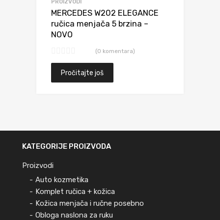
PROIZVODI
MERCEDES W202 ELEGANCE
ručica menjača 5 brzina –
NOVO
(0 komentara)
Pročitajte još
KATEGORIJE PROIZVODA
Proizvodi
Auto kozmetika
Komplet ručica + kožica
Kožica menjača i ručne posebno
Obloga naslona za ruku