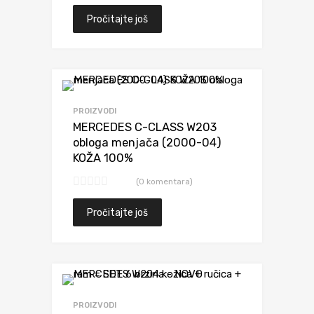
Pročitajte još
Dodaj da uporediš
PROIZVODI
MERCEDES C-CLASS W203
obloga menjača (2000-04)
KOŽA 100%
(0 komentara)
Pročitajte još
Dodaj da uporediš
PROIZVODI