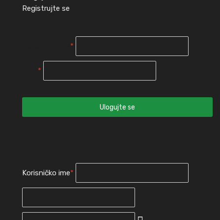
Registrujte se
Ulogujte se
Korisničko ime
*
Šifra
*
Zaboravili ste lozinku?
Novi na sajtu?
Kreirajte nalog
(zatvorite)
Registrujte se
Korisničko ime
*