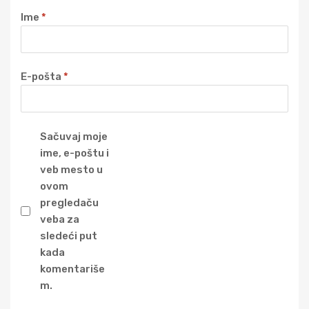
Ime
*
E-pošta
*
Sačuvaj moje
ime, e-poštu i
veb mesto u
ovom
pregledaču
veba za
sledeći put
kada
komentariše
m.