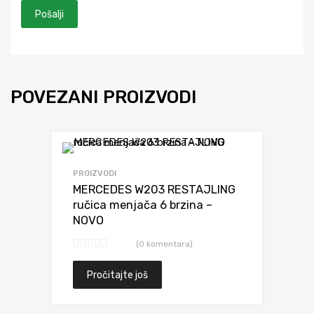
POVEZANI PROIZVODI
Dodaj da uporediš
PROIZVODI
MERCEDES W203 RESTAJLING
ručica menjača 6 brzina –
NOVO
(0 komentara)
Pročitajte još