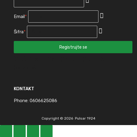
Email
*
Šifra
*
Već imate nalog?
Ulogujte se
(zatvorite)
KONTAKT
Phone:
0606625086
Copyright ©
2026
Pulsar 1924