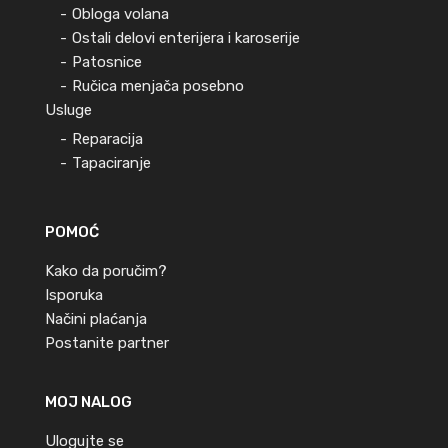
Obloga volana
Ostali delovi enterijera i karoserije
Patosnice
Ručica menjača posebno
Usluge
Reparacija
Tapaciranje
POMOĆ
Kako da poručim?
Isporuka
Načini plaćanja
Postanite partner
MOJ NALOG
Ulogujte se