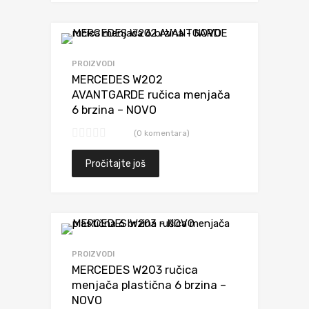
Dodaj da uporediš
PROIZVODI
MERCEDES W202
AVANTGARDE ručica menjača
6 brzina – NOVO
(0 komentara)
Pročitajte još
Dodaj da uporediš
PROIZVODI
MERCEDES W203 ručica
menjača plastična 6 brzina –
NOVO