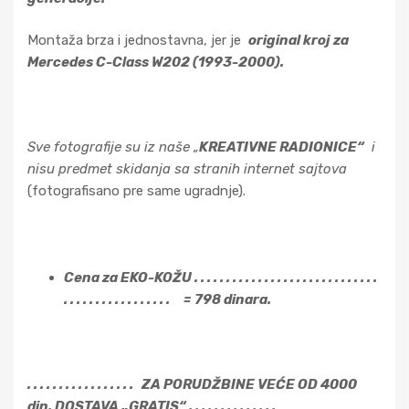
Montaža brza i jednostavna, jer je
original kroj za
Mercedes C-Class W202 (1993-2000).
Sve fotografije su iz naše „
KREATIVNE RADIONICE“
i
nisu predmet skidanja sa stranih internet sajtova
(fotografisano pre same ugradnje).
Cena za EKO-KOŽU . . . . . . . . . . . . . . . . . . . . . . . . . . . . .
. . . . . . . . . . . . . . . . . = 798 dinara.
. . . . . . . . . . . . . . . . . ZA PORUDŽBINE VEĆE OD 4000
din. DOSTAVA „GRATIS“ . . . . . . . . . . . . . .