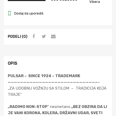
Vibera
D
E
Dodaj da uporediš
S
C
-
C
PODELI (0)
L
A
S
S
OPIS
W
2
PULSAR – SINCE 1924 – TRADEMARK
0
—————————————————————————————-
2
„ZA UDOBNU VOŽNJU SA STILOM – TRADICIJA KOJA
k
TRAJE“
o
ž
„RADIMO NON-STOP
“ nesmetano
„BEZ OBZIRA DA LI
i
JE VANI KORONA, KOLERA, DRŽAVNI UDAR, SVETI