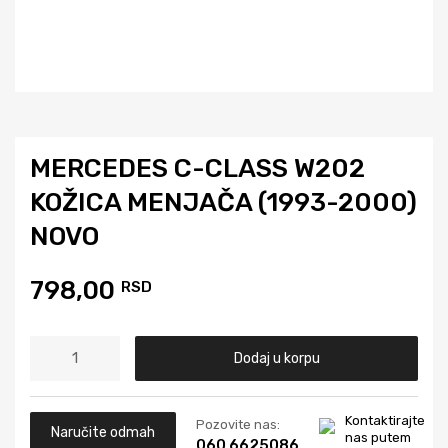
MERCEDES C-CLASS W202
KOŽICA MENJAČA (1993-2000)
NOVO
798,00
RSD
M
Dodaj u korpu
E
R
C
Kontaktirajte
Pozovite nas:
Naručite odmah
nas putem
E
060 6625086