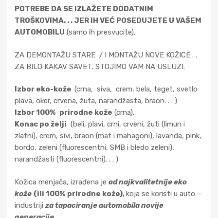
)
POTREBE DA SE IZLAŽETE DODATNIM
N
TROŠKOVIMA. . . JER IH VEĆ POSEDUJETE U VAŠEM
O
AUTOMOBILU
(samo ih presvucite).
V
O
ZA DEMONTAŽU STARE / I MONTAŽU NOVE KOŽICE . .
k
ZA BILO KAKAV SAVET, STOJIMO VAM NA USLUZI.
o
l
Izbor eko-kože
(crna, siva, crem, bela, teget, svetlo
i
plava, oker, crvena, žuta, narandžasta, braon. . . )
č
Izbor 100%
prirodne kože
(crna).
i
Konac po želji
(beli, plavi, crni, crveni, žuti (limun i
n
zlatni), crem, sivi, braon (mat i mahagoni), lavanda, pink,
a
bordo, zeleni (fluorescentni, SMB i bledo zeleni),
narandžasti (fluorescentni). . . )
Kožica menjača, izrađena je
od najkvalitetnije eko
kože
(ili 100% prirodne kože),
koja se koristi u auto –
industriji
za tapaciranje automobila novije
generacije.