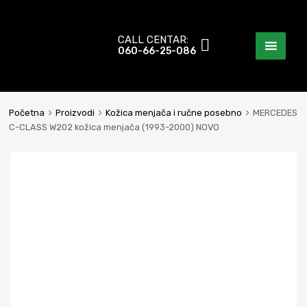
CALL CENTAR:
Predji
060-66-25-086
na
sadržaj
Početna
Proizvodi
Kožica menjača i ručne posebno
MERCEDES
C-CLASS W202 kožica menjača (1993-2000) NOVO