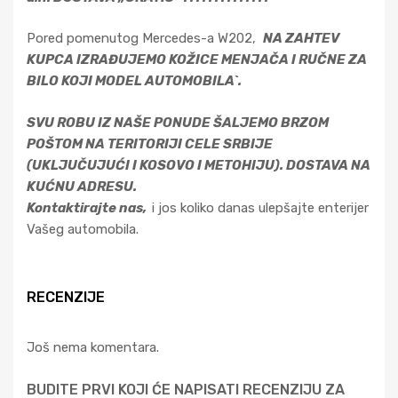
Pored pomenutog Mercedes-a W202,
NA ZAHTEV
KUPCA IZRAĐUJEMO KOŽICE MENJAČA I RUČNE ZA
BILO KOJI MODEL AUTOMOBILA`.
SVU ROBU IZ NAŠE PONUDE ŠALJEMO BRZOM
POŠTOM NA TERITORIJI CELE SRBIJE
(UKLJUČUJUĆI I KOSOVO I METOHIJU). DOSTAVA NA
KUĆNU ADRESU.
Kontaktirajte nas,
i jos koliko danas ulepšajte enterijer
Vašeg automobila.
RECENZIJE
Još nema komentara.
BUDITE PRVI KOJI ĆE NAPISATI RECENZIJU ZA