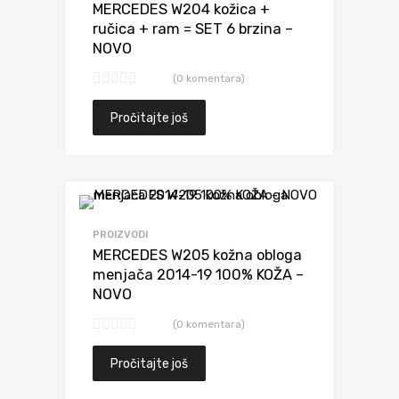
MERCEDES W204 kožica +
ručica + ram = SET 6 brzina –
NOVO
(0 komentara)
Pročitajte još
Dodaj da uporediš
PROIZVODI
MERCEDES W205 kožna obloga
menjača 2014-19 100% KOŽA –
NOVO
(0 komentara)
Pročitajte još