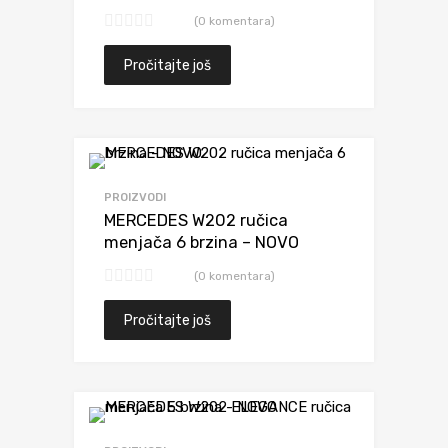
(0 komentara)
Pročitajte još
Dodaj da uporediš
PROIZVODI
MERCEDES W202 ručica
menjača 6 brzina – NOVO
(0 komentara)
Pročitajte još
Dodaj da uporediš