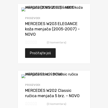
Dodaj da uporediš
PROIZVODI
MERCEDES W203 ELEGANCE
koža menjača (2005-2007) –
NOVO
(0 komentara)
Pročitajte još
Dodaj da uporediš
PROIZVODI
MERCEDES W202 Classic
ručica menjača 5 brz. – NOVO
(0 komentara)