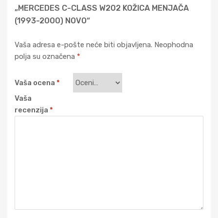
„MERCEDES C-CLASS W202 KOŽICA MENJAČA
(1993-2000) NOVO“
Vaša adresa e-pošte neće biti objavljena.
Neophodna
polja su označena
*
Vaša ocena
*
Vaša
recenzija
*