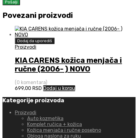
Povezani proizvodi
Dodaj da uporediš
Proizvodi
KIA CARENS kožica menjača i
ručne (2006- ) NOVO
(0 komentara)
699,00
RSD
Dodaj u korpu
Kategorije proizvoda
Proizvodi
Auto kozmetika
Komplet ručica + kožica
Kožica menjača i ručne posebno
Obloga naslona za ruku