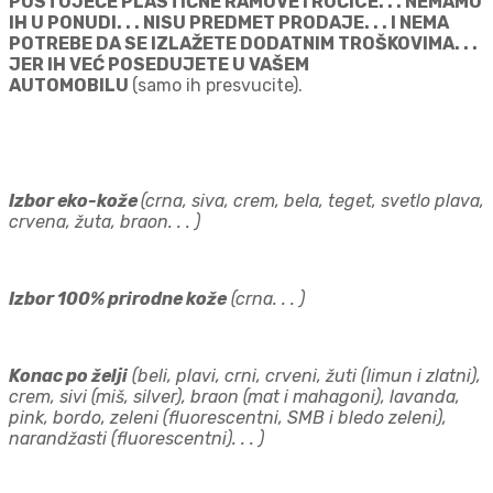
POSTOJEĆE PLASTIČNE RAMOVE I RUČICE. . . NEMAMO
IH U PONUDI. . . NISU PREDMET PRODAJE. . . I NEMA
POTREBE DA SE IZLAŽETE DODATNIM TROŠKOVIMA. . .
JER IH VEĆ POSEDUJETE U VAŠEM
AUTOMOBILU
(samo ih presvucite).
Izbor eko-kože
(crna, siva, crem, bela, teget, svetlo plava,
crvena, žuta, braon. . . )
Izbor 100% prirodne kože
(crna. . . )
Konac po želji
(beli, plavi, crni, crveni, žuti (limun i zlatni),
crem, sivi (miš, silver), braon (mat i mahagoni), lavanda,
pink, bordo, zeleni (fluorescentni, SMB i bledo zeleni),
narandžasti (fluorescentni). . . )