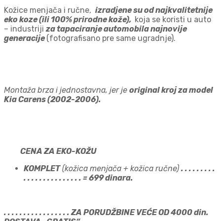
Kožice menjača i ručne,
izradjene su od najkvalitetnije
eko koze (ili 100% prirodne kože),
koja se koristi u auto
– industriji
za tapaciranje automobila najnovije
generacije
(fotografisano pre same ugradnje).
Montaža brza i jednostavna, jer je
original kroj za model
Kia Carens (2002-2006).
CENA ZA EKO-KOŽU
KOMPLET
(kožica menjača + kožica ručne)
. . . . . . . . .
. . . . . . . . . . . . . . . = 699 dinara.
. . . . . . . . . . . . . . . . . ZA PORUDŽBINE VEĆE OD 4000 din.