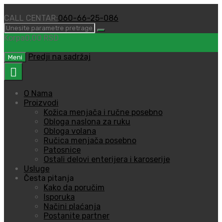
CALL CENTAR:
060-66-25-086
Korpa
0,00
RSD
0
Predji na sadržaj
Meni
O Nama
Proizvodi
Kožica menjača i ručne posebno
Obloga naslona za ruku
Obloga volana
Ručica menjača posebno
Patosnice
Ostali delovi enterijera i karoserije
Usluge
Česta pitanja
Kako da poručim
Isporuka
Načini plaćanja
Postanite partner