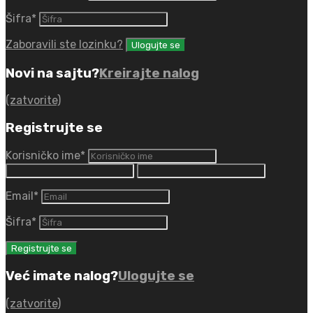
Šifra
*
Zaboravili ste lozinku?
Novi na sajtu?
Kreirajte nalog
(zatvorite)
Registrujte se
Korisničko ime
*
Email
*
Šifra
*
Već imate nalog?
Ulogujte se
(zatvorite)