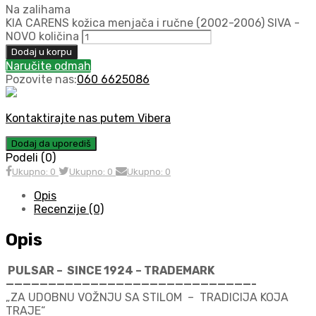
Na zalihama
KIA CARENS kožica menjača i ručne (2002-2006) SIVA -
NOVO količina
Dodaj u korpu
Naručite odmah
Pozovite nas:
060 6625086
Kontaktirajte nas putem Vibera
Dodaj da uporediš
Podeli (0)
Ukupno: 0
Ukupno: 0
Ukupno: 0
Opis
Recenzije (0)
Opis
PULSAR – SINCE 1924 – TRADEMARK
—————————————————————————————-
„ZA UDOBNU VOŽNJU SA STILOM – TRADICIJA KOJA
TRAJE“