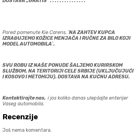
DOSTAVA „GRATIS“ . . . . . . . . . . . . . . .
Pored pomenute Kie Carens, `
NA ZAHTEV KUPCA
IZRAĐUJEMO KOŽICE MENJAČA I RUČNE ZA BILO KOJI
MODEL AUTOMOBILA`.
SVU ROBU IZ NAŠE PONUDE ŠALJEMO KURIRSKOM
SLUŽBOM, NA TERITORIJI CELE SRBIJE (UKLJUČUJUĆI
I KOSOVO I METOHIJU). DOSTAVA NA KUĆNU ADRESU.
Kontaktirajte nas,
i jos koliko danas ulepšajte enterijer
Vaseg automobila.
Recenzije
Još nema komentara.