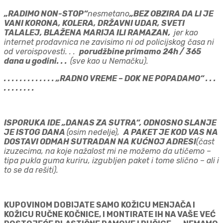
„RADIMO NON-STOP“
nesmetano
„BEZ OBZIRA DA LI JE
VANI KORONA, KOLERA, DRŽAVNI UDAR, SVETI
TALALEJ, BLAŽENA MARIJA ILI RAMAZAN,
jer kao
internet prodavnica ne zavisimo ni od policijskog časa ni
od veroispovesti. . .
porudžbine primamo 24h / 365
dana u godini. . .
(sve kao u Nemačku).
. . . . . . . . . . . . . „RADNO VREME – DOK NE POPADAMO“ . . .
. . . . . . . .
ISPORUKA IDE „DANAS ZA SUTRA“, ODNOSNO SLANJE
JE ISTOG DANA
(osim nedelje),
A PAKET JE KOD VAS NA
DOSTAVI ODMAH SUTRADAN NA KUĆNOJ ADRESI
(čast
izuzecima, na koje nažalost mi ne možemo da utičemo –
tipa pukla guma kuriru, izgubljen paket i tome slično – ali i
to se da rešiti).
KUPOVINOM DOBIJATE SAMO KOŽICU MENJAČA I
KOŽICU RUČNE KOČNICE, I MONTIRATE IH NA VAŠE VEĆ