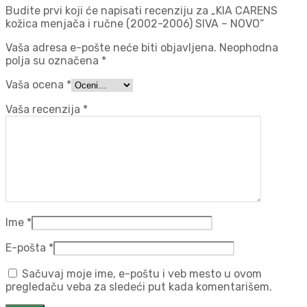
Budite prvi koji će napisati recenziju za „KIA CARENS
kožica menjača i ručne (2002-2006) SIVA – NOVO“
Vaša adresa e-pošte neće biti objavljena.
Neophodna
polja su označena
*
Vaša ocena
*
Vaša recenzija
*
Ime
*
E-pošta
*
Sačuvaj moje ime, e-poštu i veb mesto u ovom
pregledaču veba za sledeći put kada komentarišem.