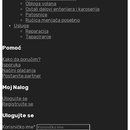
Obloga volana
Ostali delovi enterijera i karoserije
Patosnice
Ručica menjača posebno
Usluge
Reparacija
Tapaciranje
Pomoć
Kako da poručim?
Isporuka
Načini plaćanja
Postanite partner
Moj Nalog
Ulogujte se
Registrujte se
Ulogujte se
Korisničko ime
*