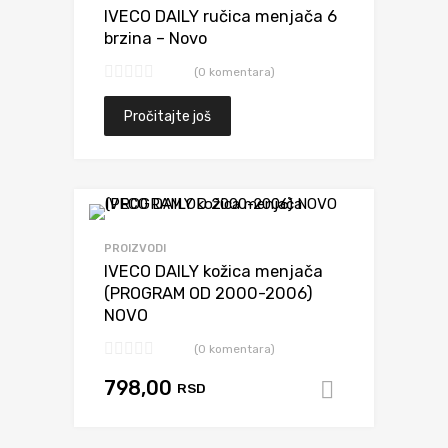
IVECO DAILY ručica menjača 6
brzina – Novo
(0 komentara)
Pročitajte još
Dodaj da uporediš
PROIZVODI
IVECO DAILY kožica menjača
(PROGRAM OD 2000-2006)
NOVO
(0 komentara)
798,00
RSD
Dodaj u k