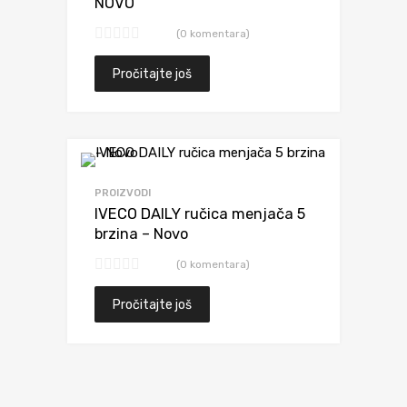
NOVO
(0 komentara)
Pročitajte još
Dodaj da uporediš
PROIZVODI
IVECO DAILY ručica menjača 5
brzina – Novo
(0 komentara)
Pročitajte još