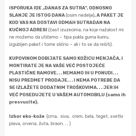
ISPORUKA IDE „DANAS ZA SUTRA“, ODNOSNO
SLANJE JE ISTOG DANA
(osim nedelje)
, A PAKET JE
KOD VAS NA DOSTAVI ODMAH SUTRADAN NA
KUĆNOJ ADRESI
(čast izuzecima, na koje nažalost mi
ne možemo da utičemo – tipa pukla guma kuriru,
izgubljen paket i tome slično – ali i to se da rešiti).
KUPOVINOM DOBIJATE SAMO KOŽICU MENJAČA, I
MONTIRATE JE NA VAŠE VEĆ POSTOJEĆE
PLASTIČNE RAMOVE. . . NEMAMO IH U PONUDI. . .
NISU PREDMET PRODAJE. . . I NEMA POTREBE DA
SE IZLAŽETE DODATNIM TROŠKOVIMA. . . JER IH
VEĆ POSEDUJETE U VAŠEM AUTOMOBILU (samo ih
presvucite).
Izbor eko-kože
(crna, siva, crem, bela, teget, svetlo
plava, crvena, žuta, braon. . . )