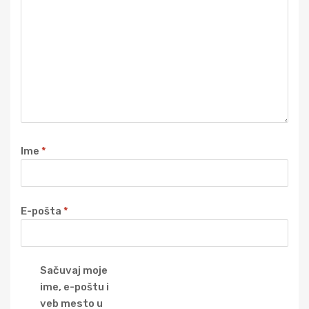
Ime
*
E-pošta
*
Sačuvaj moje
ime, e-poštu i
veb mesto u