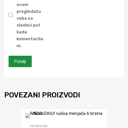
ovom
pregledaču
veba za
sledeći put
kada
komentariše
m.
POVEZANI PROIZVODI
Dodaj da uporediš
PROIZVODI