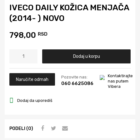
IVECO DAILY KOŽICA MENJAČA
(2014- ) NOVO
798,00
RSD
Dodaj u korpu
Kontaktirajte
Pozovite nas:
Naručite odmah
nas putem
060 6625086
Vibera
Dodaj da uporediš
PODELI (0)