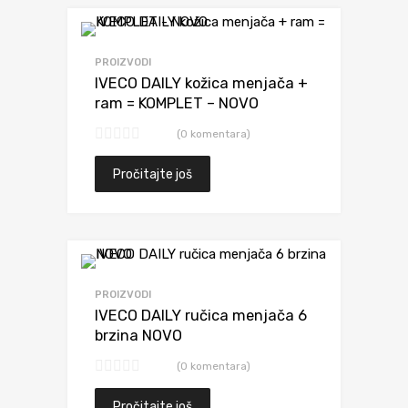
Dodaj da uporediš
PROIZVODI
IVECO DAILY kožica menjača +
ram = KOMPLET – NOVO
(0 komentara)
Pročitajte još
Dodaj da uporediš
PROIZVODI
IVECO DAILY ručica menjača 6
brzina NOVO
(0 komentara)
Pročitajte još