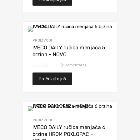
Dodaj da uporediš
PROIZVODI
IVECO DAILY ručica menjača 5
brzina – NOVO
(0 komentara)
Pročitajte još
Dodaj da uporediš
PROIZVODI
IVECO DAILY ručica menjača 6
brzina HROM POKLOPAC –