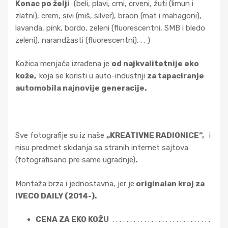
Konac po želji
(beli, plavi, crni, crveni, žuti (limun i
zlatni), crem, sivi (miš, silver), braon (mat i mahagoni),
lavanda, pink, bordo, zeleni (fluorescentni, SMB i bledo
zeleni), narandžasti (fluorescentni). . . )
Kožica menjača izrađena je
od najkvalitetnije eko
kože,
koja se koristi u auto-industriji
za tapaciranje
automobila najnovije generacije.
Sve fotografije su iz naše
„KREATIVNE RADIONICE“,
i
nisu predmet skidanja sa stranih internet sajtova
(fotografisano pre same ugradnje)
.
Montaža brza i jednostavna, jer je
originalan kroj za
IVECO DAILY (2014-).
CENA ZA EKO KOŽU
. . . . . . . . . . . . . . . . . . . . . . . . . . . .