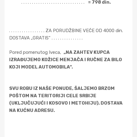
. . . . . . . . . . . . . . . . . . . . . . . . . . . . . .
= 798 din.
. . . . . . . . . . . . . . . . . ZA PORUDŽBINE VEĆE OD 4000 din.
DOSTAVA „GRATIS“ . . . . . . . . . . . . . . .
Pored pomenutog Iveca,
„NA ZAHTEV KUPCA
IZRAĐUJEMO KOŽICE MENJAČA I RUČNE ZA BILO
KOJI MODEL AUTOMOBILA“.
SVU ROBU IZ NAŠE PONUDE, ŠALJEMO BRZOM
POŠTOM NA TERITORIJI CELE SRBIJE
(UKLJUČUJUĆI I KOSOVO I METOHIJU). DOSTAVA
NA KUĆNU ADRESU.