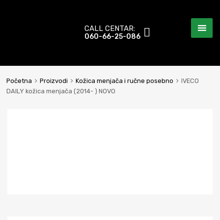
CALL CENTAR:
060-66-25-086
Početna
Proizvodi
Kožica menjača i ručne posebno
IVECO
DAILY kožica menjača (2014- ) NOVO