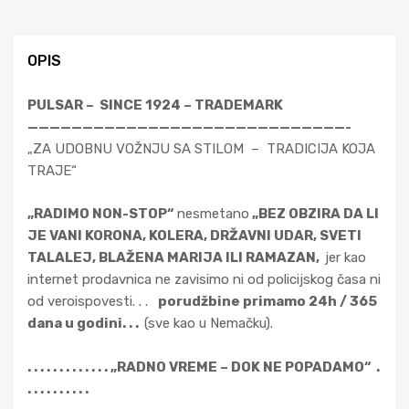
OPIS
PULSAR – SINCE 1924 – TRADEMARK
—————————————————————————————-
„ZA UDOBNU VOŽNJU SA STILOM – TRADICIJA KOJA
TRAJE“
„RADIMO NON-STOP“
nesmetano
„BEZ OBZIRA DA LI
JE VANI KORONA, KOLERA, DRŽAVNI UDAR, SVETI
TALALEJ, BLAŽENA MARIJA ILI RAMAZAN,
jer kao
internet prodavnica ne zavisimo ni od policijskog časa ni
od veroispovesti. . .
porudžbine primamo 24h / 365
dana u godini. . .
(sve kao u Nemačku).
. . . . . . . . . . . . . „RADNO VREME – DOK NE POPADAMO“ .
. . . . . . . . . .