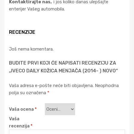
Kontaktirajte nas,
i jos koliko danas ulepšajte
enterijer Vašeg automobila.
RECENZIJE
Još nema komentara.
BUDITE PRVI KOJI ĆE NAPISATI RECENZIJU ZA
„IVECO DAILY KOŽICA MENJAČA (2014- ) NOVO“
Vaša adresa e-pošte neće biti objavljena.
Neophodna
polja su označena
*
Vaša ocena
*
Vaša
recenzija
*