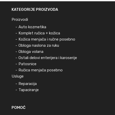
KATEGORIJE PROIZVODA
Proizvodi
Auto kozmetika
Komplet ručica + kožica
Kožica menjača i ručne posebno
Obloga naslona za ruku
Obloga volana
Ostali delovi enterijera i karoserije
Patosnice
Ručica menjača posebno
Usluge
Reparacija
Tapaciranje
POMOĆ