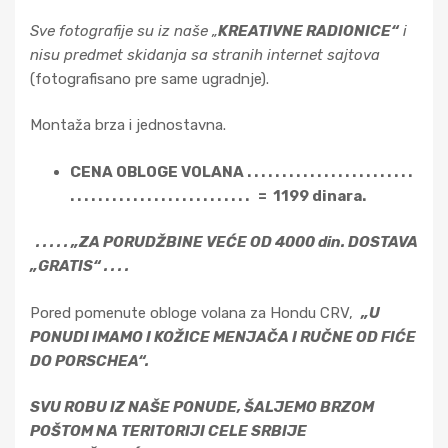
Sve fotografije su iz naše „
KREATIVNE RADIONICE“
i
nisu predmet skidanja sa stranih internet sajtova
(fotografisano pre same ugradnje).
Montaža brza i jednostavna.
CENA OBLOGE VOLANA . . . . . . . . . . . . . . . . . . . . . . . .
. .
. . . . . . . . . . . . . . . . . . . . . . . . = 1199 dinara.
. . . . . „ZA PORUDŽBINE VEĆE OD 4000 din. DOSTAVA
„GRATIS“ . . . .
Pored pomenute obloge volana za Hondu CRV,
„U
PONUDI IMAMO I KOŽICE MENJAČA I RUČNE OD FIĆE
DO PORSCHEA“.
SVU ROBU IZ NAŠE PONUDE, ŠALJEMO BRZOM
POŠTOM NA TERITORIJI CELE SRBIJE