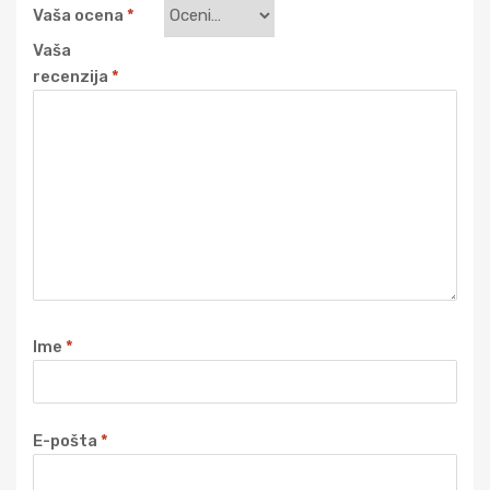
Vaša ocena
*
Vaša
recenzija
*
Ime
*
E-pošta
*