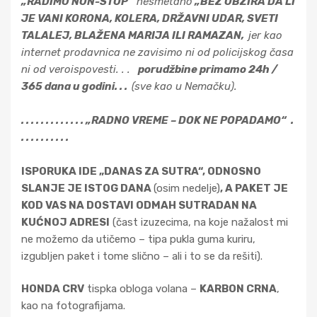
„RADIMO NON-STOP“
nesmetano
„BEZ OBZIRA DA LI
JE VANI KORONA, KOLERA, DRŽAVNI UDAR, SVETI
TALALEJ, BLAŽENA MARIJA ILI RAMAZAN,
jer kao
internet prodavnica ne zavisimo ni od policijskog časa
ni od veroispovesti. . .
porudžbine primamo 24h /
365 dana u godini. . .
(sve kao u Nemačku).
. . . . . . . . . . . . . „RADNO VREME – DOK NE POPADAMO“ .
. . . . . . . . . .
ISPORUKA IDE „DANAS ZA SUTRA“, ODNOSNO
SLANJE JE ISTOG DANA
(osim nedelje)
, A PAKET JE
KOD VAS NA DOSTAVI ODMAH SUTRADAN NA
KUĆNOJ ADRESI
(čast izuzecima, na koje nažalost mi
ne možemo da utičemo – tipa pukla guma kuriru,
izgubljen paket i tome slično – ali i to se da rešiti).
HONDA CRV
tispka obloga volana –
KARBON CRNA
,
kao na fotografijama.