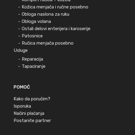
Kožica menjača i ručne posebno
Obloga naslona za ruku
Obloga volana
Ostali delovi enterijera i karoserije
Patosnice
Ručica menjača posebno
Usluge
Reparacija
Tapaciranje
POMOĆ
Kako da poručim?
Isporuka
Načini plaćanja
Postanite partner