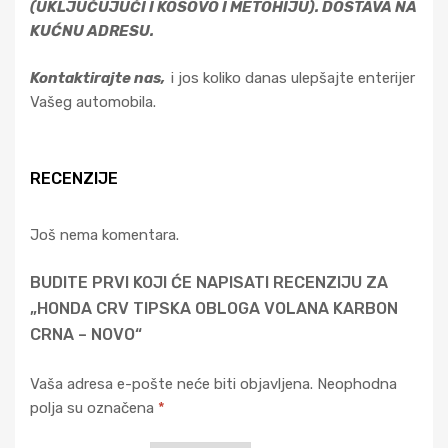
(UKLJUČUJUĆI I KOSOVO I METOHIJU). DOSTAVA NA
KUĆNU ADRESU.
Kontaktirajte nas,
i jos koliko danas ulepšajte enterijer
Vašeg automobila.
RECENZIJE
Još nema komentara.
BUDITE PRVI KOJI ĆE NAPISATI RECENZIJU ZA
„HONDA CRV TIPSKA OBLOGA VOLANA KARBON
CRNA – NOVO“
Vaša adresa e-pošte neće biti objavljena.
Neophodna
polja su označena
*