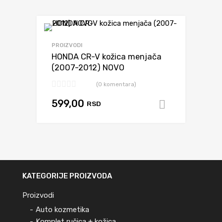
Dodaj da uporediš
PROIZVODI
HONDA CR-V kožica menjača
(2007-2012) NOVO
(0 komentara)
599,00
RSD
Dodaj u k
KATEGORIJE PROIZVODA
Proizvodi
Auto kozmetika
Komplet ručica + kožica