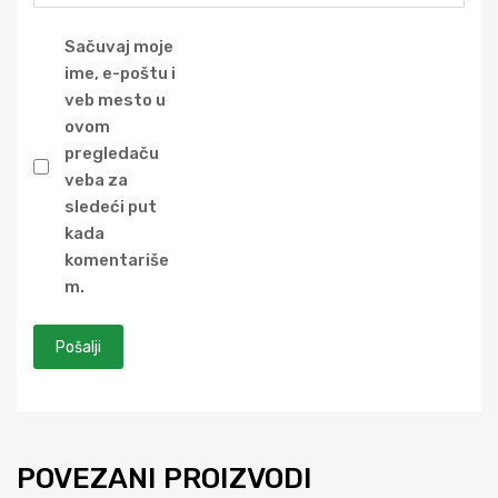
Sačuvaj moje
ime, e-poštu i
veb mesto u
ovom
pregledaču
veba za
sledeći put
kada
komentariše
m.
POVEZANI PROIZVODI