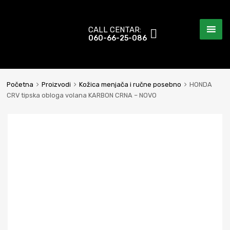
CALL CENTAR:
060-66-25-086
Početna
Proizvodi
Kožica menjača i ručne posebno
HONDA
CRV tipska obloga volana KARBON CRNA – NOVO