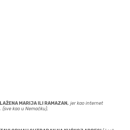
 BLAŽENA MARIJA ILI RAMAZAN,
jer kao internet
 .
(sve kao u Nemačku).