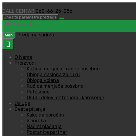
CALL CENTAR:
060-66-25-086
Korpa
0,00
RSD
0
Predji na sadržaj
Meni
O Nama
Proizvodi
Kožica menjača i ručne posebno
Obloga naslona za ruku
Obloga volana
Ručica menjača posebno
Patosnice
Ostali delovi enterijera i karoserije
Usluge
Česta pitanja
Kako da poručim
Isporuka
Načini plaćanja
Postanite partner