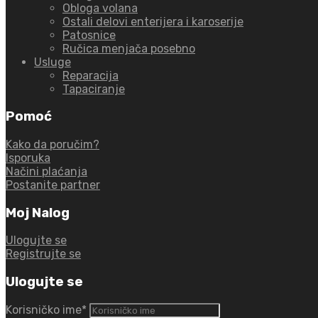
Obloga volana
Ostali delovi enterijera i karoserije
Patosnice
Ručica menjača posebno
Usluge
Reparacija
Tapaciranje
Pomoć
Kako da poručim?
Isporuka
Načini plaćanja
Postanite partner
Moj Nalog
Ulogujte se
Registrujte se
Ulogujte se
Korisničko ime
*