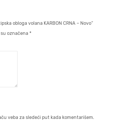
 tipska obloga volana KARBON CRNA – Novo“
 su označena
*
aču veba za sledeći put kada komentarišem.