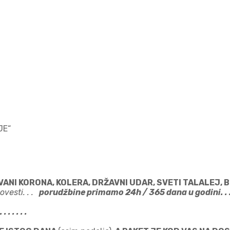
JE“
 VANI KORONA, KOLERA, DRŽAVNI UDAR, SVETI TALALEJ,
vesti. . .
porudžbine primamo 24h / 365 dana u godini. .
. . . . .