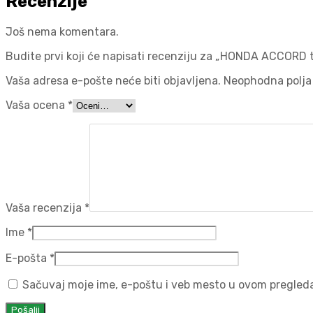
Recenzije
Još nema komentara.
Budite prvi koji će napisati recenziju za „HONDA ACCORD
Vaša adresa e-pošte neće biti objavljena.
Neophodna polja
Vaša ocena
*
Vaša recenzija
*
Ime
*
E-pošta
*
Sačuvaj moje ime, e-poštu i veb mesto u ovom pregled