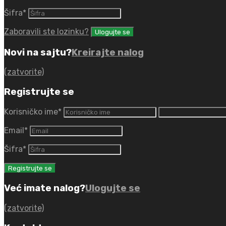
Šifra
*
Zaboravili ste lozinku?
Novi na sajtu?
Kreirajte nalog
(zatvorite)
Registrujte se
Korisničko ime
*
Email
*
Šifra
*
Već imate nalog?
Ulogujte se
(zatvorite)