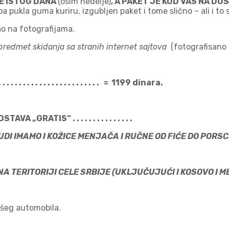
JE ISTOG DANA
(osim nedelje)
, A PAKET JE KOD VAS NA D
ukla guma kuriru, izgubljen paket i tome slično – ali i to se
ao na fotografijama.
predmet skidanja sa stranih internet sajtova
(fotografisano 
. . . . . . . . . . . . . . . . . . . . . . . . . = 1199 dinara.
AVA „GRATIS“ . . . . . . . . . . . . . . .
UDI IMAMO I KOŽICE MENJAČA I RUČNE OD FIĆE DO PORSC
A TERITORIJI CELE SRBIJE (UKLJUČUJUĆI I KOSOVO I 
Vašeg automobila.