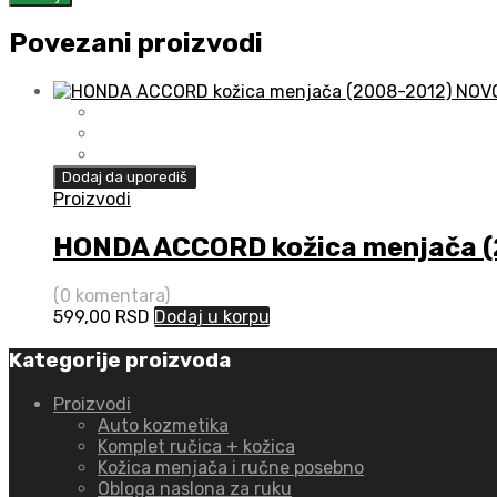
Povezani proizvodi
Dodaj da uporediš
Proizvodi
HONDA ACCORD kožica menjača 
(0 komentara)
599,00
RSD
Dodaj u korpu
Kategorije proizvoda
Proizvodi
Auto kozmetika
Komplet ručica + kožica
Kožica menjača i ručne posebno
Obloga naslona za ruku