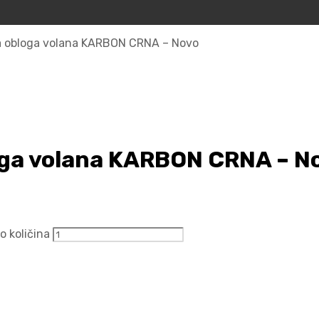
 obloga volana KARBON CRNA – Novo
ga volana KARBON CRNA – N
 količina