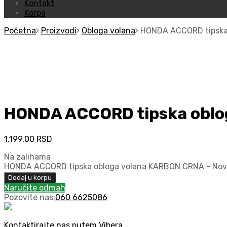
Kontakt
Korpa
Početna
Proizvodi
Obloga volana
HONDA ACCORD tipska
HONDA ACCORD tipska oblo
1.199,00
RSD
Na zalihama
HONDA ACCORD tipska obloga volana KARBON CRNA - Novo
Dodaj u korpu
Naručite odmah
Pozovite nas:
060 6625086
Kontaktirajte nas putem Vibera