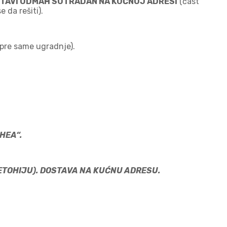
OSTAVI ODMAH SUTRADAN NA KUĆNOJ ADRESI
(čast
 da rešiti).
pre same ugradnje).
HEA“.
METOHIJU). DOSTAVA NA KUĆNU ADRESU.