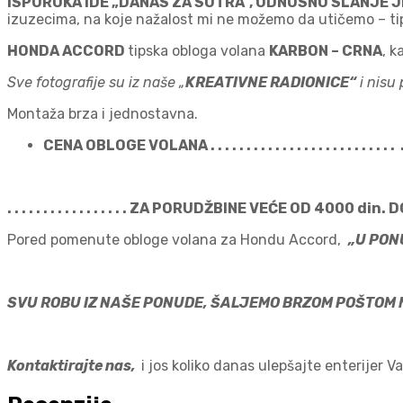
ISPORUKA IDE „DANAS ZA SUTRA“, ODNOSNO SLANJE 
izuzecima, na koje nažalost mi ne možemo da utičemo – tipa p
HONDA ACCORD
tipska obloga volana
KARBON – CRNA
, k
Sve fotografije su iz naše „
KREATIVNE RADIONICE“
i nisu 
Montaža brza i jednostavna.
CENA OBLOGE VOLANA . . . . . . . . . . . . . . . . . . . . . . . . . .
. . . . . . . . . . . . . . . . . ZA PORUDŽBINE VEĆE OD 4000 din. DOST
Pored pomenute obloge volana za Hondu Accord,
„U PON
SVU ROBU IZ NAŠE PONUDE, ŠALJEMO BRZOM POŠTOM N
Kontaktirajte nas,
i jos koliko danas ulepšajte enterijer 