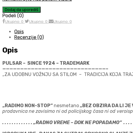
Dodaj da uporediš
Podeli (0)
Ukupno: 0
Ukupno: 0
Ukupno: 0
Opis
Recenzije (0)
Opis
PULSAR – SINCE 1924 – TRADEMARK
—————————————————————————————–
„ZA UDOBNU VOŽNJU SA STILOM – TRADICIJA KOJA TRA
„RADIMO NON-STOP“
nesmetano
„BEZ OBZIRA DA LI JE
prodavnica ne zavisimo ni od policijskog časa ni od veroispo
. . . . . . . . . . . . . „RADNO VREME – DOK NE POPADAMO“ . . . . . . 