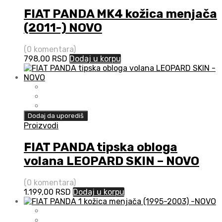
FIAT PANDA MK4 kožica menjača
(2011-) NOVO
(0 komentara)
798,00
RSD
Dodaj u korpu
Dodaj da uporediš
Proizvodi
FIAT PANDA tipska obloga
volana LEOPARD SKIN – NOVO
(0 komentara)
1.199,00
RSD
Dodaj u korpu