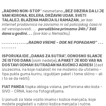
„RADIMO NON-STOP
“ nesmetano
„BEZ OBZIRA DA LI JE
VANI KORONA, KOLERA, DRŽAVNI UDAR, SVETI
TALALEJ, BLAŽENA MARIJA ILI RAMAZAN,
jer kao
internet prodavnica ne zavisimo ni od policijskog časa ni
od veroispovesti. . .
porudžbine primamo 24h / 365
dana u godini. . .
(sve kao u Nemačku).
. . . . . . . . . . . . . „RADNO VREME – DOK NE POPADAMO“ . . .
. . . . . . . .
ISPORUKA IDE „DANAS ZA SUTRA“, ODNOSNO SLANJE
JE ISTOG DANA
(osim nedelje)
, A PAKET JE KOD VAS NA
DOSTAVI ODMAH SUTRADAN NA KUĆNOJ ADRESI
(čast
izuzecima, na koje nažalost mi ne možemo da utičemo –
tipa pukla guma kuriru, izgubljen paket i tome slično – ali
i to se da rešiti).
FIAT PANDA
tispka obloga volana, perforirana eko koža –
SIVO – CRNA, kao na fotografijama.
U ponudi za Vaše vozilo imamo i kožice menjača, koje
možete pogledati u rubrici kožica menjača i ručne.