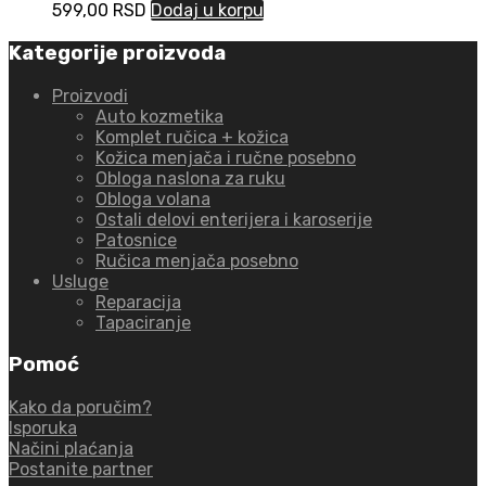
599,00
RSD
Dodaj u korpu
Kategorije proizvoda
Proizvodi
Auto kozmetika
Komplet ručica + kožica
Kožica menjača i ručne posebno
Obloga naslona za ruku
Obloga volana
Ostali delovi enterijera i karoserije
Patosnice
Ručica menjača posebno
Usluge
Reparacija
Tapaciranje
Pomoć
Kako da poručim?
Isporuka
Načini plaćanja
Postanite partner