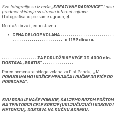
Sve fotografije su iz naše „
KREATIVNE RADIONICE“
i nisu
predmet skidanja sa stranih internet sajtova
(fotografisano pre same ugradnje).
Montaža brza i jednostavna.
CENA OBLOGE VOLANA . . . . . . . . . . . . . . . . . . . . . . . . . .
. . . . . . . . . . . . . . . . . . . . . . . . = 1199 dinara.
. . . . . . . . . . . . . . . . . ZA PORUDŽBINE VEĆE OD 4000 din.
DOSTAVA „GRATIS“ . . . . . . . . . . . . . . .
Pored pomenute obloge volana za Fiat Pandu,
„U
PONUDI IMAMO I KOŽICE MENJAČA I RUČNE OD FIĆE DO
PORSCHEA“.
SVU ROBU IZ NAŠE PONUDE, ŠALJEMO BRZOM POŠTOM
NA TERITORIJI CELE SRBIJE (UKLJUČUJUĆI I KOSOVO I
METOHIJU). DOSTAVA NA KUĆNU ADRESU.