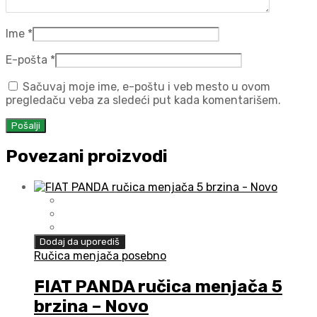
Ime
*
E-pošta
*
Sačuvaj moje ime, e-poštu i veb mesto u ovom
pregledaču veba za sledeći put kada komentarišem.
Povezani proizvodi
Dodaj da uporediš
Ručica menjača posebno
FIAT PANDA ručica menjača 5
brzina – Novo