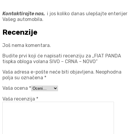
Kontaktirajte nas,
i jos koliko danas ulepšajte enterijer
Vašeg automobila.
Recenzije
Još nema komentara.
Budite prvi koji će napisati recenziju za „FIAT PANDA
tispka obloga volana SIVO – CRNA – NOVO“
Vaša adresa e-pošte neće biti objavljena.
Neophodna
polja su označena
*
Vaša ocena
*
Vaša recenzija
*