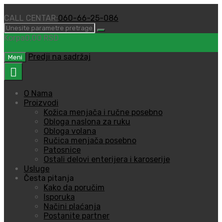
CALL CENTAR:
060-66-25-086
Korpa
0,00
RSD
0
Predji na sadržaj
Meni
O Nama
Proizvodi
Kožica menjača i ručne posebno
Obloga naslona za ruku
Obloga volana
Ručica menjača posebno
Patosnice
Ostali delovi enterijera i karoserije
Usluge
Česta pitanja
Kako da poručim
Isporuka
Načini plaćanja
Postanite partner