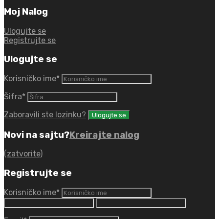
Moj Nalog
Ulogujte se
Registrujte se
Ulogujte se
Korisničko ime
*
Šifra
*
Zaboravili ste lozinku?
Novi na sajtu?
Kreirajte nalog
(zatvorite)
Registrujte se
Korisničko ime
*