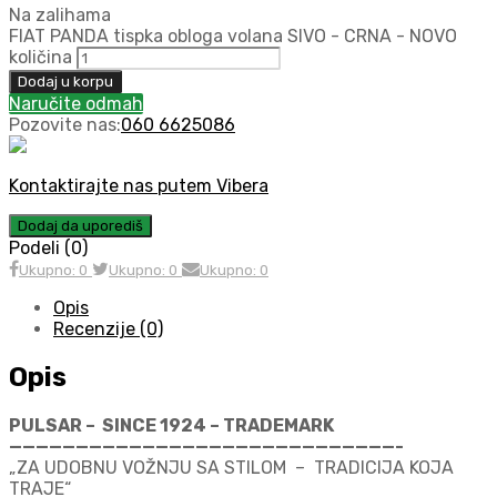
Na zalihama
FIAT PANDA tispka obloga volana SIVO - CRNA - NOVO
količina
Dodaj u korpu
Naručite odmah
Pozovite nas:
060 6625086
Kontaktirajte nas putem Vibera
Dodaj da uporediš
Podeli (0)
Ukupno: 0
Ukupno: 0
Ukupno: 0
Opis
Recenzije (0)
Opis
PULSAR – SINCE 1924 – TRADEMARK
—————————————————————————————-
„ZA UDOBNU VOŽNJU SA STILOM – TRADICIJA KOJA
TRAJE“