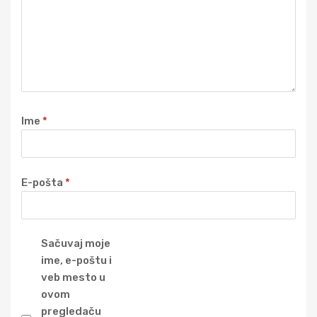
Ime
*
E-pošta
*
Sačuvaj moje
ime, e-poštu i
veb mesto u
ovom
pregledaču