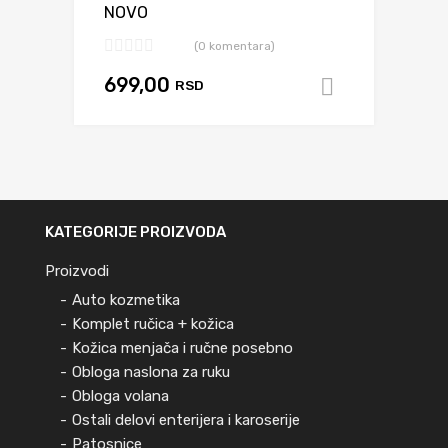
NOVO
(0 komentara)
699,00
RSD
Dodaj u k
KATEGORIJE PROIZVODA
Proizvodi
Auto kozmetika
Komplet ručica + kožica
Kožica menjača i ručne posebno
Obloga naslona za ruku
Obloga volana
Ostali delovi enterijera i karoserije
Patosnice