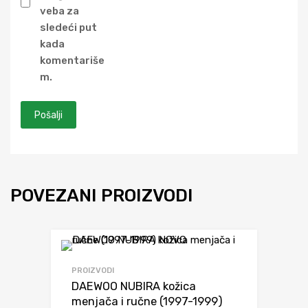
veba za
sledeći put
kada
komentariše
m.
POVEZANI PROIZVODI
Dodaj da uporediš
PROIZVODI
DAEWOO NUBIRA kožica
menjača i ručne (1997-1999)