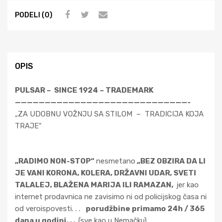
PODELI (0)
OPIS
PULSAR – SINCE 1924 – TRADEMARK
—————————————————————————————-
„ZA UDOBNU VOŽNJU SA STILOM – TRADICIJA KOJA
TRAJE“
„RADIMO NON-STOP“
nesmetano
„BEZ OBZIRA DA LI
JE VANI KORONA, KOLERA, DRŽAVNI UDAR, SVETI
TALALEJ, BLAŽENA MARIJA ILI RAMAZAN,
jer kao
internet prodavnica ne zavisimo ni od policijskog časa ni
od veroispovesti. . .
porudžbine primamo 24h / 365
dana u godini. . .
(sve kao u Nemačku).