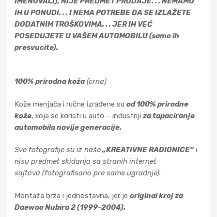
IMENOVALI), NIJE PREDMET PRODAJE. . . NEMAMO
IH U PONUDI. . . I NEMA POTREBE DA SE IZLAŽETE
DODATNIM TROŠKOVIMA. . . JER IH VEĆ
POSEDUJETE U VAŠEM AUTOMOBILU (samo ih
presvucite).
100% prirodna koža
(crna)
Kože menjača i ručne izrađene su
od 100% prirodne
kože
, koja se koristi u auto – industriji
za tapaciranje
automobila novije generacije.
Sve fotografije su iz naše
„KREATIVNE RADIONICE“
i
nisu predmet skidanja sa stranih internet
sajtova
(fotografisano pre same ugradnje).
Montaža brza i jednostavna, jer je
original kroj za
Daewoo Nubira 2 (1999-2004).