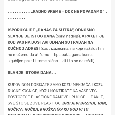
. . . . . . . . . . . . . „RADNO VREME – DOK NE POPADAMO“ .
. . . . . . . . . .
ISPORUKA IDE „DANAS ZA SUTRA“, ODNOSNO
SLANJE JE ISTOG DANA
(osim nedelje)
, A PAKET JE
KOD VAS NA DOSTAVI ODMAH SUTRADAN NA
KUĆNOJ ADRESI
(čast izuzecima, na koje nažalost mi
ne možemo da utičemo – tipa pukla guma kuriru,
izgubljen paket i tome slično – ali i to se da rešiti).
SLANJE ISTOGA DANA. . .
KUPOVINOM DOBIJATE SAMO KOŽU MENJAČA I KOŽU
RUČNE KOČNICE, KOJU MONTIRATE NA VAŠE VEĆ
POSTOJEĆE PLASTIČNE RAMOVE I RUČICE. . . DAKLE,
SVE ŠTO SE ZOVE PLASTIKA,
BROJEVI BRZINA,
RAM,
RUČICA, RUČKA, KRUŠKA (KAKO GOD VI TO