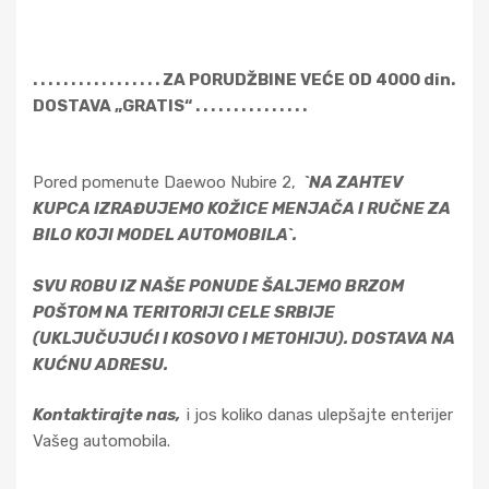
. . . . . . . . . . . . . . . . . ZA PORUDŽBINE VEĆE OD 4000 din.
DOSTAVA „GRATIS“ . . . . . . . . . . . . . . .
Pored pomenute Daewoo Nubire 2,
`NA ZAHTEV
KUPCA IZRAĐUJEMO KOŽICE MENJAČA I RUČNE ZA
BILO KOJI MODEL AUTOMOBILA`.
SVU ROBU IZ NAŠE PONUDE ŠALJEMO BRZOM
POŠTOM NA TERITORIJI CELE SRBIJE
(UKLJUČUJUĆI I KOSOVO I METOHIJU). DOSTAVA NA
KUĆNU ADRESU.
Kontaktirajte nas,
i jos koliko danas ulepšajte enterijer
Vašeg automobila.