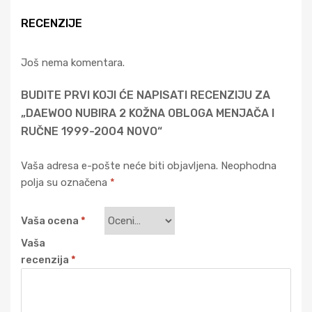
RECENZIJE
Još nema komentara.
BUDITE PRVI KOJI ĆE NAPISATI RECENZIJU ZA
„DAEWOO NUBIRA 2 KOŽNA OBLOGA MENJAČA I
RUČNE 1999-2004 NOVO“
Vaša adresa e-pošte neće biti objavljena.
Neophodna
polja su označena
*
Vaša ocena
*
Vaša
recenzija
*