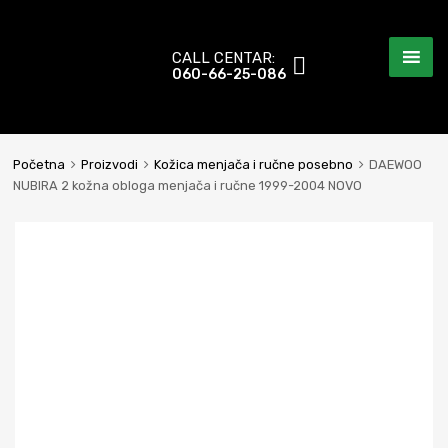
CALL CENTAR:
060-66-25-086
Početna
Proizvodi
Kožica menjača i ručne posebno
DAEWOO
NUBIRA 2 kožna obloga menjača i ručne 1999-2004 NOVO