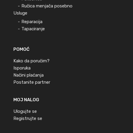
Ručica menjača posebno
Usluge
Reparacija
Tapaciranje
POMOĆ
Kako da poručim?
Isporuka
Načini plaćanja
Postanite partner
MOJ NALOG
Ulogujte se
Registrujte se