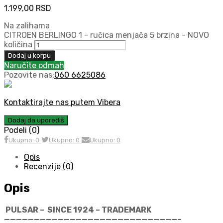
1.199,00
RSD
Na zalihama
CITROEN BERLINGO 1 - ručica menjača 5 brzina - NOVO
količina
Dodaj u korpu
Naručite odmah
Pozovite nas:
060 6625086
Kontaktirajte nas putem Vibera
Dodaj da uporediš
Podeli (0)
Ukupno: 0
Ukupno: 0
Ukupno: 0
Opis
Recenzije (0)
Opis
PULSAR – SINCE 1924 – TRADEMARK
—————————————————————————————–