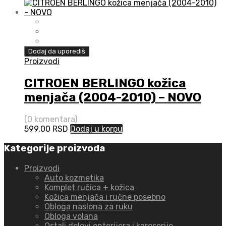
Dodaj da uporediš
Proizvodi
CITROEN BERLINGO kožica
menjača (2004-2010) – NOVO
(0 komentara)
599,00
RSD
Dodaj u korpu
Kategorije proizvoda
Proizvodi
Auto kozmetika
Komplet ručica + kožica
Kožica menjača i ručne posebno
Obloga naslona za ruku
Obloga volana
Ostali delovi enterijera i karoserije