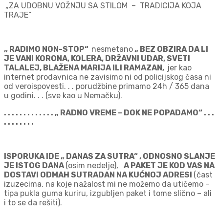
„ZA UDOBNU VOŽNJU SA STILOM – TRADICIJA KOJA
TRAJE“
„ RADIMO NON-STOP“
nesmetano
„ BEZ OBZIRA DA LI
JE VANI KORONA, KOLERA, DRŽAVNI UDAR, SVETI
TALALEJ, BLAŽENA MARIJA ILI RAMAZAN,
jer kao
internet prodavnica ne zavisimo ni od policijskog časa ni
od veroispovesti. . . porudžbine primamo 24h / 365 dana
u godini. . . (sve kao u Nemačku).
. . . . . . . . . . . . . „ RADNO VREME – DOK NE POPADAMO“ . . .
. . . . . . . .
ISPORUKA IDE „ DANAS ZA SUTRA“ , ODNOSNO SLANJE
JE ISTOG DANA
(osim nedelje),
A PAKET JE KOD VAS NA
DOSTAVI ODMAH SUTRADAN NA KUĆNOJ ADRESI
(čast
izuzecima, na koje nažalost mi ne možemo da utičemo –
tipa pukla guma kuriru, izgubljen paket i tome slično – ali
i to se da rešiti).