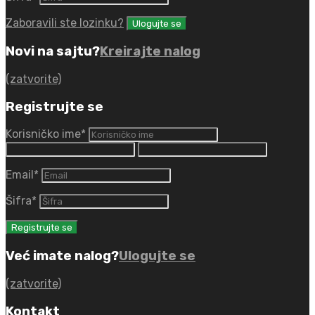
Zaboravili ste lozinku?
Novi na sajtu?
Kreirajte nalog
(zatvorite)
Registrujte se
Korisničko ime
*
Email
*
Šifra
*
Već imate nalog?
Ulogujte se
(zatvorite)
Kontakt