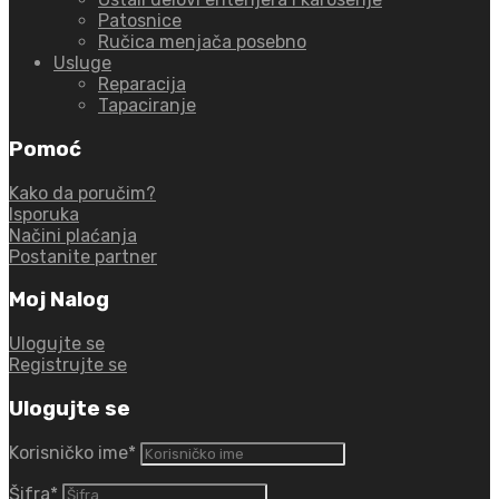
Patosnice
Ručica menjača posebno
Usluge
Reparacija
Tapaciranje
Pomoć
Kako da poručim?
Isporuka
Načini plaćanja
Postanite partner
Moj Nalog
Ulogujte se
Registrujte se
Ulogujte se
Korisničko ime
*
Šifra
*