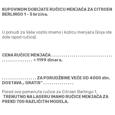
KUPOVINOM DOBIJATE RUČICU MENJAČA ZA CITROEN
BERLINGO 1 – 5 brzina.
U ponudi za Vaše vozilo imamo i kožicu menjača (koja ide
dole ispod ručice).
CENA RUČICE MENJAČA . . . . . . . . . . . . . . . . . . . . . . . . . . . . . .
. . . . . . . . . . . . . . . = 1199 dinara.
. . . . . . . . . . . . . . . . . ZA PORUDŽBINE VEĆE OD 4000 din.
DOSTAVA „ GRATIS“ . . . . . . . . . . . . . . .
Pored ove pomenute ručice za Citroen Berlingo 1,
TRENUTNO NA LAGERU IMAMO RUČICE MENJAČA ZA
PREKO 700 RAZLIČITIH MODELA.