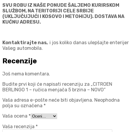
SVU ROBU IZ NAŠE PONUDE ŠALJEMO KURIRSKOM
SLUŽBOM, NA TERITORIJI CELE SRBIJE
(UKLJUČUJUĆI I KOSOVO I METOHIJU). DOSTAVA NA
KUĆNU ADRESU.
Kontaktirajte nas,
i jos koliko danas ulepšajte enterijer
Vašeg automobila.
Recenzije
Još nema komentara.
Budite prvi koji će napisati recenziju za „CITROEN
BERLINGO 1 – ručica menjača 5 brzina – NOVO“
Vaša adresa e-pošte neće biti objavljena.
Neophodna
polja su označena
*
Vaša ocena
*
Vaša recenzija
*