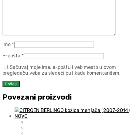
Ime
*
E-pošta
*
Sačuvaj moje ime, e-poštu i veb mesto u ovom
pregledaču veba za sledeći put kada komentarišem.
Povezani proizvodi