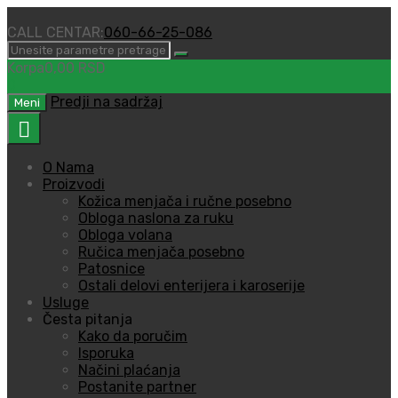
CALL CENTAR:
060-66-25-086
Korpa
0,00
RSD
0
Predji na sadržaj
Meni
O Nama
Proizvodi
Kožica menjača i ručne posebno
Obloga naslona za ruku
Obloga volana
Ručica menjača posebno
Patosnice
Ostali delovi enterijera i karoserije
Usluge
Česta pitanja
Kako da poručim
Isporuka
Načini plaćanja
Postanite partner