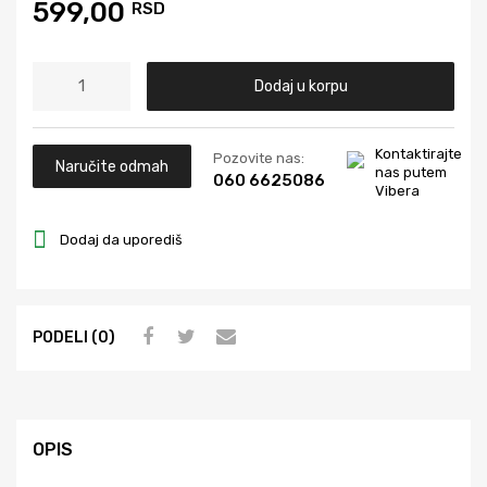
599,00
RSD
Dodaj u korpu
Kontaktirajte
Pozovite nas:
Naručite odmah
nas putem
060 6625086
Vibera
Dodaj da uporediš
PODELI (0)
OPIS