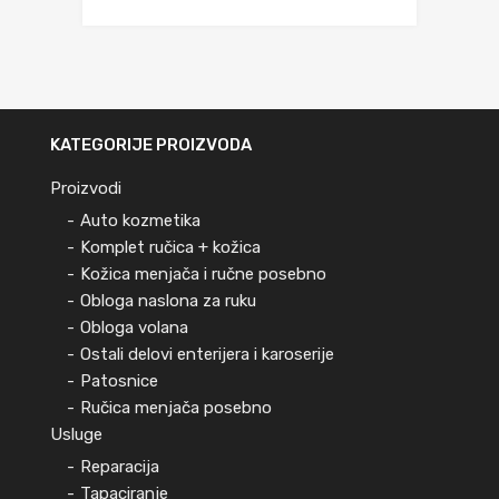
KATEGORIJE PROIZVODA
Proizvodi
Auto kozmetika
Komplet ručica + kožica
Kožica menjača i ručne posebno
Obloga naslona za ruku
Obloga volana
Ostali delovi enterijera i karoserije
Patosnice
Ručica menjača posebno
Usluge
Reparacija
Tapaciranje