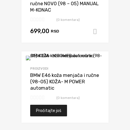
ručne N0V0 (98 – 05) MANUAL
M-KONAC
(0 komentara)
699,00
RSD
Dodaj u k
Dodaj da uporediš
PROIZVODI
BMW E46 koža menjača i ručne
(98-05) KOŽA- M POWER
automatic
(0 komentara)
Pročitajte još