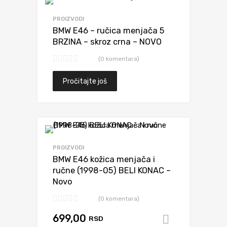
Dodaj da uporediš
PROIZVODI
BMW E46 – ručica menjača 5
BRZINA – skroz crna – NOVO
(0 komentara)
Pročitajte još
Dodaj da uporediš
PROIZVODI
BMW E46 kožica menjača i
ručne (1998-05) BELI KONAC –
Novo
(0 komentara)
699,00
RSD
Dodaj u k