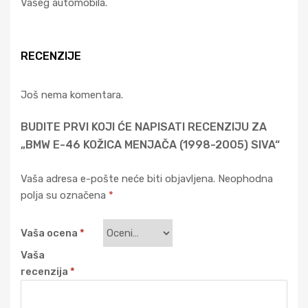
Vašeg automobila.
RECENZIJE
Još nema komentara.
BUDITE PRVI KOJI ĆE NAPISATI RECENZIJU ZA
„BMW E-46 KOŽICA MENJAČA (1998-2005) SIVA“
Vaša adresa e-pošte neće biti objavljena.
Neophodna
polja su označena
*
Vaša ocena
*
Vaša
recenzija
*