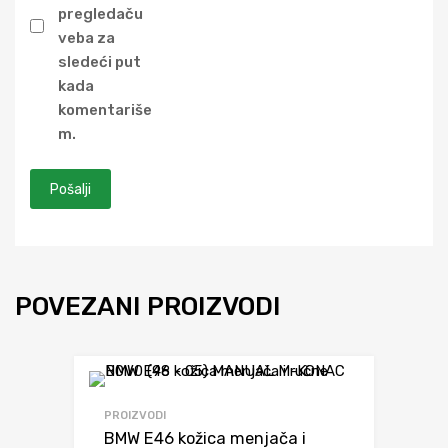
pregledaču
veba za
sledeći put
kada
komentariše
m.
POVEZANI PROIZVODI
Dodaj da uporediš
PROIZVODI
BMW E46 kožica menjača i