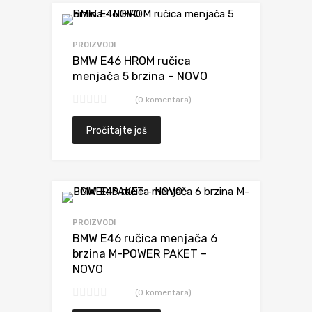
Dodaj da uporediš
PROIZVODI
BMW E46 HROM ručica
menjača 5 brzina – NOVO
(0 komentara)
Pročitajte još
Dodaj da uporediš
PROIZVODI
BMW E46 ručica menjača 6
brzina M-POWER PAKET –
NOVO
(0 komentara)