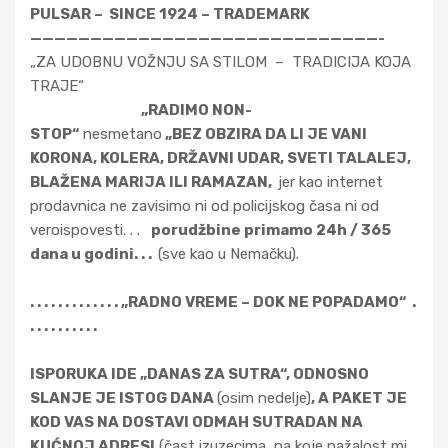
PULSAR – SINCE 1924 – TRADEMARK
—————————————————————————————-
„ZA UDOBNU VOŽNJU SA STILOM – TRADICIJA KOJA
TRAJE“
„RADIMO NON-
STOP“
nesmetano
„BEZ OBZIRA DA LI JE VANI
KORONA, KOLERA, DRŽAVNI UDAR, SVETI TALALEJ,
BLAŽENA MARIJA ILI RAMAZAN,
jer kao internet
prodavnica ne zavisimo ni od policijskog časa ni od
veroispovesti. . .
porudžbine primamo 24h / 365
dana u godini. . .
(sve kao u Nemačku).
. . . . . . . . . . . . . „RADNO VREME – DOK NE POPADAMO“ .
. . . . . . . . . .
ISPORUKA IDE „DANAS ZA SUTRA“, ODNOSNO
SLANJE JE ISTOG DANA
(osim nedelje)
, A PAKET JE
KOD VAS NA DOSTAVI ODMAH SUTRADAN NA
KUĆNOJ ADRESI
(čast izuzecima, na koje nažalost mi