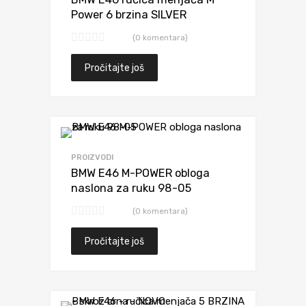
Power 6 brzina SILVER
(0 komentara)
Pročitajte još
Dodaj da uporediš
PROIZVODI
BMW E46 M-POWER obloga
naslona za ruku 98-05
(0 komentara)
Pročitajte još