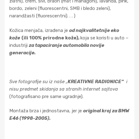
zlatni), crem, sivi, braon (mat i mahagoni), lavanda, pink,
bordo, zeleni (fluorescentni, SMB i bledo zeleni),
narandžasti (fluorescentni). . . )
Kožica menjača, izrađena je
od najkvalitetnije eko
kože
(ili 100% prirodne kože),
koja se koristi u auto –
industriji
za tapaciranje automobila novije
generacije.
Sve fotografije su iz naše „
KREATIVNE RADIONICE“
i
nisu predmet skidanja sa stranih internet sajtova
(fotografisano pre same ugradnje).
Montaža brza i jednostavna, jer je
original kroj za BMW
E46 (1998-2005).