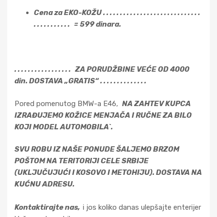
Cena za EKO-KOŽU . . . . . . . . . . . . . . . . . . . . . . . . . . . . .
. . . . . . . . . . . = 599 dinara.
. . . . . . . . . . . . . . . . . ZA PORUDŽBINE VEĆE OD 4000
din. DOSTAVA „GRATIS“ . . . . . . . . . . . . . .
Pored pomenutog BMW-a E46,
NA ZAHTEV KUPCA
IZRAĐUJEMO KOŽICE MENJAČA I RUČNE ZA BILO
KOJI MODEL AUTOMOBILA`.
SVU ROBU IZ NAŠE PONUDE ŠALJEMO BRZOM
POŠTOM NA TERITORIJI CELE SRBIJE
(UKLJUČUJUĆI I KOSOVO I METOHIJU). DOSTAVA NA
KUĆNU ADRESU.
Kontaktirajte nas,
i jos koliko danas ulepšajte enterijer