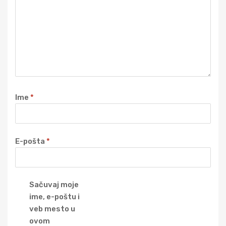
Ime
*
E-pošta
*
Sačuvaj moje
ime, e-poštu i
veb mesto u
ovom