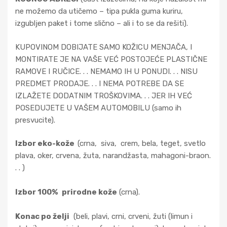
ne možemo da utičemo – tipa pukla guma kuriru,
izgubljen paket i tome slično – ali i to se da rešiti).
KUPOVINOM DOBIJATE SAMO KOŽICU MENJAČA, I
MONTIRATE JE NA VAŠE VEĆ POSTOJEĆE PLASTIČNE
RAMOVE I RUČICE. . . NEMAMO IH U PONUDI. . . NISU
PREDMET PRODAJE. . . I NEMA POTREBE DA SE
IZLAŽETE DODATNIM TROŠKOVIMA. . . JER IH VEĆ
POSEDUJETE U VAŠEM AUTOMOBILU (samo ih
presvucite).
Izbor eko-kože
(crna, siva, crem, bela, teget, svetlo
plava, oker, crvena, žuta, narandžasta, mahagoni-braon.
. . )
Izbor 100%
prirodne kože
(crna).
Konac po želji
(beli, plavi, crni, crveni, žuti (limun i