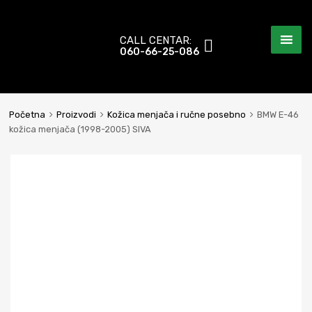
CALL CENTAR:
060-66-25-086
Početna
Proizvodi
Kožica menjača i ručne posebno
BMW E-46
kožica menjača (1998-2005) SIVA