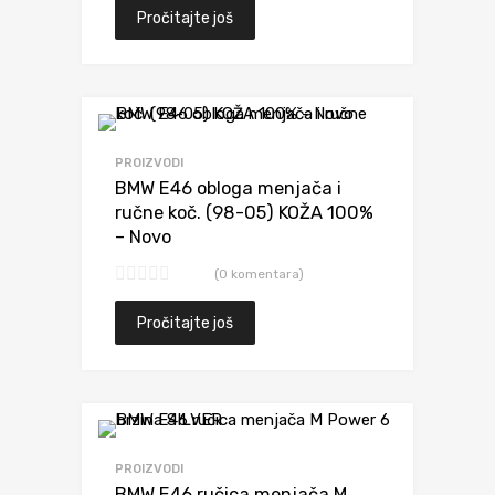
Pročitajte još
Dodaj da uporediš
PROIZVODI
BMW E46 obloga menjača i
ručne koč. (98-05) KOŽA 100%
– Novo
(0 komentara)
Pročitajte još
Dodaj da uporediš
PROIZVODI
BMW E46 ručica menjača M