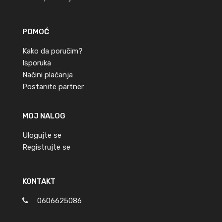
POMOĆ
Kako da poručim?
Isporuka
Načini plaćanja
Postanite partner
MOJ NALOG
Ulogujte se
Registrujte se
KONTAKT
0606625086