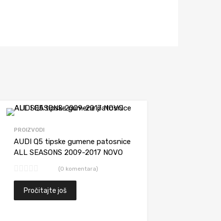
Dodaj da uporediš
PROIZVODI
AUDI Q5 tipske gumene patosnice
ALL SEASONS 2009-2017 NOVO
(0 komentara)
Pročitajte još