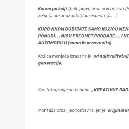
Konac po želji
(beli, plavi, crni, crveni, žut
zeleni), narandžasti (fluorescentni). . . )
KUPOVINOM DOBIJATE SAMO KOŽICU MENJA
PONUDI. . . NISU PREDMET PRODAJE. . . 
AUTOMOBILU (samo ih presvucite).
Kožica menjača izrađena je
od najkvalitetni
generacije.
Sve fotografije su iz naše
„KREATIVNE RAD
Montaža brza i jednostavna, jer je
original 