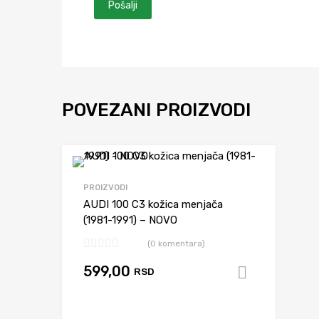
POVEZANI PROIZVODI
Dodaj da upore
PROIZVODI
AUDI 100 C3 kožica menjača
(1981-1991) – NOVO
(0 komentara)
599,00
RSD
Dodaj u 