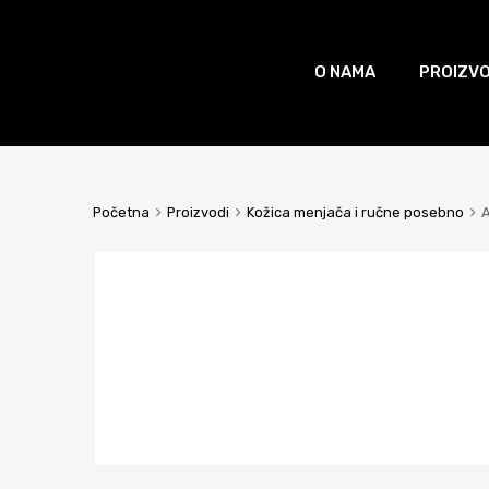
O NAMA
PROIZVO
Početna
Proizvodi
Kožica menjača i ručne posebno
A