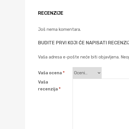
RECENZIJE
Još nema komentara.
BUDITE PRVI KOJI ĆE NAPISATI RECENZI
Vaša adresa e-pošte neće biti objavljena.
Neo
Vaša ocena
*
Vaša
recenzija
*