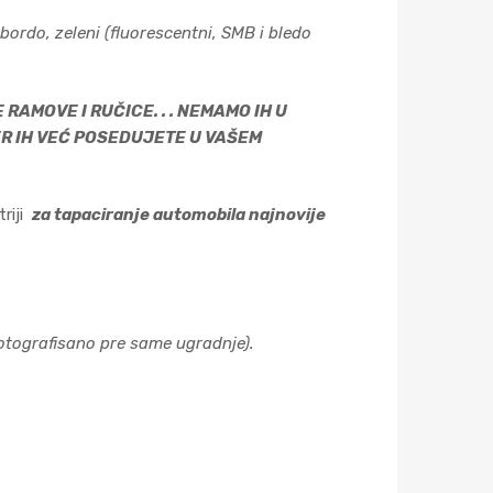
k, bordo, zeleni (fluorescentni, SMB i bledo
AMOVE I RUČICE. . . NEMAMO IH U
JER IH VEĆ POSEDUJETE U VAŠEM
triji
za tapaciranje automobila najnovije
fotografisano pre same ugradnje).