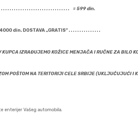
 . . . . . . . . . . . . . . . . . . . . . . . . . . . . . = 599 din.
 4000 din. DOSTAVA „GRATIS“ . . . . . . . . . . . . . . .
 KUPCA IZRAĐUJEMO KOŽICE MENJAČA I RUČNE ZA BILO K
OM POŠTOM NA TERITORIJI CELE SRBIJE (UKLJUČUJUĆI I 
jte enterijer Vašeg automobila.