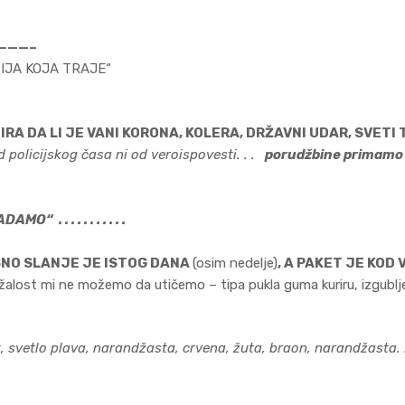
———–
IJA KOJA TRAJE“
IRA DA LI JE VANI KORONA, KOLERA, DRŽAVNI UDAR, SVETI
 policijskog časa ni od veroispovesti. . .
porudžbine primamo 2
MO“ . . . . . . . . . . .
SNO SLANJE JE ISTOG DANA
(osim nedelje)
, A PAKET JE KO
alost mi ne možemo da utičemo – tipa pukla guma kuriru, izgubljen
, svetlo plava, narandžasta, crvena, žuta, braon, narandžasta. . 