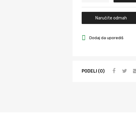
Naručite odmah
Dodaj da uporediš
PODELI (0)