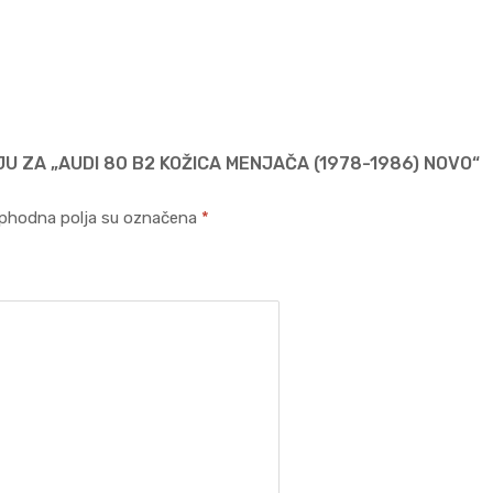
JU ZA „AUDI 80 B2 KOŽICA MENJAČA (1978-1986) NOVO“
phodna polja su označena
*