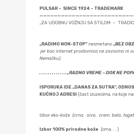
PULSAR – SINCE 1924 – TRADEMARK
——————————————————————————
„ZA UDOBNU VOŽNJU SA STILOM – TRADIC
„RADIMO NON-STOP“
nesmetano
„BEZ OBZ
jer kao internet prodavnica ne zavisimo ni od
Nemačku).
. . . . . . . . . . . . . „RADNO VREME – DOK NE POPADA
ISPORUKA IDE „DANAS ZA SUTRA“, ODNO
KUĆNOJ ADRESI
(čast izuzecima, na koje naž
Izbor eko-kože
(
crna,
siva,
crem, bela, teget
Izbor 100% prirodne k
ože
(crna. . . )