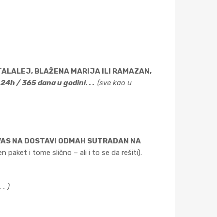
 TALALEJ, BLAŽENA MARIJA ILI RAMAZAN,
4h / 365 dana u godini. . .
(sve kao u
D VAS NA DOSTAVI ODMAH SUTRADAN NA
 paket i tome slično – ali i to se da rešiti).
. )