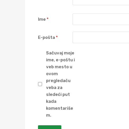
Ime
*
E-pošta
*
Sačuvaj moje
ime, e-poštu i
veb mesto u
ovom
pregledaču
veba za
sledeći put
kada
komentariše
m.