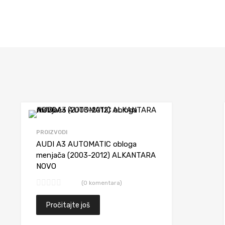
diš
Dodaj da uporediš
PROIZVODI
AUDI A3 AUTOMATIC obloga
menjača (2003-2012) ALKANTARA
NOVO
(0 komentara)
korpu
Pročitajte još