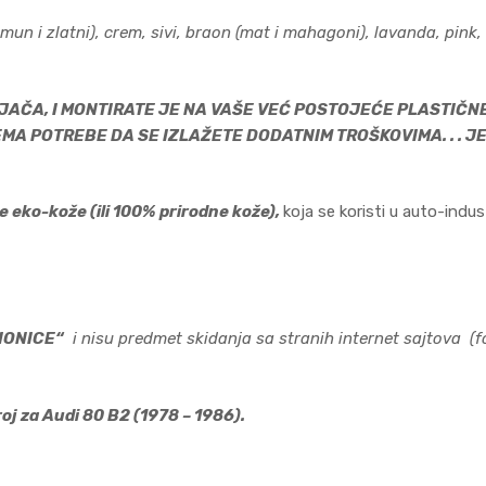
i (limun i zlatni), crem, sivi, braon (mat i mahagoni), lavanda, pin
ČA, I MONTIRATE JE NA VAŠE VEĆ POSTOJEĆE PLASTIČNE R
I NEMA POTREBE DA SE IZLAŽETE DODATNIM TROŠKOVIMA. . . 
je eko-kože (ili 100% prirodne kože),
koja se koristi u auto-indus
IONICE“
i nisu predmet skidanja sa stranih internet sajtova (
kroj za Audi 80 B2 (1978 – 1986).