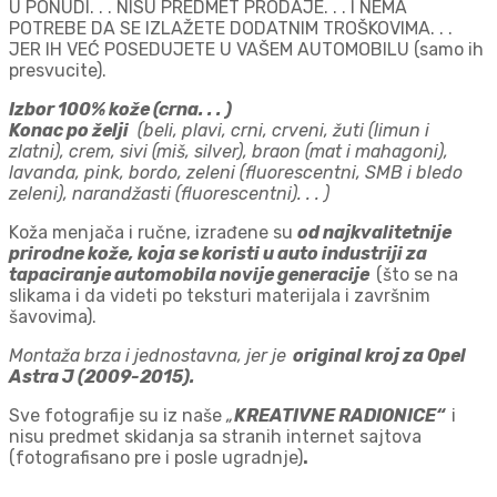
U PONUDI. . . NISU PREDMET PRODAJE. . . I NEMA
POTREBE DA SE IZLAŽETE DODATNIM TROŠKOVIMA. . .
JER IH VEĆ POSEDUJETE U VAŠEM AUTOMOBILU (samo ih
presvucite).
Izbor 100% kože (crna. . . )
Konac po želji
(beli, plavi, crni, crveni, žuti (limun i
zlatni), crem, sivi (miš, silver), braon (mat i mahagoni),
lavanda, pink, bordo, zeleni (fluorescentni, SMB i bledo
zeleni), narandžasti (fluorescentni). . . )
Koža menjača i ručne, izrađene su
od najkvalitetnije
prirodne kože, koja se koristi u auto industriji za
tapaciranje automobila novije generacije
(što se na
slikama i da videti po teksturi materijala i završnim
šavovima).
Montaža brza i jednostavna, jer je
original kroj za Opel
Astra J (2009-2015).
Sve fotografije su iz naše
„
KREATIVNE RADIONICE“
i
nisu predmet skidanja sa stranih internet sajtova
(fotografisano pre i posle ugradnje)
.