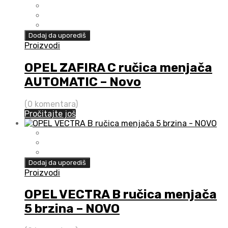
Dodaj da uporediš
Proizvodi
OPEL ZAFIRA C ručica menjača
AUTOMATIC – Novo
(0 komentara)
Pročitajte još
Dodaj da uporediš
Proizvodi
OPEL VECTRA B ručica menjača
5 brzina – NOVO