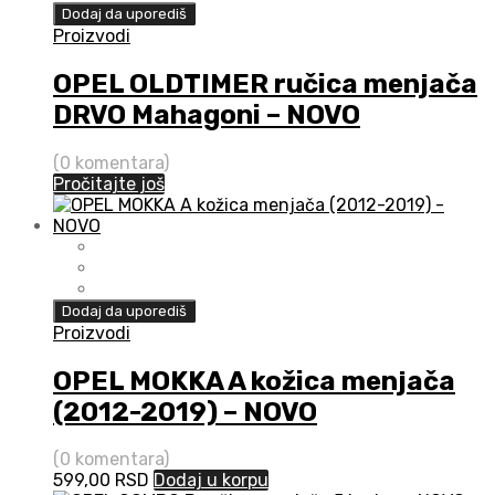
Dodaj da uporediš
Proizvodi
OPEL OLDTIMER ručica menjača
DRVO Mahagoni – NOVO
(0 komentara)
Pročitajte još
Dodaj da uporediš
Proizvodi
OPEL MOKKA A kožica menjača
(2012-2019) – NOVO
(0 komentara)
599,00
RSD
Dodaj u korpu