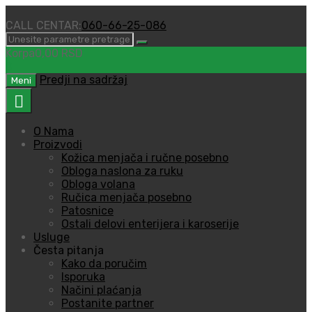
CALL CENTAR:
060-66-25-086
Korpa
0,00
RSD
0
Predji na sadržaj
Meni
O Nama
Proizvodi
Kožica menjača i ručne posebno
Obloga naslona za ruku
Obloga volana
Ručica menjača posebno
Patosnice
Ostali delovi enterijera i karoserije
Usluge
Česta pitanja
Kako da poručim
Isporuka
Načini plaćanja
Postanite partner