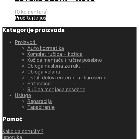
(0 komentara)
Pročitajte još
Kategorije proizvoda
Proizvodi
Auto kozmetika
Komplet ručica + kožica
Kožica menjača i ručne posebno
Obloga naslona za ruku
Obloga volana
Ostali delovi enterijera i karoserije
Patosnice
Ručica menjača posebno
Usluge
Reparacija
Tapaciranje
Pomoć
Kako da poručim?
Isporuka