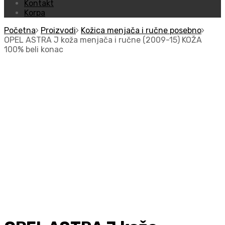
Kontakt
Korpa
Početna
Proizvodi
Kožica menjača i ručne posebno
OPEL ASTRA J koža menjača i ručne (2009-15) KOŽA
100% beli konac