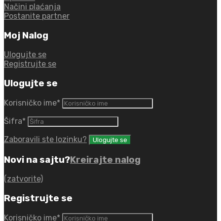
Načini plaćanja
Postanite partner
Moj Nalog
Ulogujte se
Registrujte se
Ulogujte se
Korisničko ime
*
Šifra
*
Zaboravili ste lozinku?
Novi na sajtu?
Kreirajte nalog
(zatvorite)
Registrujte se
Korisničko ime
*