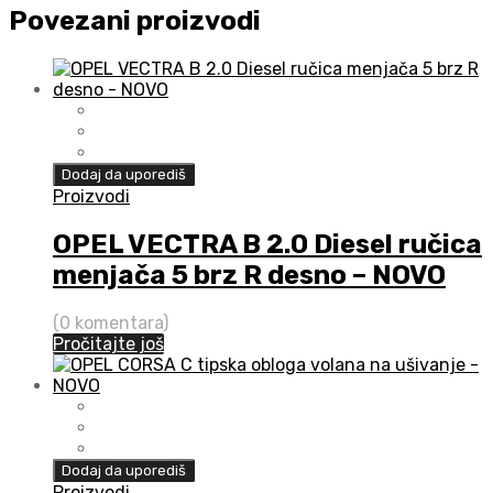
Povezani proizvodi
Dodaj da uporediš
Proizvodi
OPEL VECTRA B 2.0 Diesel ručica
menjača 5 brz R desno – NOVO
(0 komentara)
Pročitajte još
Dodaj da uporediš
Proizvodi