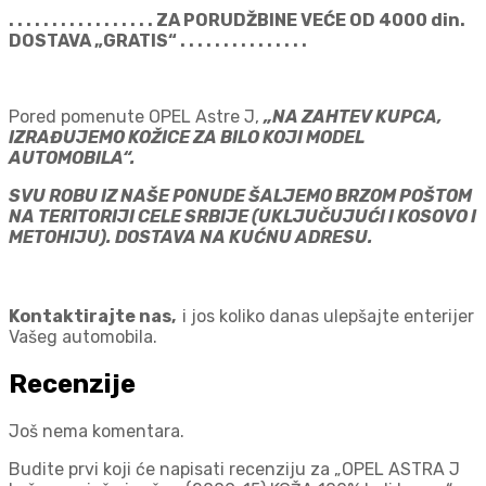
. . . . . . . . . . . . . . . . . ZA PORUDŽBINE VEĆE OD 4000 din.
DOSTAVA „GRATIS“ . . . . . . . . . . . . . . .
Pored pomenute OPEL Astre J,
„NA ZAHTEV KUPCA,
IZRAĐUJEMO KOŽICE ZA BILO KOJI MODEL
AUTOMOBILA“.
SVU ROBU IZ NAŠE PONUDE ŠALJEMO BRZOM POŠTOM
NA TERITORIJI CELE SRBIJE (UKLJUČUJUĆI I KOSOVO I
METOHIJU). DOSTAVA NA KUĆNU ADRESU.
Kontaktirajte nas,
i jos koliko danas ulepšajte enterijer
Vašeg automobila.
Recenzije
Još nema komentara.
Budite prvi koji će napisati recenziju za „OPEL ASTRA J