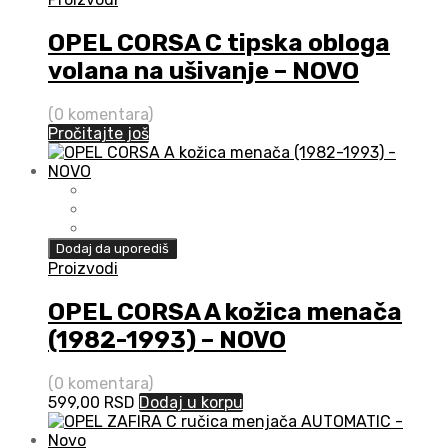
OPEL CORSA C tipska obloga
volana na ušivanje – NOVO
(0 komentara)
Pročitajte još
Dodaj da uporediš
Proizvodi
OPEL CORSA A kožica menača
(1982-1993) – NOVO
(0 komentara)
599,00
RSD
Dodaj u korpu