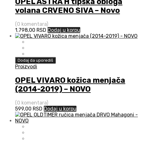
OPEL ASTRA H tipska obloga
volana CRVENO SIVA – Novo
(0 komentara)
1.798,00
RSD
Dodaj u korpu
Dodaj da uporediš
Proizvodi
OPEL VIVARO kožica menjača
(2014-2019) – NOVO
(0 komentara)
599,00
RSD
Dodaj u korpu