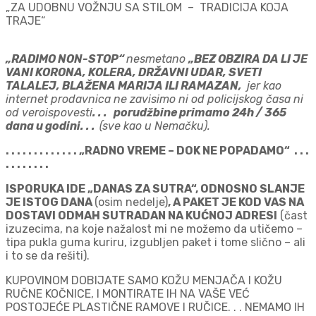
„ZA UDOBNU VOŽNJU SA STILOM – TRADICIJA KOJA
TRAJE“
„RADIMO NON-STOP“
nesmetano
„BEZ OBZIRA DA LI JE
VANI KORONA, KOLERA, DRŽAVNI UDAR, SVETI
TALALEJ, BLAŽENA MARIJA ILI RAMAZAN,
jer kao
internet prodavnica ne zavisimo ni od policijskog časa ni
od veroispovesti
. . . porudžbine primamo 24h / 365
dana u godini. . .
(sve kao u Nemačku).
. . . . . . . . . . . . . „RADNO VREME – DOK NE POPADAMO“ . . .
. . . . . . . .
ISPORUKA IDE „DANAS ZA SUTRA“, ODNOSNO SLANJE
JE ISTOG DANA
(osim nedelje)
, A PAKET JE KOD VAS NA
DOSTAVI ODMAH SUTRADAN NA KUĆNOJ ADRESI
(čast
izuzecima, na koje nažalost mi ne možemo da utičemo –
tipa pukla guma kuriru, izgubljen paket i tome slično – ali
i to se da rešiti).
KUPOVINOM DOBIJATE SAMO KOŽU MENJAČA I KOŽU
RUČNE KOČNICE, I MONTIRATE IH NA VAŠE VEĆ
POSTOJEĆE PLASTIČNE RAMOVE I RUČICE. . . NEMAMO IH