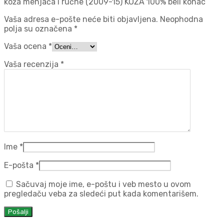
koža menjača i ručne (2009-15) KOŽA 100% beli konac“
Vaša adresa e-pošte neće biti objavljena.
Neophodna
polja su označena
*
Vaša ocena
*
Vaša recenzija
*
Ime
*
E-pošta
*
Sačuvaj moje ime, e-poštu i veb mesto u ovom
pregledaču veba za sledeći put kada komentarišem.