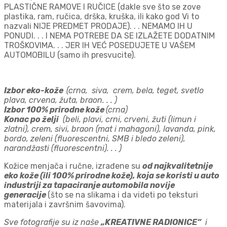
PLASTIČNE RAMOVE I RUČICE (dakle sve što se zove
plastika, ram, ručica, drška, kruška, ili kako god Vi to
nazvali NIJE PREDMET PRODAJE). . . NEMAMO IH U
PONUDI. . . I NEMA POTREBE DA SE IZLAŽETE DODATNIM
TROŠKOVIMA. . . JER IH VEĆ POSEDUJETE U VAŠEM
AUTOMOBILU (samo ih presvucite).
Izbor eko-kože
(crna, siva, crem, bela, teget, svetlo
plava, crvena, žuta, braon. . . )
Izbor 100% prirodne kože
(crna)
Konac po želji
(beli, plavi, crni, crveni, žuti (limun i
zlatni), crem, sivi, braon (mat i mahagoni), lavanda, pink,
bordo, zeleni (fluorescentni, SMB i bledo zeleni),
narandžasti (fluorescentni). . . )
Kožice menjača i ručne, izrađene su
od najkvalitetnije
eko kože (ili 100% prirodne kože), koja se koristi u auto
industriji za tapaciranje automobila novije
generacije
(što se na slikama i da videti po teksturi
materijala i završnim šavovima).
Sve fotografije su iz naše
„KREATIVNE RADIONICE“
i