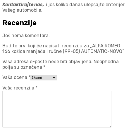
Kontaktirajte nas,
i jos koliko danas ulepšajte enterijer
Vašeg automobila.
Recenzije
Još nema komentara.
Budite prvi koji će napisati recenziju za „ALFA ROMEO
166 kožica menjača i ručne (99-05) AUTOMATIC-NOVO“
Vaša adresa e-pošte neće biti objavljena.
Neophodna
polja su označena
*
Vaša ocena
*
Vaša recenzija
*