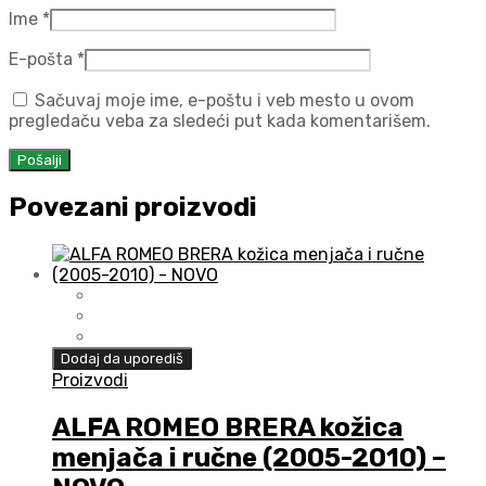
Ime
*
E-pošta
*
Sačuvaj moje ime, e-poštu i veb mesto u ovom
pregledaču veba za sledeći put kada komentarišem.
Povezani proizvodi
Dodaj da uporediš
Proizvodi
ALFA ROMEO BRERA kožica
menjača i ručne (2005-2010) –