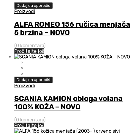
Dodaj da uporediš
Proizvodi
ALFA ROMEO 156 ručica menjača
5 brzina – NOVO
(0 komentara)
Pročitajte još
Dodaj da uporediš
Proizvodi
SCANIA KAMION obloga volana
100% KOŽA – NOVO
(0 komentara)
Pročitajte još