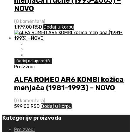
menjača i ručne (1995-2005) –
NOVO
(0 komentara)
1.199,00
RSD
Dodaj u korpu
Dodaj da uporediš
Proizvodi
ALFA ROMEO AR6 KOMBI kožica
menjača (1981-1993) – NOVO
(0 komentara)
599,00
RSD
Dodaj u korpu
Kategorije proizvoda
Proizvodi