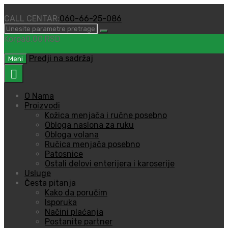
CALL CENTAR:
060-66-25-086
Korpa
0,00
RSD
0
Predji na sadržaj
Meni
O Nama
Proizvodi
Kožica menjača i ručne posebno
Obloga naslona za ruku
Obloga volana
Ručica menjača posebno
Patosnice
Ostali delovi enterijera i karoserije
Usluge
Česta pitanja
Kako da poručim
Isporuka
Načini plaćanja
Postanite partner