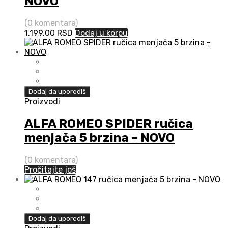
NOVO
(0 komentara)
1.199,00
RSD
Dodaj u korpu
Dodaj da uporediš
Proizvodi
ALFA ROMEO SPIDER ručica
menjača 5 brzina – NOVO
(0 komentara)
Pročitajte još
Dodaj da uporediš