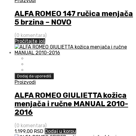
Proizvodi
ALFA ROMEO 147 ručica menjača
5 brzina – NOVO
(0 komentara)
Pročitajte još
Dodaj da uporediš
Proizvodi
ALFA ROMEO GIULIETTA kožica
menjača i ručne MANUAL 2010-
2016
(0 komentara)
1.199,00
RSD
Dodaj u korpu