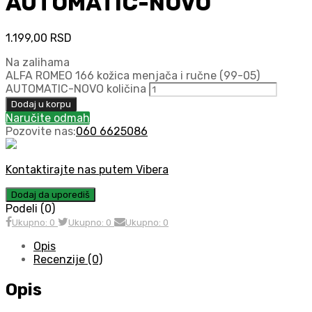
AUTOMATIC-NOVO
1.199,00
RSD
Na zalihama
ALFA ROMEO 166 kožica menjača i ručne (99-05)
AUTOMATIC-NOVO količina
Dodaj u korpu
Naručite odmah
Pozovite nas:
060 6625086
Kontaktirajte nas putem Vibera
Dodaj da uporediš
Podeli (0)
Ukupno: 0
Ukupno: 0
Ukupno: 0
Opis
Recenzije (0)
Opis