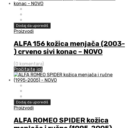
Dodaj da uporediš
Proizvodi
ALFA 156 kožica menjača (2003-
) crveno sivi konac – NOVO
(0 komentara)
Pročitajte još
Dodaj da uporediš
Proizvodi
ALFA ROMEO SPIDER kožica