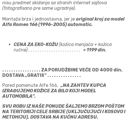
nisu predmet skidanja sa stranih internet sajtova
(fotografisano pre same ugradnje).
Montaža brza i jednostavna, jer je
original kroj za model
Alfa Romeo 166 (1996-2005) automatic.
CENA ZA EKO-KOŽU
(kožica menjača + kožica
ručne) . . . . . . . . . . . . . . . . . . . . . . .
= 1199 din.
. . . . . . . . . . . . . . . . . ZA PORUDŽBINE VEĆE OD 4000 din.
DOSTAVA „GRATIS“ . . . . . . . . . . . . . . .
Pored pomenute Alfe 166,
„NA ZAHTEV KUPCA
IZRAĐUJEMO KOŽICE ZA BILO KOJI MODEL
AUTOMOBILA“.
SVU ROBU IZ NAŠE PONUDE ŠALJEMO BRZOM POŠTOM
NA TERITORIJI CELE SRBIJE (UKLJUČUJUĆI I KOSOVO I
METOHIJU). DOSTAVA NA KUĆNU ADRESU.