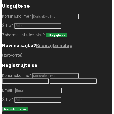
Ulogujte se
Korisničko ime
*
Šifra
*
Zaboravili ste lozinku?
Novi na sajtu?
Kreirajte nalog
(zatvorite)
Registrujte se
Korisničko ime
*
Email
*
Šifra
*