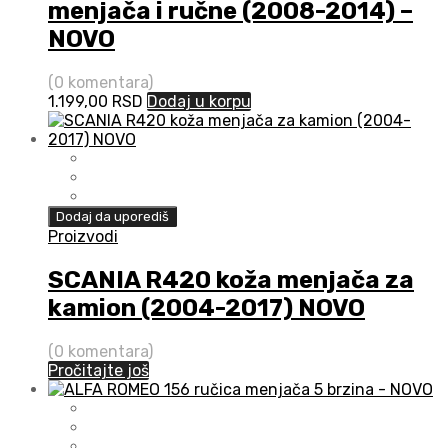
menjača i ručne (2008-2014) –
NOVO
(0 komentara)
1.199,00
RSD
Dodaj u korpu
Dodaj da uporediš
Proizvodi
SCANIA R420 koža menjača za
kamion (2004-2017) NOVO
(0 komentara)
Pročitajte još