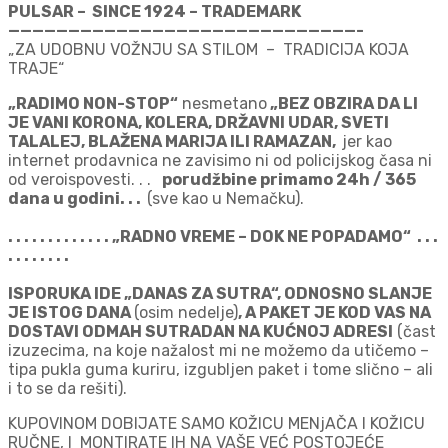
PULSAR – SINCE 1924 – TRADEMARK
—————————————————————————————-
„ZA UDOBNU VOŽNJU SA STILOM – TRADICIJA KOJA
TRAJE“
„RADIMO NON-STOP“
nesmetano
„BEZ OBZIRA DA LI
JE VANI KORONA, KOLERA, DRŽAVNI UDAR, SVETI
TALALEJ, BLAŽENA MARIJA ILI RAMAZAN,
jer kao
internet prodavnica ne zavisimo ni od policijskog časa ni
od veroispovesti. . .
porudžbine primamo 24h / 365
dana u godini. . .
(sve kao u Nemačku).
. . . . . . . . . . . . . „RADNO VREME – DOK NE POPADAMO“ . . .
. . . . . . . .
ISPORUKA IDE „DANAS ZA SUTRA“, ODNOSNO SLANJE
JE ISTOG DANA
(osim nedelje)
, A PAKET JE KOD VAS NA
DOSTAVI ODMAH SUTRADAN NA KUĆNOJ ADRESI
(čast
izuzecima, na koje nažalost mi ne možemo da utičemo –
tipa pukla guma kuriru, izgubljen paket i tome slično – ali
i to se da rešiti).
KUPOVINOM DOBIJATE SAMO KOŽICU MENjAČA I KOŽICU
RUČNE, I MONTIRATE IH NA VAŠE VEĆ POSTOJEĆE