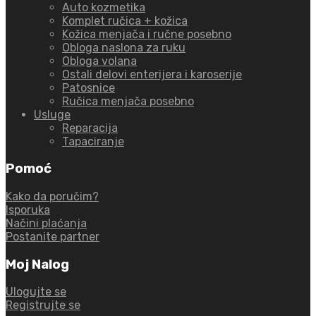
Auto kozmetika
Komplet ručica + kožica
Kožica menjača i ručne posebno
Obloga naslona za ruku
Obloga volana
Ostali delovi enterijera i karoserije
Patosnice
Ručica menjača posebno
Usluge
Reparacija
Tapaciranje
Pomoć
Kako da poručim?
Isporuka
Načini plaćanja
Postanite partner
Moj Nalog
Ulogujte se
Registrujte se