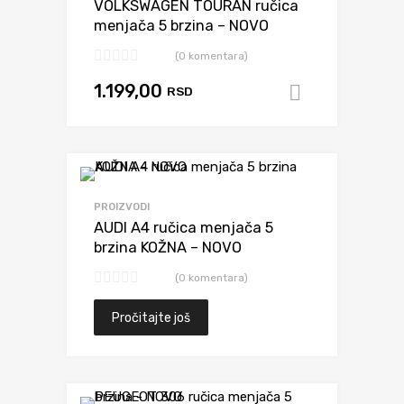
VOLKSWAGEN TOURAN ručica
menjača 5 brzina – NOVO
(0 komentara)
1.199,00
RSD
Dodaj u k
Dodaj da uporediš
PROIZVODI
AUDI A4 ručica menjača 5
brzina KOŽNA – NOVO
(0 komentara)
Pročitajte još