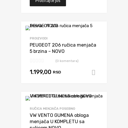
Pročitajte još
Dodaj da uporediš
PROIZVODI
PEUGEOT 206 ručica menjača
5 brzina – NOVO
(0 komentara)
1.199,00
RSD
Dodaj u k
Dodaj da uporediš
RUČICA MENJAČA POSEBNO
VW VENTO GUMENA obloga
menjača U KOMPLETU sa
ručicom NOVO