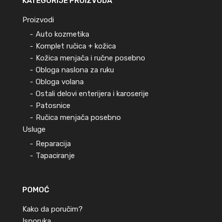
KATEGORIJE PROIZVODA
Proizvodi
Auto kozmetika
Komplet ručica + kožica
Kožica menjača i ručne posebno
Obloga naslona za ruku
Obloga volana
Ostali delovi enterijera i karoserije
Patosnice
Ručica menjača posebno
Usluge
Reparacija
Tapaciranje
POMOĆ
Kako da poručim?
Isporuka