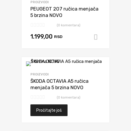
PROIZVODI
PEUGEOT 207 ručica menjača
5 brzina NOVO
(0 komentara)
1.199,00
RSD
Dodaj u k
Dodaj da uporediš
PROIZVODI
ŠKODA OCTAVIA A5 ručica
menjača 5 brzina NOVO
(0 komentara)
Pročitajte još