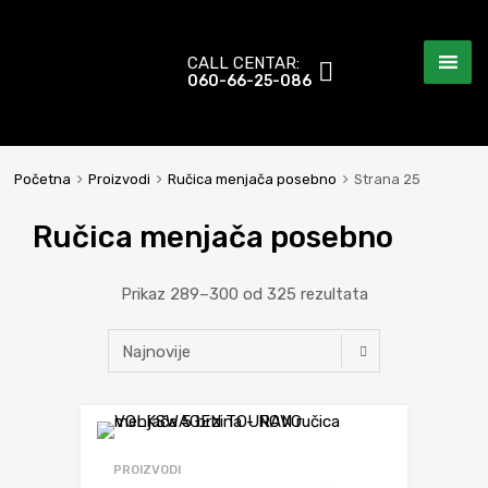
CALL CENTAR:
060-66-25-086
Početna
Proizvodi
Ručica menjača posebno
Strana 25
Ručica menjača posebno
Prikaz 289–300 od 325 rezultata
Dodaj da uporediš
PROIZVODI