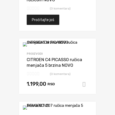
(0 komentara)
Pročitajte još
Dodaj da uporediš
PROIZVODI
CITROEN C4 PICASSO ručica
menjača 5 brzina NOVO
(0 komentara)
1.199,00
RSD
Dodaj u k
Dodaj da uporediš