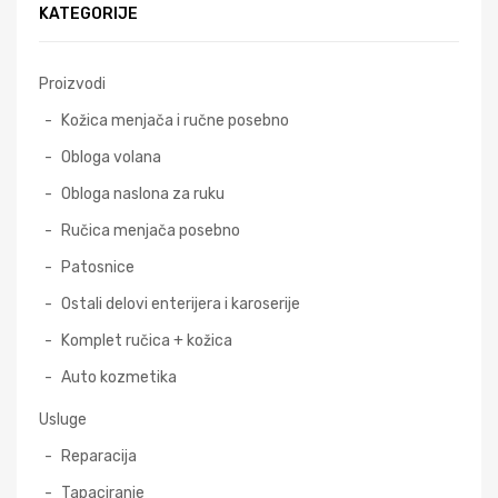
KATEGORIJE
Proizvodi
Kožica menjača i ručne posebno
Obloga volana
Obloga naslona za ruku
Ručica menjača posebno
Patosnice
Ostali delovi enterijera i karoserije
Komplet ručica + kožica
Auto kozmetika
Usluge
Reparacija
Tapaciranje