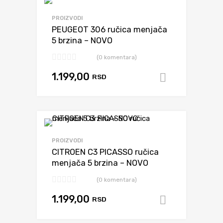
Dodaj da uporediš
PROIZVODI
PEUGEOT 306 ručica menjača
5 brzina – NOVO
(0 komentara)
1.199,00
RSD
Dodaj u k
Dodaj da uporediš
PROIZVODI
CITROEN C3 PICASSO ručica
menjača 5 brzina – NOVO
(0 komentara)
1.199,00
RSD
Dodaj u k