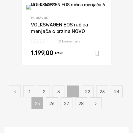
Dodaj da uporediš
PROIZVODI
VOLKSWAGEN EOS ručica
menjača 6 brzina NOVO
(0 komentara)
1.199,00
RSD
Dodaj u k
1
2
3
…
22
23
24
25
26
27
28