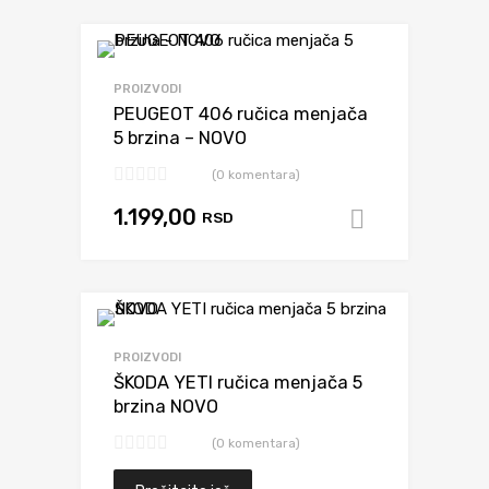
Dodaj da uporediš
PROIZVODI
PEUGEOT 406 ručica menjača
5 brzina – NOVO
(0 komentara)
1.199,00
RSD
Dodaj u k
Dodaj da uporediš
PROIZVODI
ŠKODA YETI ručica menjača 5
brzina NOVO
(0 komentara)