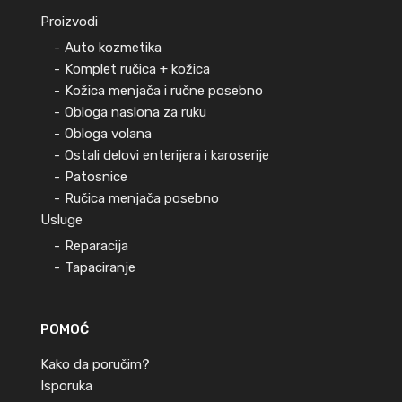
Proizvodi
Auto kozmetika
Komplet ručica + kožica
Kožica menjača i ručne posebno
Obloga naslona za ruku
Obloga volana
Ostali delovi enterijera i karoserije
Patosnice
Ručica menjača posebno
Usluge
Reparacija
Tapaciranje
POMOĆ
Kako da poručim?
Isporuka