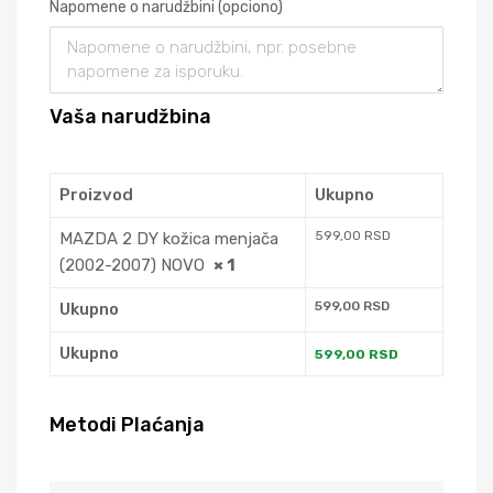
Napomene o narudžbini
(opciono)
Vaša narudžbina
Proizvod
Ukupno
599,00
RSD
MAZDA 2 DY kožica menjača
(2002-2007) NOVO
× 1
599,00
RSD
Ukupno
Ukupno
599,00
RSD
Metodi Plaćanja