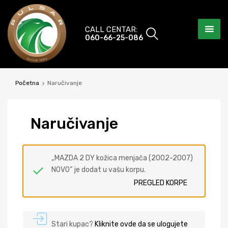
CALL CENTAR:
060-66-25-086
Početna
Naručivanje
Naru
čivanje
„MAZDA 2 DY kožica menjača (2002-2007)
NOVO“ je dodat u vašu korpu.
PREGLED KORPE
Stari kupac?
Kliknite ovde da se ulogujete