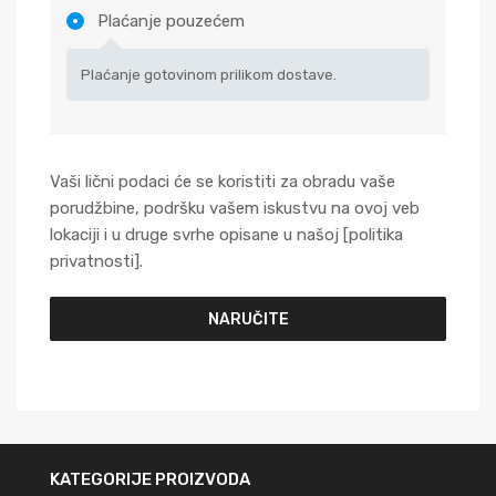
Plaćanje pouzećem
Plaćanje gotovinom prilikom dostave.
Vaši lični podaci će se koristiti za obradu vaše
porudžbine, podršku vašem iskustvu na ovoj veb
lokaciji i u druge svrhe opisane u našoj [politika
privatnosti].
NARUČITE
KATEGORIJE PROIZVODA