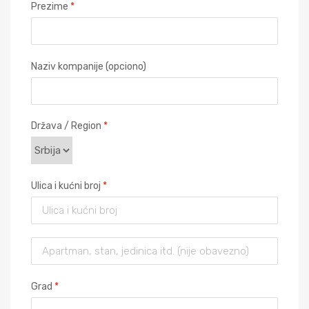
Prezime
*
Naziv kompanije
(opciono)
Država / Region
*
Ulica i kućni broj
*
Grad
*