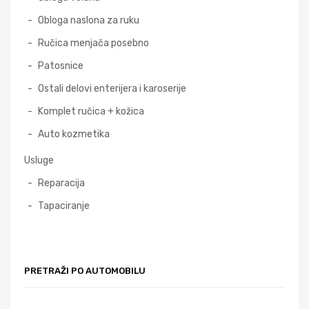
Obloga naslona za ruku
Ručica menjača posebno
Patosnice
Ostali delovi enterijera i karoserije
Komplet ručica + kožica
Auto kozmetika
Usluge
Reparacija
Tapaciranje
PRETRAŽI PO AUTOMOBILU