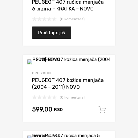
PEUGEOT 407 ručica menjača
6 brzina – KRATKA – NOVO
(0 komentara)
Pročitajte još
Dodaj da uporediš
PROIZVODI
PEUGEOT 407 kožica menjača
(2004 – 2011) NOVO
(0 komentara)
599,00
RSD
Dodaj u 