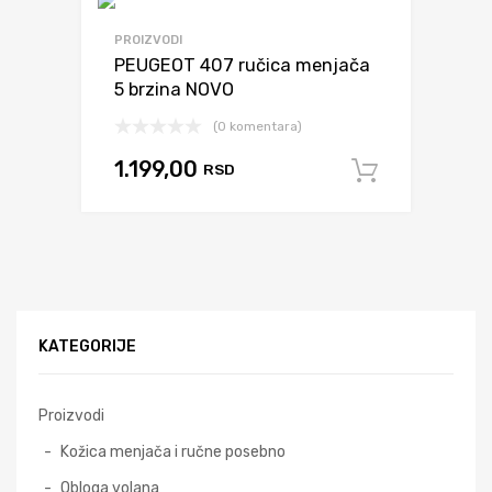
Dodaj da uporediš
PROIZVODI
PEUGEOT 407 ručica menjača
5 brzina NOVO
(0 komentara)
1.199,00
RSD
Dodaj u 
KATEGORIJE
Proizvodi
Kožica menjača i ručne posebno
Obloga volana