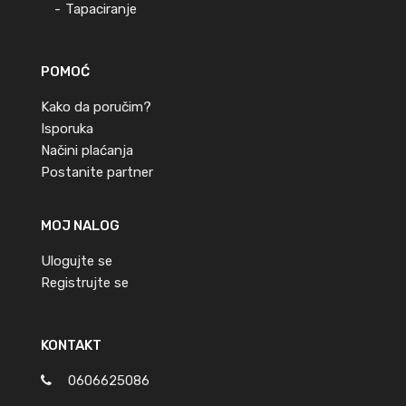
Tapaciranje
POMOĆ
Kako da poručim?
Isporuka
Načini plaćanja
Postanite partner
MOJ NALOG
Ulogujte se
Registrujte se
KONTAKT
0606625086