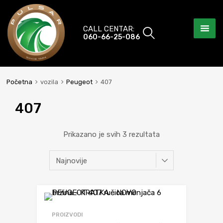
CALL CENTAR:
060-66-25-086
Početna
vozila
Peugeot
407
407
Prikazano je svih 3 rezultata
Dodaj da uporediš
PROIZVODI